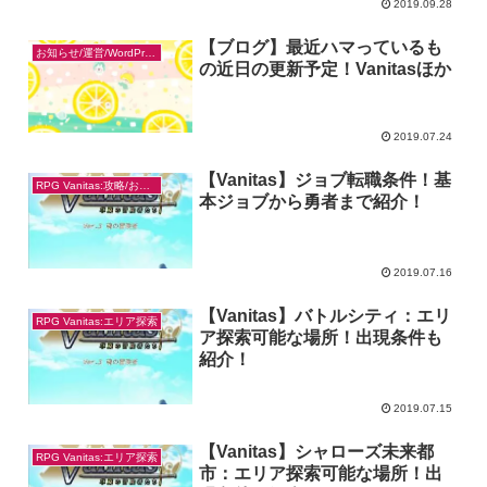
2019.09.28
【ブログ】最近ハマっているも
お知らせ/運営/WordPress
の近日の更新予定！Vanitasほか
2019.07.24
【Vanitas】ジョブ転職条件！基
RPG Vanitas:攻略/お得なやり方
本ジョブから勇者まで紹介！
2019.07.16
【Vanitas】バトルシティ：エリ
RPG Vanitas:エリア探索
ア探索可能な場所！出現条件も
紹介！
2019.07.15
【Vanitas】シャローズ未来都
RPG Vanitas:エリア探索
市：エリア探索可能な場所！出