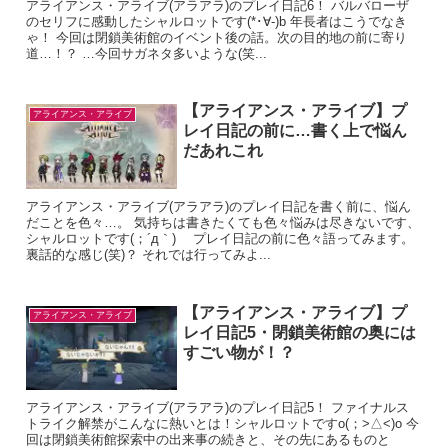
アライアンス・アライブ(アラアラ)のプレイ日記6！ バルバローザ
のセリフに感動したシャルロットです(*･∀-)b 年長者はこうでなき
ゃ！ 今回は閉鎖美術館のイベント後の話。次の目的地の前に寄り
道…！？ …今回サガネタ多いような(笑...
【アライアンス・アライブ】プ
アライアンス・アライブ
レイ日記の前に…書く上で悩ん
だあれこれ
アライアンス・アライブ(アラアラ)のプレイ日記を書く前に、悩ん
だことを色々…。 気持ちは書きたくても色々悩みは尽きないです、
シャルロットです(；´д｀)ゞ プレイ日記の前に色々語ってみます。
裏話的な感じ(笑)？ それでは行ってみよ...
【アライアンス・アライブ】プ
アライアンス・アライブ
レイ日記5・閉鎖美術館の奥には
すごい物が！？
アライアンス・アライブ(アラアラ)のプレイ日記5！ ファイナルス
トライク解禁がこんなに熱いとは！シャルロットですo(；>△<)o 今
回は閉鎖美術館探索中の出来事の続きと、その先にあるものと