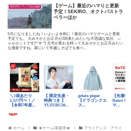
【ゲーム】最近のハマりと更新
SEKIRO:プレイ日記/感想
予定！SEKIRO、オクトパストラ
ベラーほか
5月になりましたね！いよいよ令和に！最近のハマりゲームと更新
予定でも。 大みそかとお正月が2回来たみたいな不思議な気分、シ
ャルロットです(*･∀･*) 元号が変わる時って大みそかとお正月みたい
な感覚ですね。家にいて年越しそばでも食べ...
ホーム
★ゲーム/家庭用★
アライアンス・アライ