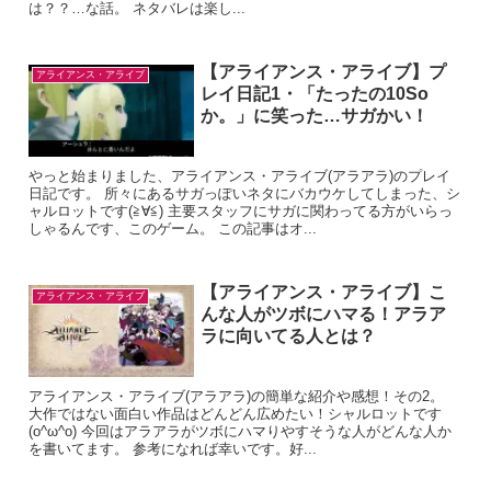
は？？…な話。 ネタバレは楽し...
【アライアンス・アライブ】プ
アライアンス・アライブ
レイ日記1・「たったの10So
か。」に笑った…サガかい！
やっと始まりました、アライアンス・アライブ(アラアラ)のプレイ
日記です。 所々にあるサガっぽいネタにバカウケしてしまった、シ
ャルロットです(≧∀≦) 主要スタッフにサガに関わってる方がいらっ
しゃるんです、このゲーム。 この記事はオ...
【アライアンス・アライブ】こ
アライアンス・アライブ
んな人がツボにハマる！アラア
ラに向いてる人とは？
アライアンス・アライブ(アラアラ)の簡単な紹介や感想！その2。
大作ではない面白い作品はどんどん広めたい！シャルロットです
(o^ω^o) 今回はアラアラがツボにハマりやすそうな人がどんな人か
を書いてます。 参考になれば幸いです。好...