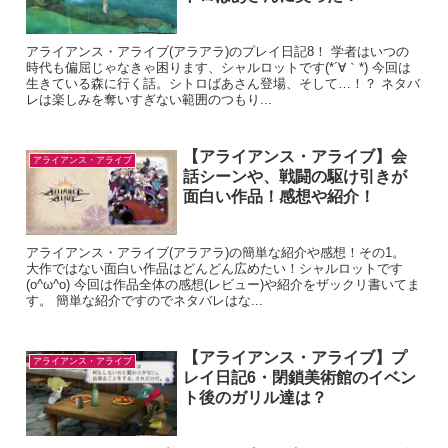
アライアンス・アライブ(アラアラ)のプレイ日記8！ 学者はいつの
時代も偏屈じゃなきゃ困ります、シャルロットです(*´∀｀*) 今回は
生きている森に行く話。シトロばあさん登場、そして…！？ ネタバ
レは楽しみを奪いすぎない範囲のつもり...
【アライアンス・アライブ】会
アライアンス・アライブ
話シーンや、戦闘の駆け引きが
面白い作品！感想や紹介！
アライアンス・アライブ(アラアラ)の簡単な紹介や感想！その1。
大作ではない面白い作品はどんどん広めたい！シャルロットです
(o^ω^o) 今回は作品全体の感想(レビュー)や紹介をザックリ書いてま
す。 簡単な紹介ですのでネタバレはな...
【アライアンス・アライブ】プ
アライアンス・アライブ
レイ日記6・閉鎖美術館のイベン
ト後のガリル達は？