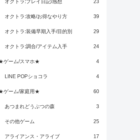
オクトラ:プレイ日記/感想
23
オクトラ:攻略/お得なやり方
39
オクトラ:装備早期入手/目的別
29
オクトラ:調合/アイテム入手
24
★ゲーム/スマホ★
4
LINE POPショコラ
4
★ゲーム/家庭用★
60
あつまれどうぶつの森
3
その他ゲーム
25
アライアンス・アライブ
17