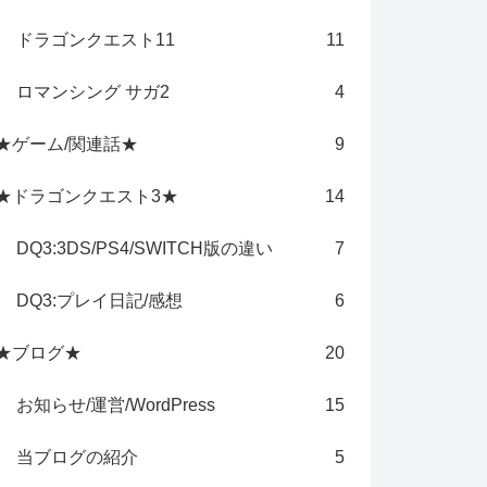
ドラゴンクエスト11
11
ロマンシング サガ2
4
★ゲーム/関連話★
9
★ドラゴンクエスト3★
14
DQ3:3DS/PS4/SWITCH版の違い
7
DQ3:プレイ日記/感想
6
★ブログ★
20
お知らせ/運営/WordPress
15
当ブログの紹介
5