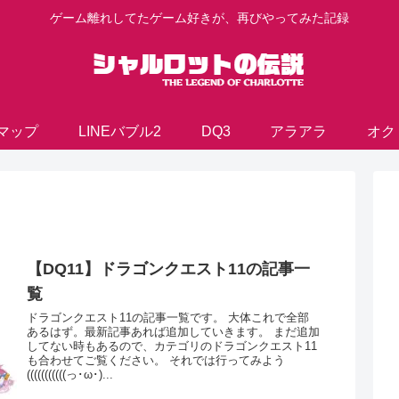
ゲーム離れしてたゲーム好きが、再びやってみた記録
マップ
LINEバブル2
DQ3
アラアラ
オク
【DQ11】ドラゴンクエスト11の記事一
覧
ドラゴンクエスト11の記事一覧です。 大体これで全部
あるはず。最新記事あれば追加していきます。 まだ追加
してない時もあるので、カテゴリのドラゴンクエスト11
も合わせてご覧ください。 それでは行ってみよう
(((((((((((っ･ω･)...