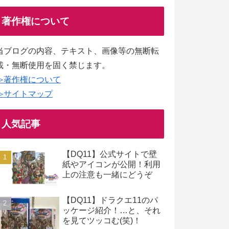
著作権について
当ブログの内容、テキスト、画像等の無断転
載・無断使用を固く禁じます。
≫著作権について
≫サイトマップ
人気記事
【DQ11】公式サイトで壁
紙やアイコンが公開！利用
上の注意も一緒にどうぞ
【DQ11】ドラクエ11のパ
ッケージ紹介！…と、それ
を見てツッコむ(笑)！