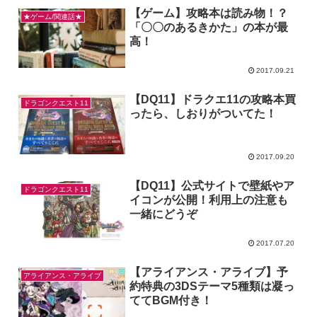
【ゲーム】攻略本は読み物！？
★ゲーム/関連話★
「〇〇のあるきかた」の本が最
高！
2017.09.21
【DQ11】ドラクエ11の攻略本買
ドラゴンクエスト11
ったら、しおりがついてた！
2017.09.20
【DQ11】公式サイトで壁紙やア
ドラゴンクエスト11
イコンが公開！利用上の注意も
一緒にどうぞ
2017.07.20
【アライアンス・アライブ】予
アライアンス・アライブ
約特典の3DSテーマ5種類は凝っ
ててBGM付き！