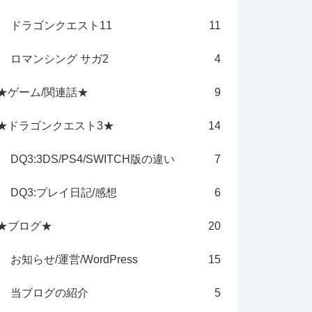
ドラゴンクエスト11
11
ロマンシング サガ2
4
★ゲーム/関連話★
9
★ドラゴンクエスト3★
14
DQ3:3DS/PS4/SWITCH版の違い
7
DQ3:プレイ日記/感想
6
★ブログ★
20
お知らせ/運営/WordPress
15
当ブログの紹介
5