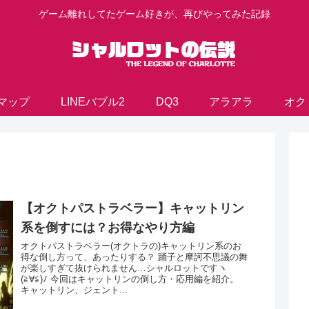
ゲーム離れしてたゲーム好きが、再びやってみた記録
マップ
LINEバブル2
DQ3
アラアラ
オク
【オクトパストラベラー】キャットリン
系を倒すには？お得なやり方編
オクトパストラベラー(オクトラの)キャットリン系のお
得な倒し方って、あったりする？ 踊子と摩訶不思議の舞
が楽しすぎて抜けられません…シャルロットですヽ
(≧∀≦)ﾉ 今回はキャットリンの倒し方・応用編を紹介。
キャットリン、ジェント...