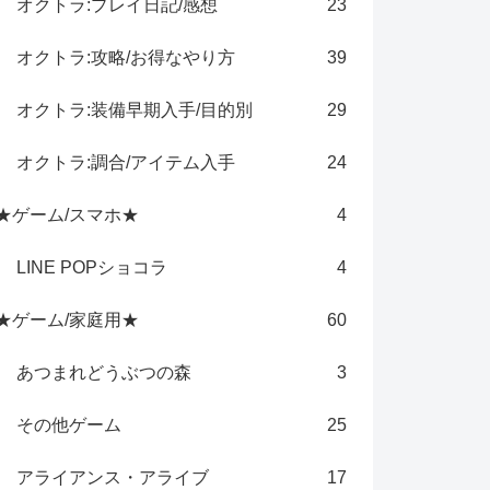
オクトラ:プレイ日記/感想
23
オクトラ:攻略/お得なやり方
39
オクトラ:装備早期入手/目的別
29
オクトラ:調合/アイテム入手
24
★ゲーム/スマホ★
4
LINE POPショコラ
4
★ゲーム/家庭用★
60
あつまれどうぶつの森
3
その他ゲーム
25
アライアンス・アライブ
17