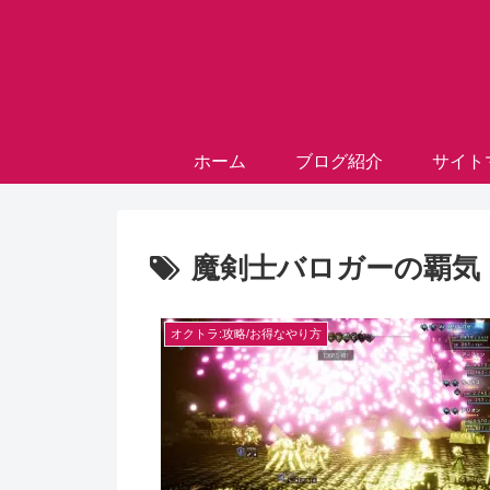
ホーム
ブログ紹介
サイト
魔剣士バロガーの覇気
オクトラ:攻略/お得なやり方