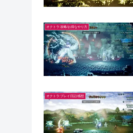
オクトラ:攻略/お得なやり方
オクトラ:プレイ日記/感想