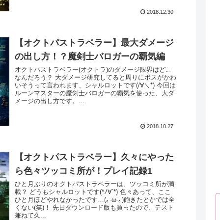
2018.12.30
【オクトパストラベラー】最大ダメージ
の出し方！？魔剣士バロガーの覇気編
オクトパストラベラー(オクトラ)のダメージ限界はどこ
なんだろう？ 大ダメージ研究してると周りにボスがかわ
いそうって言われます、シャルロットです(/∀＼*) 今回は
ルーンマスターの魔剣士バロガーの覇気を使った、大ダ
メージの出し方です。...
2018.10.27
【オクトパストラベラー】久々にやった
ら色々ツッコミ所が！プレイ記録1
ひと月ぶりのオクトパストラベラーは、ツッコミ所が満
載？ どうもシャルロットです(*ﾉ∀`*) 色々あって、ここ
ひと月ほどやれなかったです…(｡-ω-｡)飽きたとかでは全
くない(笑)！ 先日ダウンロード版も買ったので、テスト
兼ねて久...