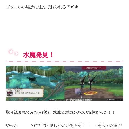
ブッ…いい場所に住んでおられる(*´∀`)b
水魔発見！
取り込まれてみたら(笑)、水魔ヒポカンパスが2体だった！！
やった―――ヽ(*^∇^*)ﾉ 倒しがいがあるぞ！！ ←そりゃお前だ