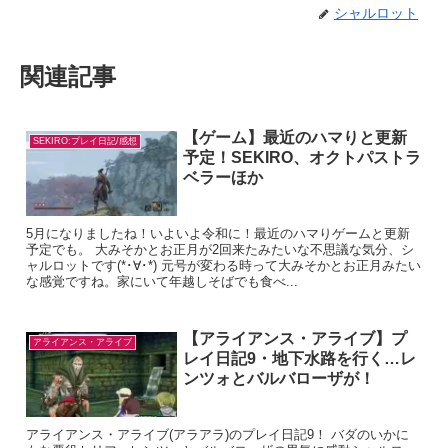
シャルロット
関連記事
【ゲーム】最近のハマりと更新
SEKIRO:プレイ日記/感想
予定！SEKIRO、オクトパストラ
ベラーほか
5月になりましたね！いよいよ令和に！最近のハマりゲームと更新
予定でも。 大みそかとお正月が2回来たみたいな不思議な気分、シ
ャルロットです(*･∀･*) 元号が変わる時って大みそかとお正月みたい
な感覚ですね。家にいて年越しそばでも食べ...
【アライアンス・アライブ】プ
アライアンス・アライブ
レイ日記9・地下水路を行く…レ
ンツォとバルバローザが！
アライアンス・アライブ(アラアラ)のプレイ日記9！ バダのいかに