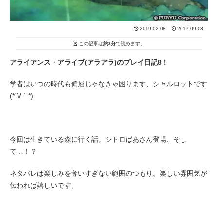
2019.02.08
2017.09.03
この記事は
約3分
で読めます。
アライアンス・アライブ(アラアラ)のプレイ日記8！
学者はいつの時代も偏屈じゃなきゃ困ります、シャルロットです
(*´∀｀*)
今回は生きている森に行く話。シトロばあさん登場、そし
て…！？
ネタバレは楽しみを奪いすぎない範囲のつもり。楽しい雰囲気が
伝われば嬉しいです。