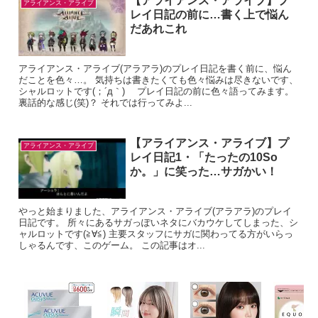
【アライアンス・アライブ】プ
アライアンス・アライブ
レイ日記の前に…書く上で悩ん
だあれこれ
アライアンス・アライブ(アラアラ)のプレイ日記を書く前に、悩ん
だことを色々…。 気持ちは書きたくても色々悩みは尽きないです、
シャルロットです(；´д｀)ゞ プレイ日記の前に色々語ってみます。
裏話的な感じ(笑)？ それでは行ってみよ...
【アライアンス・アライブ】プ
アライアンス・アライブ
レイ日記1・「たったの10So
か。」に笑った…サガかい！
やっと始まりました、アライアンス・アライブ(アラアラ)のプレイ
日記です。 所々にあるサガっぽいネタにバカウケしてしまった、シ
ャルロットです(≧∀≦) 主要スタッフにサガに関わってる方がいらっ
しゃるんです、このゲーム。 この記事はオ...