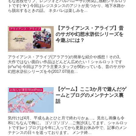
もな悪役セリフ、レンツォとバルバローザの男気に感動シャルロッ
トです(･∀･) 今回はレジスタンスのアジトが見つかり、地下水路か
ら脱出するときの話。 ネタバレは楽しみを...
【アライアンス・アライブ】昔
アライアンス・アライブ
のサガや幻想水滸伝シリーズを
今遊ぶには？
アライアンス・アライブ(アラアラ)の簡単な紹介や感想！その3。
大作ではない面白い作品はどんどん広めたい！シャルロットです
(o^ω^o) 今回はアラアラ主要スタッフが関わっている、昔のサガや
幻想水滸伝シリーズを今(2017.07現在...
【ゲーム】ここ3か月で遊んだゲ
お知らせ/運営/WordPress
ームとブログのメンテナンス裏
話
気付けば4月、平成もあとひと月で終わりかぁ…。見出し画像も令
和にちなんで梅に。 ゴソゴソゴソ…ご無沙汰してます、シャルロッ
トです|ω･) ブログは今年に入ってから更新お休み中で、記事のメン
テナンスの日々を送っております。 メンテ終...