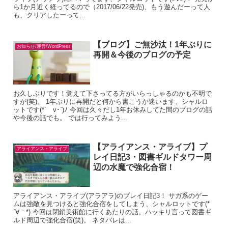
ら1か月近く経ってるので（2017/06/22発売)、もう遊んだーって人
も、クリアしたーって...
【ブログ】ご無沙汰！1年ぶりに
お知らせ/運営/WordPress
再開＆今後のブログの予定
お久しぶりです！覚えて下さってる方がいらっしゃるのかも不明で
すが(笑)。 1年ぶりに再開だと何から書こうか迷います、シャルロ
ットです(*´ゝv･`)ﾉ 今回は久々だし1年お休みしてた間のブログの話
や今後の話でも。 では行ってみよう...
【アライアンス・アライブ】プ
アライアンス・アライブ
レイ日記3・図書ギルドタワー周
辺の水魔で強化合宿！
アライアンス・アライブ(アラアラ)のプレイ日記3！ サガ系のゲー
ムは強敵を見つけると強化合宿をしてしまう、シャルロットです(*
´∀｀*) 今回は閉鎖美術館に行くあたりの話。ハッキリ言って図書ギ
ルド周辺で強化合宿(笑)。 ネタバレは...