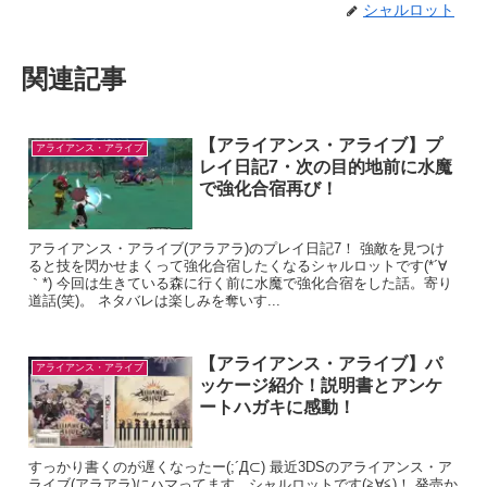
シャルロット
関連記事
【アライアンス・アライブ】プ
アライアンス・アライブ
レイ日記7・次の目的地前に水魔
で強化合宿再び！
アライアンス・アライブ(アラアラ)のプレイ日記7！ 強敵を見つけ
ると技を閃かせまくって強化合宿したくなるシャルロットです(*´∀
｀*) 今回は生きている森に行く前に水魔で強化合宿をした話。寄り
道話(笑)。 ネタバレは楽しみを奪いす...
【アライアンス・アライブ】パ
アライアンス・アライブ
ッケージ紹介！説明書とアンケ
ートハガキに感動！
すっかり書くのが遅くなったー(;´Д⊂) 最近3DSのアライアンス・ア
ライブ(アラアラ)にハマってます、シャルロットです(≧∀≦)！ 発売か