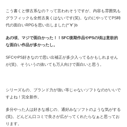
こう書くと懐古系なの？って言われそうですが、内容も雰囲気も
グラフィックも全然古臭くはないです(笑)。なのにやっててPS時
代の面白いRPGを思い出しました(*´∀`)b
あの頃、マジで面白かった！！SFC後期作品やPSの頃は意欲的
な面白い作品が多かったし。
SFCやPS好きなので思い出補正が多少入ってるかもしれません
が(笑)、そういうの抜いても万人向けで面白いと思う。
シリーズもの、ブランド力が強い等じゃないソフトなのがいいで
すよね！完全新作。
多分やった人は好きな感じの、通好みなソフトのような気がする
(笑)。どんどん口コミで良さが広がってくれたらなぁと思ってお
ります。