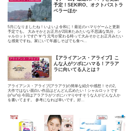
予定！SEKIRO、オクトパストラ
ベラーほか
5月になりましたね！いよいよ令和に！最近のハマりゲームと更新
予定でも。 大みそかとお正月が2回来たみたいな不思議な気分、シ
ャルロットです(*･∀･*) 元号が変わる時って大みそかとお正月みたい
な感覚ですね。家にいて年越しそばでも食べ...
【アライアンス・アライブ】こ
アライアンス・アライブ
んな人がツボにハマる！アラア
ラに向いてる人とは？
アライアンス・アライブ(アラアラ)の簡単な紹介や感想！その2。
大作ではない面白い作品はどんどん広めたい！シャルロットです
(o^ω^o) 今回はアラアラがツボにハマりやすそうな人がどんな人か
を書いてます。 参考になれば幸いです。好...