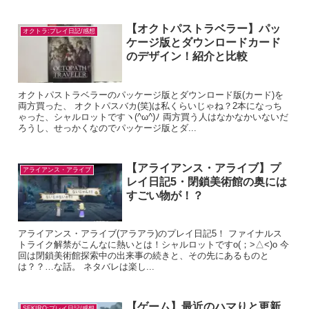
【オクトパストラベラー】パッ
オクトラ:プレイ日記/感想
ケージ版とダウンロードカード
のデザイン！紹介と比較
オクトパストラベラーのパッケージ版とダウンロード版(カード)を
両方買った、 オクトパスバカ(笑)は私くらいじゃね？2本になっち
ゃった、シャルロットですヽ(^ω^)ﾉ 両方買う人はなかなかいないだ
ろうし、せっかくなのでパッケージ版とダ...
【アライアンス・アライブ】プ
アライアンス・アライブ
レイ日記5・閉鎖美術館の奥には
すごい物が！？
アライアンス・アライブ(アラアラ)のプレイ日記5！ ファイナルス
トライク解禁がこんなに熱いとは！シャルロットですo(；>△<)o 今
回は閉鎖美術館探索中の出来事の続きと、その先にあるものと
は？？…な話。 ネタバレは楽し...
【ゲーム】最近のハマりと更新
SEKIRO:プレイ日記/感想