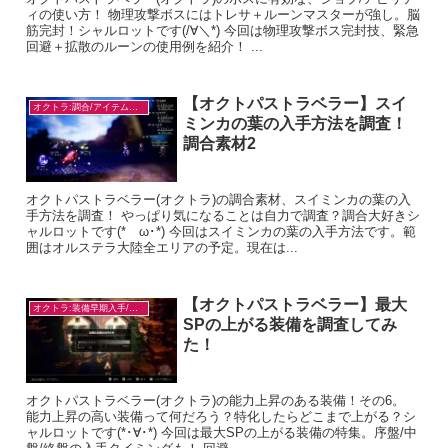
ィの使い方！ 物理攻撃ボスにはトレサ＋ルーンマスターが強し。脳
筋完封！シャルロットです(/∀＼*) 今回は物理攻撃ボス完封技、緊急
回避＋拡散のルーンの使用例を紹介！ ...
【オクトパストラベラー】スイ
オクトラ:調合/アイテム入手
ミンカの葉の入手方法を調査！
調合素材2
オクトパストラベラー(オクトラ)の調合素材、スイミンカの葉の入
手方法を調査！ やっぱり気になることは自力で調査？調合大好きシ
ャルロットです(*ゝω･*) 今回はスイミンカの葉の入手方法です。範
囲はオルステラ大陸全エリアの予定。現在は...
【オクトパストラベラー】最大
オクトラ:装備早期入手/目的別
SPの上がる装備を調査してみ
た！
オクトパストラベラー(オクトラ)の能力上昇のある装備！その6。
能力上昇の高い装備って何だろう？特化したらどこまで上がる？シ
ャルロットです(*･∀･*) 今回は最大SPの上がる装備の特集。序盤/中