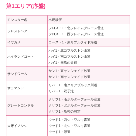
第1エリア(序盤)
モンスター名
出現場所
フロスト1・北フレイムグレース雪道
フロストベアー
フロスト1・西フレイムグレース雪道
イワガメ
コースト1・東リプルタイド海道
ハイ1・北コブルストン山道
ハイランドゴート
ハイ1・南コブルストン山道
ハイ1・無垢の巣窟
サン1・東サンシェイド砂道
サンドワーム
サン1・南サンシェイド砂道
リバー1・南クリアブルック川道
サラマンド
リバー1・双子滝
クリフ1・南ボルダーフォール崖道
グレートコンドル
クリフ1・北ボルダーフォール崖道
クリフ1・鳥葬の洞窟
ウッド1・西シ・ワルキ森道
大牙イノシシ
ウッド1・北シ・ワルキ森道
ウッド1・獣道