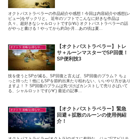
オクトパストラベラーの作品紹介や感想！今回は内容紹介や感想(レ
ビュー)をザックリと。 近年のソフトでこんなに好きな作品は
久々、超好きなシャルロットです(≧∀≦) オクトパストラベラーの話
がやっと書ける！やってから約3か月…あの頃は夏...
【オクトパストラベラー】トレ
オクトラ:攻略/お得なやり方
サ＋ルーンマスターでSP回復！
SP便利技3
技を使うとSPが減る。SP回復と言えば、SP回復のプラム？ ちょ
っと待った！他にもSPを節約出来たり枯れない、いいやり方があり
ますよ！？ SP回復のプラムは気づけばカンストして売りさばいて
る、シャルロットです(ﾉ∀`) 最近の記事...
【オクトパストラベラー】緊急
オクトラ:攻略/お得なやり方
回避＋拡散のルーンの使用例紹
介！
オクトパストラベラー(オクトラ)のボスに有効な、ジョブ/アビリテ