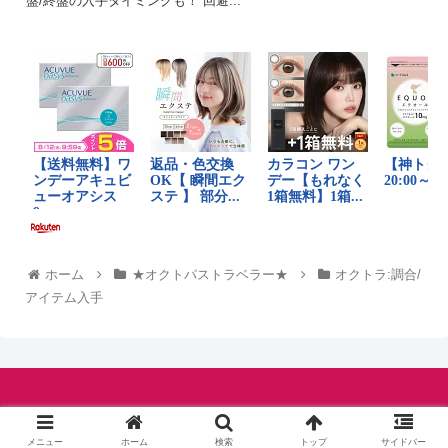
盤/終盤の入手タイミングも！ 回避...
ホーム
★オクトパストラベラー★
オクトラ:調合/
アイテム入手
© シャルロットの伝説.
メニュー
ホーム
検索
トップ
サイドバー