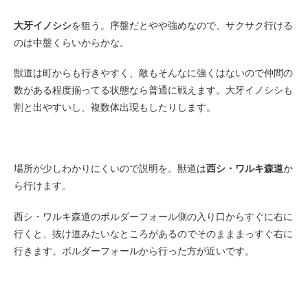
大牙イノシシ
を狙う。序盤だとやや強めなので、サクサク行ける
のは中盤くらいからかな。
獣道は町からも行きやすく、敵もそんなに強くはないので仲間の
数がある程度揃ってる状態なら普通に戦えます。大牙イノシシも
割と出やすいし、複数体出現もしたりします。
場所が少しわかりにくいので説明を。獣道は
西シ・ワルキ森道
か
ら行けます。
西シ・ワルキ森道のボルダーフォール側の入り口からすぐに右に
行くと、抜け道みたいなところがあるのでそのまままっすぐ右に
行きます。ボルダーフォールから行った方が近いです。