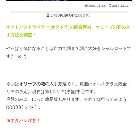
2021.05.23
2018.12.11
この記事は
約3分
で読めます。
オクトパストラベラー(オクトラ)の調合素材、オリーブの花の入
手方法を調査！
やっぱり気になることは自力で調査？調合大好きシャルロットで
す(*ゝω･*)
今回は
オリーブの花
の入手方法
です。範囲はオルステラ大陸全エ
リアの予定。現在は第1エリア(序盤)中心です。
序盤のみにしぼった簡易版もあります。それでは行ってみよう
(((((((((((っ･ω･)っ
※ネタバレ注意！