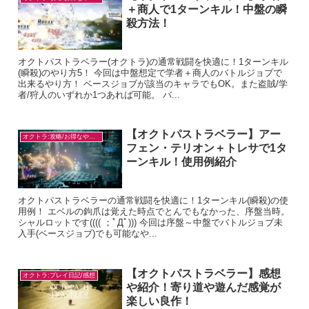
＋商人で1ターンキル！中盤の瞬
殺方法！
オクトパストラベラー(オクトラ)の通常戦闘を快適に！1ターンキル
(瞬殺)のやり方5！ 今回は中盤想定で学者＋商人のバトルジョブで
出来るやり方！ ベースジョブが該当のキャラでもOK。また盗賊/学
者/狩人のいずれか1つあれば可能。 バ...
【オクトパストラベラー】アー
オクトラ:攻略/お得なやり方
フェン・テリオン＋トレサで1タ
ーンキル！使用例紹介
オクトパストラベラーの通常戦闘を快適に！1ターンキル(瞬殺)の使
用例！ エベルの鉤爪は覚えた時点でとんでもなかった、序盤当時。
シャルロットです(((( ；ﾟДﾟ))) 今回は序盤～中盤でバトルジョブ未
入手(ベースジョブ)でも可能なや...
【オクトパストラベラー】感想
オクトラ:プレイ日記/感想
や紹介！寄り道や遊んだ感覚が
楽しい良作！