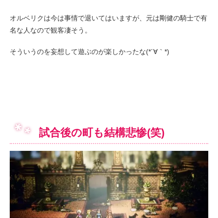
オルベリクは今は事情で退いてはいますが、元は剛健の騎士で有
名な人なので観客凄そう。
そういうのを妄想して遊ぶのが楽しかったな(*´∀｀*)
試合後の町も結構悲惨(笑)