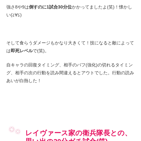
強さ8や9は
倒すのに1試合30分位
かかってましたよ(笑)！懐かし
い(≧∀≦)
そして食らうダメージもかなり大きくて！技になると敵によって
は
即死レベル
で(笑)。
自キャラの回復タイミング、相手のバフ(強化)の切れるタイミン
グ、相手の次の行動を読み間違えるとアウトでした。行動の読み
あいが白熱した！
レイヴァース家の衛兵隊長との、