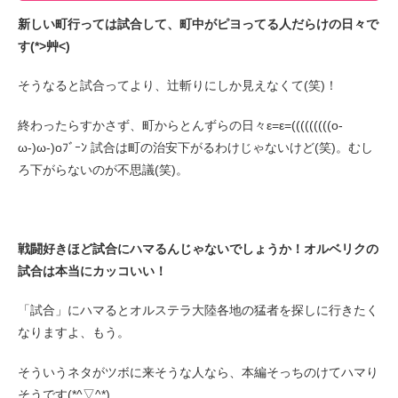
新しい町行っては試合して、町中がピヨってる人だらけの日々で
す(*>艸<)
そうなると試合ってより、辻斬りにしか見えなくて(笑)！
終わったらすかさず、町からとんずらの日々ε=ε=(((((((((o-
ω-)ω-)oﾌﾞｰﾝ 試合は町の治安下がるわけじゃないけど(笑)。むし
ろ下がらないのが不思議(笑)。
戦闘好きほど試合にハマるんじゃないでしょうか！オルベリクの
試合は本当にカッコいい！
「試合」にハマるとオルステラ大陸各地の猛者を探しに行きたく
なりますよ、もう。
そういうネタがツボに来そうな人なら、本編そっちのけてハマり
そうです(*^▽^*)