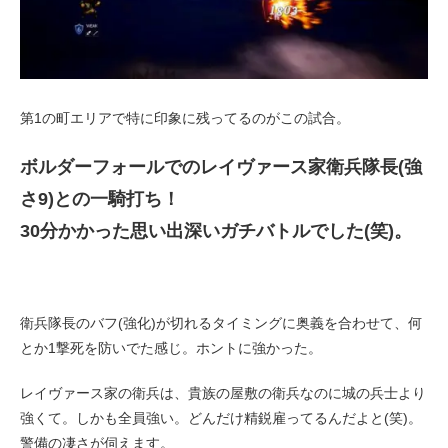
第1の町エリアで特に印象に残ってるのがこの試合。
ボルダーフォールでのレイヴァース家衛兵隊長(強
さ9)との一騎打ち！
30分かかった思い出深いガチバトルでした(笑)。
衛兵隊長のバフ(強化)が切れるタイミングに奥義を合わせて、何
とか1撃死を防いでた感じ。ホントに強かった。
レイヴァース家の衛兵は、貴族の屋敷の衛兵なのに城の兵士より
強くて。しかも全員強い。どんだけ精鋭雇ってるんだよと(笑)。
警備の凄さが伺えます。