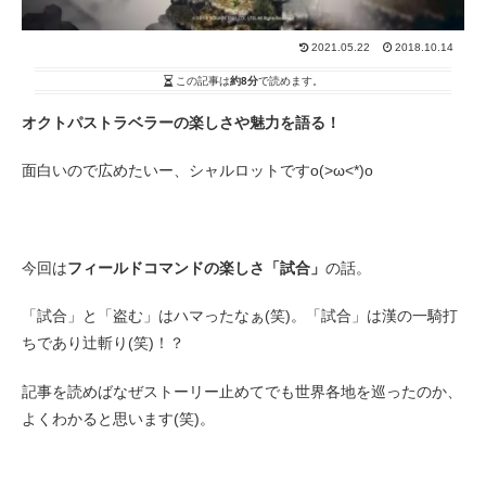
2021.05.22
2018.10.14
この記事は
約8分
で読めます。
オクトパストラベラーの楽しさや魅力を語る！
面白いので広めたいー、シャルロットですo(>ω<*)o
今回は
フィールドコマンドの楽しさ「試合」
の話。
「試合」と「盗む」はハマったなぁ(笑)。「試合」は漢の一騎打
ちであり辻斬り(笑)！？
記事を読めばなぜストーリー止めてでも世界各地を巡ったのか、
よくわかると思います(笑)。