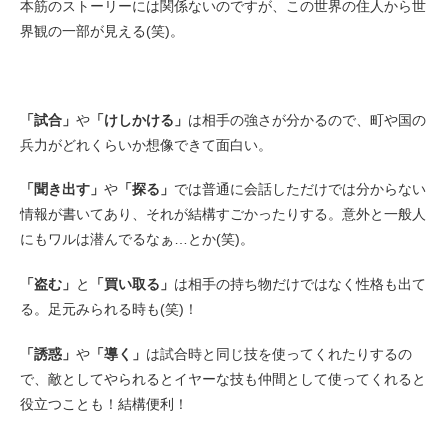
本筋のストーリーには関係ないのですが、この世界の住人から世
界観の一部が見える(笑)。
「試合」
や
「けしかける」
は相手の強さが分かるので、町や国の
兵力がどれくらいか想像できて面白い。
「聞き出す」
や
「探る」
では普通に会話しただけでは分からない
情報が書いてあり、それが結構すごかったりする。意外と一般人
にもワルは潜んでるなぁ…とか(笑)。
「盗む」
と
「買い取る」
は相手の持ち物だけではなく性格も出て
る。足元みられる時も(笑)！
「誘惑」
や
「導く」
は試合時と同じ技を使ってくれたりするの
で、敵としてやられるとイヤーな技も仲間として使ってくれると
役立つことも！結構便利！