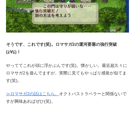
そうです、これです(笑)。ロマサガ2の運河要塞の強行突破
(≧∀≦)！
やっててこれが頭に浮かぶんです(笑)。懐かしい。最近超久々に
ロマサガ2を遊んでますが、実際に見てもやっぱり感覚が似てま
す(笑)。
≫ロマサガ2の話はこちら。
オクトパストラベラーと関係ないで
すが興味あればぜひ(笑)。