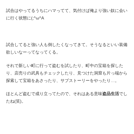
試合はやってるうちにハマってて、気付けば俺より強い奴に会い
に行く状態に(;^ω^A
試合してると強い人も倒したくなってきて。そうなるといい装備
欲しいなーってなってくる。
それで新しい町に行って盗むを試したり、町中の宝箱を探した
り、店売りの武具もチェックしたり、見つけた洞窟も片っ端から
探索して宝箱をあさったり、サブストーリーをやったり…。
ほとんど盗むで成り立ってたので、それはある意味
盗品生活
でし
たね(笑)。