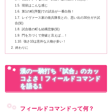
現状はこんな感じ
第1の町(序盤)での試合が一番白熱！
レイヴァース家の衛兵隊長との、思い出の30分ガチ試
合(笑)
試合後の町も結構悲惨(笑)
門を力づくで突破と言えば…！
強さ10は意外な人物が多い！
終わりに
漢の一騎打ち「試合」のカッ
コよさ！フィールドコマンド
を語る1
フィールドコマンドって何？