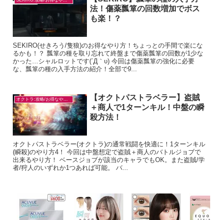
SEKIRO:攻略/お得なやり方
法！傷薬瓢箪の回数増加でボス
も楽！？
SEKIRO(せきろう/隻狼)のお得なやり方！ちょっとの手間で楽にな
るかも！？ 瓢箪の種を取り忘れて終盤まで傷薬瓢箪の回数が1少な
かった…シャルロットです(´Д｀υ) 今回は傷薬瓢箪の強化に必要
な、瓢箪の種の入手方法の紹介！全部で9...
【オクトパストラベラー】盗賊
オクトラ:攻略/お得なやり方
＋商人で1ターンキル！中盤の瞬
殺方法！
オクトパストラベラー(オクトラ)の通常戦闘を快適に！1ターンキル
(瞬殺)のやり方4！ 今回は中盤想定で盗賊＋商人のバトルジョブで
出来るやり方！ ベースジョブが該当のキャラでもOK。また盗賊/学
者/狩人のいずれか1つあれば可能。 バ...