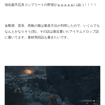
強化義手忍具コンプリートの野望がぁぁぁぁぁ( ≧Д≦ )！！！！
金剛屑、雷汞、死蝋の瘤は量産方法が判明したので、いくらでも
なんとかなりそう(笑)。その話は最近書いたアイテムドロップ話
に書いてます。素材周回話も書きたいです。