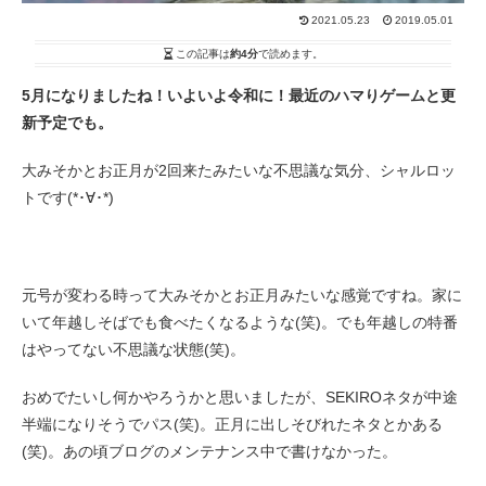
2021.05.23
2019.05.01
この記事は
約4分
で読めます。
5月になりましたね！いよいよ令和に！最近のハマりゲームと更
新予定でも。
大みそかとお正月が2回来たみたいな不思議な気分、シャルロッ
トです(*･∀･*)
元号が変わる時って大みそかとお正月みたいな感覚ですね。家に
いて年越しそばでも食べたくなるような(笑)。でも年越しの特番
はやってない不思議な状態(笑)。
おめでたいし何かやろうかと思いましたが、SEKIROネタが中途
半端になりそうでパス(笑)。正月に出しそびれたネタとかある
(笑)。あの頃ブログのメンテナンス中で書けなかった。