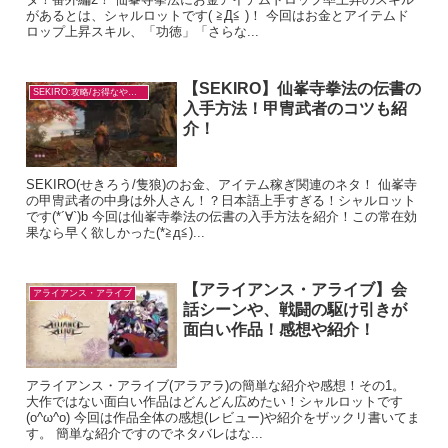
があるとは、シャルロットです( ≧Д≦ )！ 今回はお金とアイテムド
ロップ上昇スキル、「功徳」「さらな...
【SEKIRO】仙峯寺拳法の伝書の
SEKIRO:攻略/お得なやり方
入手方法！甲冑武者のコツも紹
介！
SEKIRO(せきろう/隻狼)のお金、アイテム稼ぎ関連のネタ！ 仙峯寺
の甲冑武者の中身は外人さん！？日本語上手すぎる！シャルロット
です(*´∀`)b 今回は仙峯寺拳法の伝書の入手方法を紹介！この常在効
果なら早く欲しかった(*≧д≦)...
【アライアンス・アライブ】会
アライアンス・アライブ
話シーンや、戦闘の駆け引きが
面白い作品！感想や紹介！
アライアンス・アライブ(アラアラ)の簡単な紹介や感想！その1。
大作ではない面白い作品はどんどん広めたい！シャルロットです
(o^ω^o) 今回は作品全体の感想(レビュー)や紹介をザックリ書いてま
す。 簡単な紹介ですのでネタバレはな...