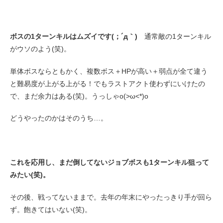
ボスの1ターンキルはムズイです(；´д｀)ゞ
通常敵の1ターンキル
がウソのよう(笑)。
単体ボスならともかく、複数ボス＋HPが高い＋弱点が全て違う
と難易度が上がる上がる！でもラストアクト使わずにいけたの
で、まだ余力はある(笑)。うっしゃo(>ω<*)o
どうやったのかはそのうち…。
これを応用し、まだ倒してないジョブボスも1ターンキル狙って
みたい(笑)。
その後、戦ってないままで。去年の年末にやったっきり手が回ら
ず。飽きてはいない(笑)。