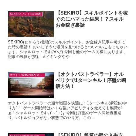
【SEKIRO】スキルポイントを稼
SEKIRO:プレイ日記/感想
ぐのにハマった結果！？スキル
お金稼ぎ裏話
SEKIRO(せきろう/隻狼)のスキルポイント、お金稼ぎ記事を考えて
た時の裏話！ おいしそうな場所を見つけるとついついこもっちゃい
ます、シャルロットです(/∀＼*) 今回も他のゲーム同様にあります、
記事の裏側が(笑)。メイキングやや...
【オクトパストラベラー】オル
オクトラ:攻略/お得なやり方
ベリクで1ターンキル！序盤の瞬
殺方法！
オクトパストラベラーの通常戦闘を快適に！1ターンキル(瞬殺)のや
り方1！ ゲーム開始時はいくら強いアビリティを覚えても燃費が
ぁ！シャルロットです┐('～`；)┌ 今回は序盤のゲーム開始直後辺
り、バトルジョブがない状態でのやり方。この...
【SEKIRO】瓢箪の種の入手方