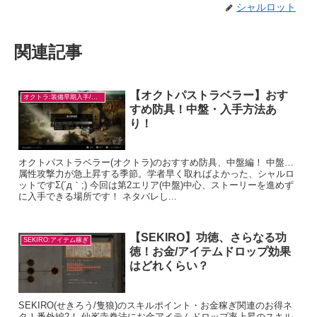
シャルロット
関連記事
【オクトパストラベラー】おす
オクトラ:装備早期入手/目的別
すめ防具！中盤・入手方法あ
り！
オクトパストラベラー(オクトラ)のおすすめ防具、中盤編！ 中盤…
属性攻撃力が急上昇する季節。学者早く取ればよかった、シャルロ
ットですΣ(´д｀;) 今回は第2エリア(中盤)中心、ストーリーを進めず
に入手できる場所です！ ネタバレし...
【SEKIRO】功徳、さらなる功
SEKIRO:アイテム稼ぎ
徳！お金/アイテムドロップ効果
はどれくらい？
SEKIRO(せきろう/隻狼)のスキルポイント・お金稼ぎ関連のお得ネ
タ！番外編2！ 仙峯寺拳法にお金アイテムドロップ率上昇のスキル