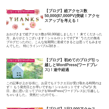
【ブログ】総アクセス数
お知らせ/運営/WordPress
50,000(87,000PV)突破！アクセ
スアップを考える！
おかげさまで総アクセス数が50,000超しました！！ 来てくださった
方、ありがとうございます！シャルロットです(*´∀｀*) ただの無名
ブログだったのに、こんな短期間に達成できるとは思ってもみませ
んでした。 特にラインバブル2好き...
【ブログ】初めてのブログ引っ
お知らせ/運営/WordPress
越しとWordPress(ワードプレ
ス)！途中経過
この記事が上がる頃に、お店でもドラクエ11が受け取れる時間のは
ず！ もう発売日とか早いですね！シャルロットですヽ(^ω^)ﾉ 先
日、急に思い立ってブログをWordPress(ワードプレス)に引越しし
ちゃいました。 突然だったのでも...
【ブログ】1日3,000アクセス