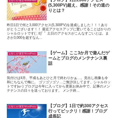
お知らせ/運営/WordPress
(5,300PV)超え、感謝！その道の
りとは？
昨日1日で何と3,000アクセス(5,300PV)を達成しました！！！あり
がとうございます！！ 最近アクセスアップに驚いてることばかりの
シャルロットです( ; ﾛ)ﾟ ﾟ 土日のアクセスがこんなすごいとは。ま
さか3,000を超すなん...
【ゲーム】ここ3か月で遊んだゲ
お知らせ/運営/WordPress
ームとブログのメンテナンス裏
話
気付けば4月、平成もあとひと月で終わりかぁ…。見出し画像も令
和にちなんで梅に。 ゴソゴソゴソ…ご無沙汰してます、シャルロッ
トです|ω･) ブログは今年に入ってから更新お休み中で、記事のメン
テナンスの日々を送っております。 メンテ終...
【ブログ】1日で約300アクセス
お知らせ/運営/WordPress
行ってビックリ！感謝！ブログ
成長記