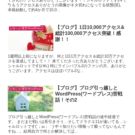
くさんのアクセスありがとうございます！！シャルロットです(/∀＼
*) もうアクセスありがとうの画像がネタ切れになってる状態(笑)。
本格始動して約4か月で10,0...
【ブログ】1日10,000アクセス&
お知らせ/運営/WordPress
総計100,000アクセス突破！感
謝！！
1週間以上前になりますが、何と1日1万アクセス＆総計10万アクセ
スを達成してまして！！ 来てくださった方ありがとうございます、
シャルロットです(≧∀≦) 特にラインバブル2のファンの方、ありがと
うございます。アクセスはほぼバブル2な...
【ブログ】ブログ引っ越しと
お知らせ/運営/WordPress
WordPress(ワードプレス)苦戦
話！その2
ブログ引っ越しとWordPress(ワードプレス)苦戦話の途中経過で
す。 まだまだ戦いは長引きそう…そしてドラクエ11が遠いてる…シ
ャルロットです(´；ω；｀) 中々知りたい情報って載ってないもんで
すね…。結局自力で何とか解決してば...