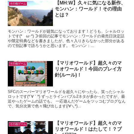
【MH:W】久々に気になる新作、
その他ゲーム
モンハン：ワールド！その理由
とは？
モンハン：ワールドが超気になっております！どうも、シャルロッ
トです(*ゝω･*) ≫前回の記事でモンハン：ワールドの発売日決定話
や限定特典などを書きましたが、色々入りきらなかった部分がある
ので別記事で語ろうかと思います。 モンハン：...
【マリオワールド】超久々のマ
その他ゲーム
リオワールド！今回のプレイ方
針(ルール)！
SFCのスーパーマリオワールドを超久々にやったら、笑ったシャル
ロットです(*´∀｀*) ずっとラインバブル2ネタが多かったですが、最
近やったゲームの話でも。 一応遊んだゲームをツッコむブログなん
で、気分次第で色々飛び出します(/∀＼*)...
【マリオワールド】超久々のマ
その他ゲーム
リオワールド！はたして！？プ