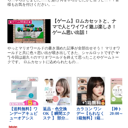
様もお気を付けください。...
【ゲーム】ロムカセットと、ナ
★ゲーム/関連話★
マで人とワイワイ遊ぶ楽しさ！
ゲーム思い出話！
やっとマリオワールドの書き溜めた記事が全部出せそう！ マリオワ
ールドと共に色々思い出が噴き出してきた、シャルロットです(*･∀･
*) 今回は超久々のマリオワールドを終えて思ったことやゲームトー
クです。 ロムカセットに込められたもの...