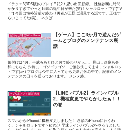
ドラクエ3(3DS版)のプレイ日記2！思い出回顧録。 性格診断に時間
かかりすぎてやっと16歳の誕生日が来た(笑)！シャルロットです(*´∀
｀*) 今回は性格診断が終わり勇者が王様に謁見する話です。王様す
らいじってた(笑)。 ネタば...
【ゲーム】ここ3か月で遊んだゲ
お知らせ/運営/WordPress
ームとブログのメンテナンス裏
話
気付けば4月、平成もあとひと月で終わりかぁ…。見出し画像も令
和にちなんで梅に。 ゴソゴソゴソ…ご無沙汰してます、シャルロッ
トです|ω･) ブログは今年に入ってから更新お休み中で、記事のメン
テナンスの日々を送っております。 メンテ終...
【LINE バブル2】ラインバブル
バブル2:プレイ日記/感想
2、機種変更でやらかしたぁ！！
の巻
スマホからiPhoneに機種変更しました！ 念願のiPhoneにわくわ
く、シャルロットですヽ(≧∀≦)ﾉ 早速ラインバブル2をやろうとした
ら…やらかしました……(;´Д⊂) 何をやらかしたかと言うと…！？皆