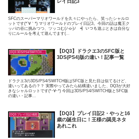
レイ日記3
SFCのスーパーマリオワールドを久々にやったら、笑ったシャルロ
ットです(*´∀｀*) マリオワールドのプレイ日記3。今回の話は魔王ク
ッパの谷に挑みつつ、ツッコむ(ﾉ-o-)ﾉ ┫ いつも遊ぶときは自分な
りにルールを考えて遊んでます(...
【DQ3】ドラクエ3のSFC版と
DQ3:3DS/PS4/SWITCH版の違い
3DS(PS4)版の違い！記事一覧
ドラクエ3の3DS/PS4/SWITCH版はSFC版と見た目は似てるけど、
違いってあるの？？ 実際やってみたら結構違いました、DQ3が大好
きなシャルロットです(*･∀･*) 今回は3DS/PS4/SWITCH版とSFC版
の違い・記事...
【DQ3】プレイ日記2・やっと16
DQ3:プレイ日記/感想
歳の誕生日に！王様の謁見ネタ
あれこれ