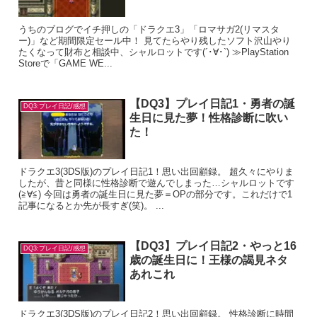
うちのブログでイチ押しの「ドラクエ3」「ロマサガ2(リマスタ
ー)」など期間限定セール中！ 見てたらやり残したソフト沢山やり
たくなって財布と相談中、シャルロットです(´･∀･`) ≫PlayStation
Storeで「GAME WE...
【DQ3】プレイ日記1・勇者の誕
DQ3:プレイ日記/感想
生日に見た夢！性格診断に吹い
た！
ドラクエ3(3DS版)のプレイ日記1！思い出回顧録。 超久々にやりま
したが、昔と同様に性格診断で遊んでしまった…シャルロットです
(≧∀≦) 今回は勇者の誕生日に見た夢＝OPの部分です。これだけで1
記事になるとか先が長すぎ(笑)。 ...
【DQ3】プレイ日記2・やっと16
DQ3:プレイ日記/感想
歳の誕生日に！王様の謁見ネタ
あれこれ
ドラクエ3(3DS版)のプレイ日記2！思い出回顧録。 性格診断に時間