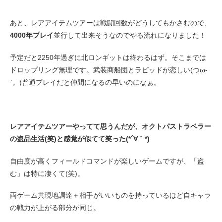
あと、レアアイテムツアーは戦闘回数がどうしてもかさむので、
4000年プレイ
並行して出来そうなのでやる流れになりました！
予定だと2250年過ぎに北ロンギットは終わるはず。そこまでは
ドロップリング無理です。武装商船団とラピッドが恋しい(つω-
`。)普通プレイだと仲間になるの早いのになぁ。
レアアイテムツアーやってて思うんだが、オクトパストラベラー
の盗品生活(笑)と感覚が似てて笑った(*´∀｀*)
自由度が高くフィールドコマンドが楽しいゲームですが、「盗
む」は特に凄くて(笑)。
両ゲーム共現地調達＋相手がいいものを持っているほど自キャラ
の戦力が上がる部分が同じ。