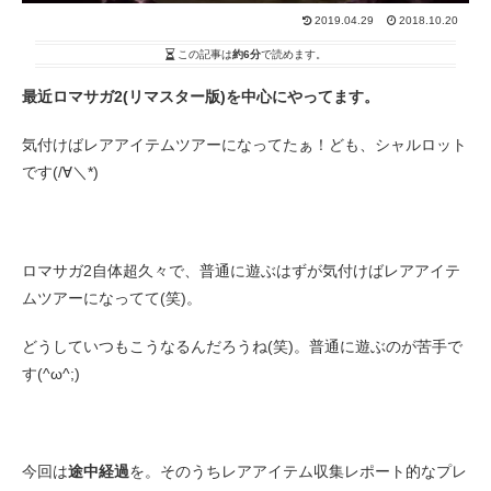
2019.04.29
2018.10.20
この記事は
約6分
で読めます。
最近ロマサガ2(リマスター版)を中心にやってます。
気付けばレアアイテムツアーになってたぁ！ども、シャルロット
です(/∀＼*)
ロマサガ2自体超久々で、普通に遊ぶはずが気付けばレアアイテ
ムツアーになってて(笑)。
どうしていつもこうなるんだろうね(笑)。普通に遊ぶのが苦手で
す(^ω^;)
今回は
途中経過
を。そのうちレアアイテム収集レポート的なプレ