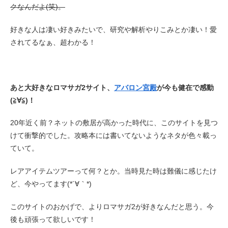
クなんだよ(笑)。
好きな人は凄い好きみたいで、研究や解析やりこみとか凄い！愛
されてるなぁ、超わかる！
あと大好きなロマサガ2サイト、
アバロン宮殿
が今も健在で感動
(≧∀≦)！
20年近く前？ネットの敷居が高かった時代に、このサイトを見つ
けて衝撃的でした。攻略本には書いてないようなネタが色々載っ
ていて。
レアアイテムツアーって何？とか。当時見た時は難儀に感じたけ
ど、今やってます(*´∀｀*)
このサイトのおかげで、よりロマサガ2が好きなんだと思う。今
後も頑張って欲しいです！