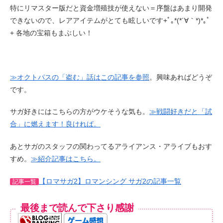
特にリマスター版だと資金増殖技が使えない＝序盤はあまり開発
できないので、レアアイテムがとても眩しいです+ﾟ｡*(*´∀｀*)*｡ﾟ
+ 各地の宝箱もまぶしい！
≫オクトパスの「盗む」話はこの記事を参照
。興味あればどうぞ
です。
サガ好きにはこちらの方がウケそうな気も。
≫戦闘好きだと「試
合」に燃えます！良ければ。
あとサガのスタッフの関わってるアライアンス・アライブもおす
すめ。
≫紹介記事はこちら。
【ロマサガ2】ロマンシング サガ2の記事一覧
記事一覧
最後まで読んで下さり感謝