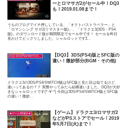
ーとロマサガ2がセール中！DQ3
も！2019.01.08まで！
うちのブログでイチ押ししている、「オクトパストラベラー」と
「ロマンシング サガ2(リマスター版)」、「ドラクエ3(3DS・PS4
版)」のダウンロード版が期間限定でセール中です！ セールを昨日
見かけてビックリしました、シャルロットですΣ...
【DQ3】3DS(PS4)版とSFC版の
DQ3:3DS/PS4/SWITCH版の違い
違い！微妙部分(BGM・その他)
ドラクエ3の3DS/PS4/SWITCH版はSFC版と見た目は似てるけど、
違いってあるの？？ 実際やってみたら結構違いました、DQ3が大好
きなシャルロットです(*･∀･*) 今回は3DS/PS4/SWITCH版とSFC版
の違い！微妙...
【ゲーム】ドラクエ3/ロマサガ2
★ゲーム/関連話★
などがPSストアでセール！2019
年5月7日(火)まで！