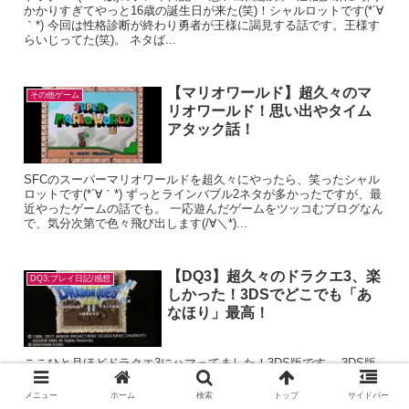
かかりすぎてやっと16歳の誕生日が来た(笑)！シャルロットです(*´∀
｀*) 今回は性格診断が終わり勇者が王様に謁見する話です。王様す
らいじってた(笑)。 ネタば...
【マリオワールド】超久々のマ
その他ゲーム
リオワールド！思い出やタイム
アタック話！
SFCのスーパーマリオワールドを超久々にやったら、笑ったシャル
ロットです(*´∀｀*) ずっとラインバブル2ネタが多かったですが、最
近やったゲームの話でも。 一応遊んだゲームをツッコむブログなん
で、気分次第で色々飛び出します(/∀＼*)...
【DQ3】超久々のドラクエ3、楽
DQ3:プレイ日記/感想
しかった！3DSでどこでも「あ
なほり」最高！
ここひと月ほどドラクエ3にハマってました！3DS版です。 3DS版
はどこでもあなほりが出来て最高！シャルロットです(≧∀≦) 最後ま
でやりたくて、ドラクエ3記事はひと段落してから書こうと後回し
メニュー
ホーム
検索
トップ
サイドバー
にしてました。 クリアも最近しました！...