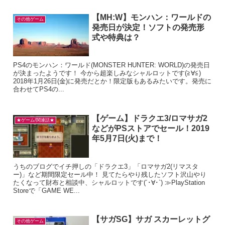
【MH:W】モンハン：ワールドの
その他ゲーム
発売日が決定！ソフトの発売形
式や特典は？
PS4のモンハン：ワールド(MONSTER HUNTER: WORLD)の発売日
が決まったようです！ 今から超楽しみなシャルロットです(≧∀≦)
2018年1月26日(金)に発売だとか！限定版もあるみたいです。発売に
合わせてPS4の...
【ゲーム】ドラクエ3/ロマサガ2
★ゲーム/関連話★
などがPSストアでセール！2019
年5月7日(火)まで！
うちのブログでイチ押しの「ドラクエ3」「ロマサガ2(リマスタ
ー)」など期間限定セール中！ 見てたらやり残したソフト沢山やり
たくなって財布と相談中、シャルロットです(´･∀･`) ≫PlayStation
Storeで「GAME WE...
【サガSG】サガ スカーレットグ
その他ゲーム