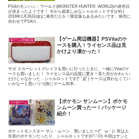
PS4のモンハン：ワールド(MONSTER HUNTER: WORLD)の発売日
が決まったようです！ 今から超楽しみなシャルロットです(≧∀≦)
2018年1月26日(金)に発売だとか！限定版もあるみたいです。発売に
合わせてPS4の...
【ゲーム周辺機器】PSVitaのケ
★ゲーム/関連話★
ースを購入！ライセンス品は見
かけより凄かった！
サガ スカーレットグレイスを買いに行ったときに、一緒にVitaのケ
ースも買いました！ ライセンス品の品質に驚き！見た目がかわいい
だけじゃなかった…シャルロットです(* ﾟДﾟ) ケースは買わなくてい
いかなーと思いつつ(急にゲーム何本...
【ポケモン サンムーン】ポケモ
その他ゲーム
ンムーン買ったー！パッケージ
紹介！
ポケットモンスター サン・ムーン、買いましたー(*ゝω・)ﾉ 実は人
生初のポケモンだったり、シャルロットです(///▽///) 今回はサンと