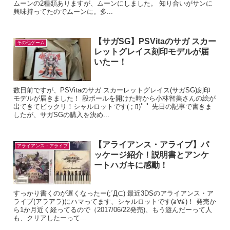
ムーンの2種類ありますが、ムーンにしました。 知り合いがサンに
興味持ってたのでムーンに。多...
【サガSG】PSVitaのサガ スカー
その他ゲーム
レットグレイス刻印モデルが届
いたー！
数日前ですが、PSVitaのサガ スカーレットグレイス(サガSG)刻印
モデルが届きました！ 段ボールを開けた時から小林智美さんの絵が
出てきてビックリ！シャルロットです( ; ﾛ)ﾟ ﾟ 先日の記事で書きま
したが、サガSGの購入を決め...
【アライアンス・アライブ】パ
アライアンス・アライブ
ッケージ紹介！説明書とアンケ
ートハガキに感動！
すっかり書くのが遅くなったー(;´Д⊂) 最近3DSのアライアンス・ア
ライブ(アラアラ)にハマってます、シャルロットです(≧∀≦)！ 発売か
ら1か月近く経ってるので（2017/06/22発売)、もう遊んだーって人
も、クリアしたーって...