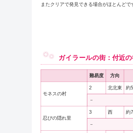
またクリアで発見できる場合がほとんどで
ガイラールの街：付近の
難易度
方向
2
北北東
約
モネスの村
－
3
西
約
忍びの隠れ里
－