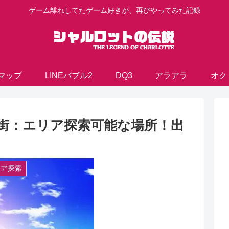
ゲーム離れしてたゲーム好きが、再びやってみた記録
マップ
LINEバブル2
DQ3
アラアラ
オク
ルの街：エリア探索可能な場所！出
エリア探索