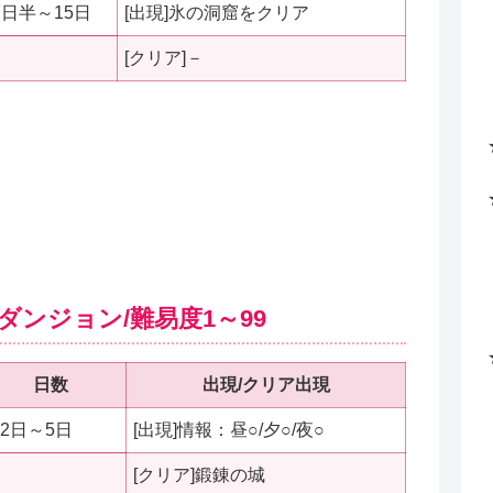
7日半～15日
[出現]氷の洞窟をクリア
[クリア]－
ンジョン/難易度1～99
日数
出現/クリア出現
2日～5日
[出現]情報：昼○/夕○/夜○
[クリア]鍛錬の城