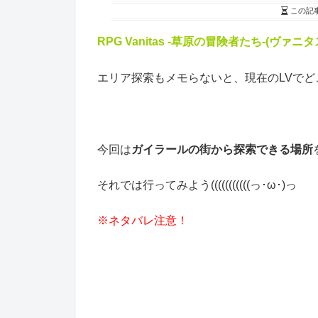
この記
RPG Vanitas -草原の冒険者たち-(ヴ
エリア探索もメモらないと、現在のLVでどこ
今回は
ガイラールの街から探索できる場所
それでは行ってみよう(((((((((((っ･ω･)っ
※ネタバレ注意！