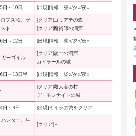
5日～10日
[出現]情報：昼○/夕○/夜○
ロプス×2、ゲ
[クリア]ゴリアテの森
ースト
[クリア]魔術師の洞窟
6日～12日
[出現]情報：昼○/夕○/夜○
[クリア]騎士の洞窟
、ガーゴイル
ガイラールの城
6日～13日半
[出現]情報：昼○/夕○/夜○
[クリア]殺人者の村
分
デーモンナイトの城
4日～8日
[出現]ミイラの城をクリア
、ハンター、生
[クリア]－