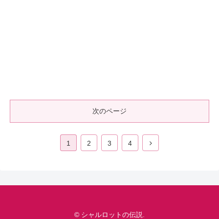
次のページ
1
2
3
4
© シャルロットの伝説.