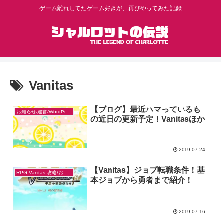
ゲーム離れしてたゲーム好きが、再びやってみた記録
Vanitas
【ブログ】最近ハマっているも
お知らせ/運営/WordPress
の近日の更新予定！Vanitasほか
2019.07.24
【Vanitas】ジョブ転職条件！基
RPG Vanitas:攻略/お得なやり方
本ジョブから勇者まで紹介！
2019.07.16