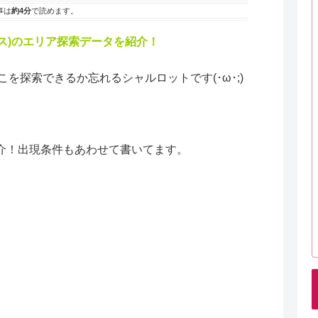
事は
約4分
で読めます。
ァニタス)のエリア探索データを紹介！
を探索できるか忘れるシャルロットです(･ω･;)
介！出現条件もあわせて書いてます。