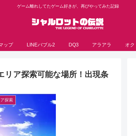
ゲーム離れしてたゲーム好きが、再びやってみた記録
マップ
LINEバブル2
DQ3
アラアラ
オク
村：エリア探索可能な場所！出現条
エリア探索