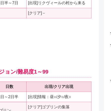
3日半～7日
[出現]リクヴィールの村から来る
[クリア]－
ョン/難易度1～99
日数
出現/クリア出現
1日～2日半
[出現]情報：昼○/夕○/夜○
[クリア]ゴブリンの集落
ブリン