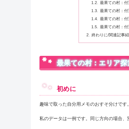
最果ての村：付
最果ての村：付
最果ての村：付近
最果ての村：付
終わりに/関連記事
最果ての村：エリア探
初めに
趣味で取った自分用メモのおすそ分けです
私のデータは一例です。同じ方向の場合、