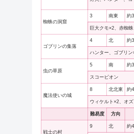
3
南東
約
蜘蛛の洞窟
巨大クモ×2、赤蜘蛛
4
北
約
ゴブリンの集落
ハンター、ゴブリン×
5
南
約
虫の草原
スコーピオン
8
北北東
約
魔法使いの城
ウィケルト×2、オズ
難易度
方向
9
北
約
戦士の村