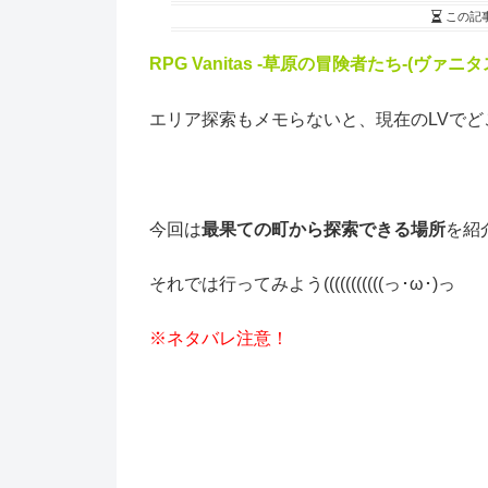
この記
RPG Vanitas -草原の冒険者たち-(ヴ
エリア探索もメモらないと、現在のLVでどこ
今回は
最果ての町から探索できる場所
を紹
それでは行ってみよう(((((((((((っ･ω･)っ
※ネタバレ注意！