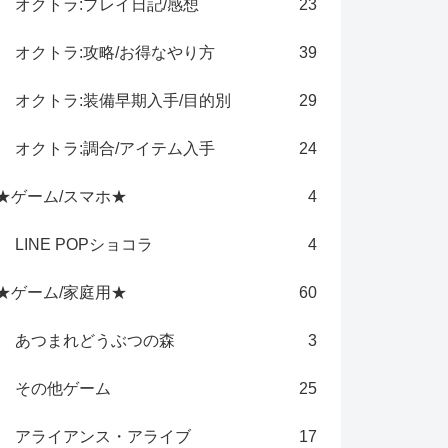
オクトラ:プレイ日記/感想
23
オクトラ:攻略/お得なやり方
39
オクトラ:装備早期入手/目的別
29
オクトラ:調合/アイテム入手
24
★ゲーム/スマホ★
4
LINE POPショコラ
4
★ゲーム/家庭用★
60
あつまれどうぶつの森
3
その他ゲーム
25
アライアンス・アライブ
17