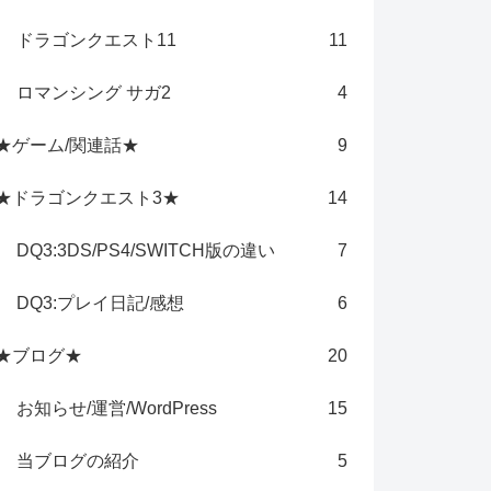
ドラゴンクエスト11
11
ロマンシング サガ2
4
★ゲーム/関連話★
9
★ドラゴンクエスト3★
14
DQ3:3DS/PS4/SWITCH版の違い
7
DQ3:プレイ日記/感想
6
★ブログ★
20
お知らせ/運営/WordPress
15
当ブログの紹介
5