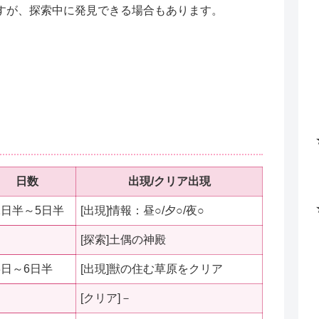
すが、探索中に発見できる場合もあります。
日数
出現/クリア出現
2日半～5日半
[出現]情報：昼○/夕○/夜○
[探索]土偶の神殿
3日～6日半
[出現]獣の住む草原をクリア
[クリア]－