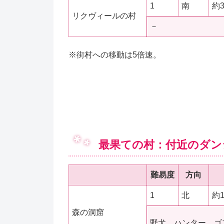
1
南
約
リクヴィールの村
－
※街村への移動は5倍速。
最果ての村：付近のダンジ
難易度
方向
1
北
約
森の洞窟
野犬、ハンター、ゴ