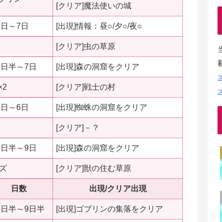
[クリア]魔法使いの城
3日～7日
[出現]情報：昼○/夕○/夜○
[クリア]虫の草原
3日半～7日
[出現]森の洞窟をクリア
2
[クリア]戦士の村
3日～6日
[出現]蜘蛛の洞窟をクリア
[クリア]－？
4日半～9日
[出現]森の洞窟をクリア
ズ
[クリア]獣の住む草原
日数
出現/クリア出現
4日半～9日半
[出現]ゴブリンの集落をクリア