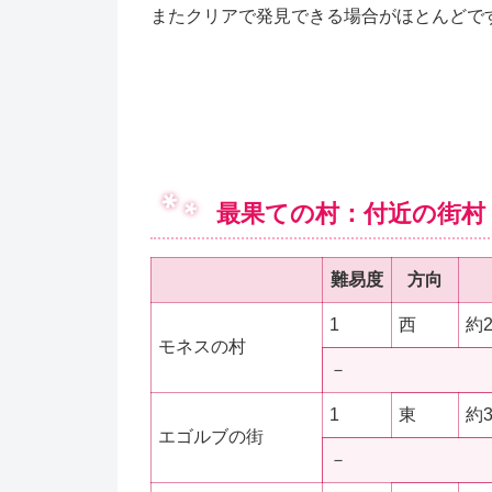
またクリアで発見できる場合がほとんどで
最果ての村：付近の街村
難易度
方向
1
西
約
モネスの村
－
1
東
約
エゴルブの街
－