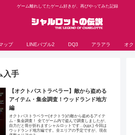
ゲーム離れしてたゲーム好きが、再びやってみた記録
マップ
LINEバブル2
DQ3
アラアラ
オク
ム入手
【オクトパストラベラー】敵から盗める
アイテム・集金調査！ウッドランド地方
編
オクトパストラベラー(オクトラ)の敵から盗めるアイテ
ム・集金調査！ 全てゲーム内で盗んで調査しましたが、
自力だと骨が折れますシャルロットです…(xдx;) 今回は
ウッドランド地方編です。全エリアの予定ですが、現在