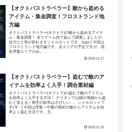
【オクトパストラベラー】敵から盗める
アイテム・集金調査！フロストランド地
方編
オクトパストラベラー(オクトラ)の敵から盗めるアイテ
ム・集金調査！ 全てゲーム内で盗んで調査しましたが、
自力だと骨が折れますシャルロットです…(xдx;) 今回は
フロストランド地方編です。全エリアの予定ですが、現
在序盤エリアのみ。 ...
2018.12.17
【オクトパストラベラー】盗むで敵のア
イテムを効率よく入手！調合素材編
オクトパストラベラー(オクトラ)の盗むで敵のアイテム
を効率よく入手する方法！ テリオンで山賊や海賊から盗
むと笑える！相手の財布はさびしい…。シャルロットで
す(´∀｀) 今回は序盤～中盤の弱めの敵からアイテムを効
率よく盗む方法です。主...
2018.12.15