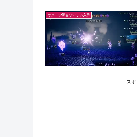
オクトラ:調合/アイテム入手
スポ