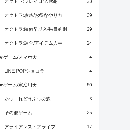
オクトラ:プレイ日記/感想
23
オクトラ:攻略/お得なやり方
39
オクトラ:装備早期入手/目的別
29
オクトラ:調合/アイテム入手
24
★ゲーム/スマホ★
4
LINE POPショコラ
4
★ゲーム/家庭用★
60
あつまれどうぶつの森
3
その他ゲーム
25
アライアンス・アライブ
17