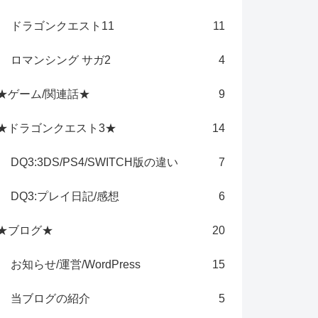
ドラゴンクエスト11
11
ロマンシング サガ2
4
★ゲーム/関連話★
9
★ドラゴンクエスト3★
14
DQ3:3DS/PS4/SWITCH版の違い
7
DQ3:プレイ日記/感想
6
★ブログ★
20
お知らせ/運営/WordPress
15
当ブログの紹介
5