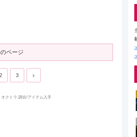
次のページ
2
3
オクトラ:調合/アイテム入手