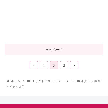
次のページ
1
2
3
ホーム
★オクトパストラベラー★
オクトラ:調合/
アイテム入手