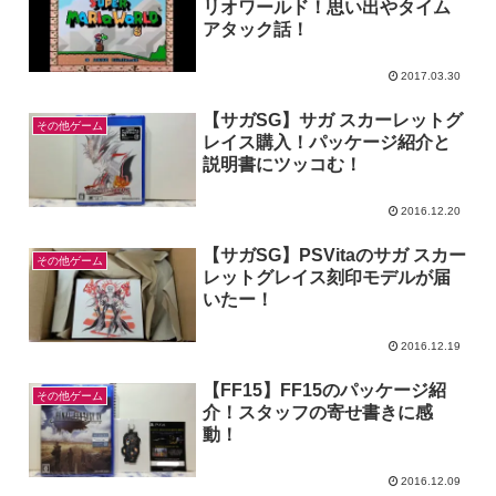
リオワールド！思い出やタイム
アタック話！
2017.03.30
【サガSG】サガ スカーレットグ
その他ゲーム
レイス購入！パッケージ紹介と
説明書にツッコむ！
2016.12.20
【サガSG】PSVitaのサガ スカー
その他ゲーム
レットグレイス刻印モデルが届
いたー！
2016.12.19
【FF15】FF15のパッケージ紹
その他ゲーム
介！スタッフの寄せ書きに感
動！
2016.12.09