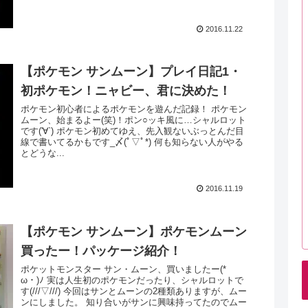
2016.11.22
【ポケモン サンムーン】プレイ日記1・
初ポケモン！ニャビー、君に決めた！
ポケモン初心者によるポケモンを遊んだ記録！ ポケモン
ムーン、始まるよー(笑)！ポン○ッキ風に…シャルロット
です('∀`) ポケモン初めてゆえ、先入観ないぶっとんだ目
線で書いてるかもです_〆(ﾟ▽ﾟ*) 何も知らない人がやる
とどうな...
2016.11.19
【ポケモン サンムーン】ポケモンムーン
買ったー！パッケージ紹介！
ポケットモンスター サン・ムーン、買いましたー(*ゝ
ω・)ﾉ 実は人生初のポケモンだったり、シャルロットで
す(///▽///) 今回はサンとムーンの2種類ありますが、ムー
ンにしました。 知り合いがサンに興味持ってたのでムー