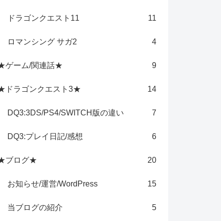
ドラゴンクエスト11
11
ロマンシング サガ2
4
★ゲーム/関連話★
9
★ドラゴンクエスト3★
14
DQ3:3DS/PS4/SWITCH版の違い
7
DQ3:プレイ日記/感想
6
★ブログ★
20
お知らせ/運営/WordPress
15
当ブログの紹介
5