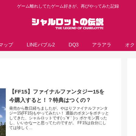
ゲーム離れしてたゲーム好きが、再びやってみた記録
マップ
LINEバブル2
DQ3
アラアラ
オク
【FF15】ファイナルファンタジー15を
今購入すると！？特典はつくの？
発売から数日経ちましたが、やはりファイナルファンタ
ジー15(FF15)もやってみたい！ 通販のボタンをポチッと
してきた、シャルロットです(っ´∀｀)っ ポケモン買った
し、いいかなーと思ってたのですが。 FF15は自分にし
ては珍しく...