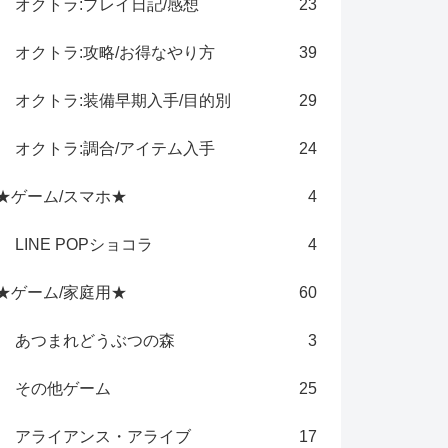
オクトラ:プレイ日記/感想
23
オクトラ:攻略/お得なやり方
39
オクトラ:装備早期入手/目的別
29
オクトラ:調合/アイテム入手
24
★ゲーム/スマホ★
4
LINE POPショコラ
4
★ゲーム/家庭用★
60
あつまれどうぶつの森
3
その他ゲーム
25
アライアンス・アライブ
17