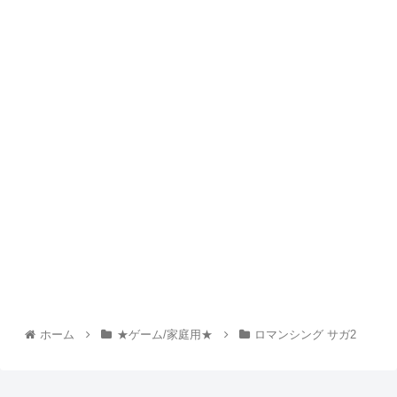
ホーム
★ゲーム/家庭用★
ロマンシング サガ2