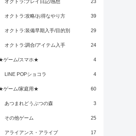
オクトラ:プレイ日記/感想
23
オクトラ:攻略/お得なやり方
39
オクトラ:装備早期入手/目的別
29
オクトラ:調合/アイテム入手
24
★ゲーム/スマホ★
4
LINE POPショコラ
4
★ゲーム/家庭用★
60
あつまれどうぶつの森
3
その他ゲーム
25
アライアンス・アライブ
17