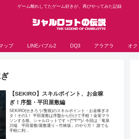
ゲーム離れしてたゲーム好きが、再びやってみた記録
マップ
LINEバブル2
DQ3
アラアラ
オク
稼ぎ
【SEKIRO】スキルポイント、お金稼
ぎ！序盤・平田屋敷編
SEKIRO(せきろう/隻狼)のスキルポイント・お金稼ぎネ
タ！その1！ 平田屋敷は序盤から行けて手軽！金策マラ
ソンする狼、シャルロットですヽ(*^∇^*)ﾉ 今回は「竜泉
川端 平田屋敷/屋敷通り～竹林坂」のやり方！ 誰でも
手軽に利...