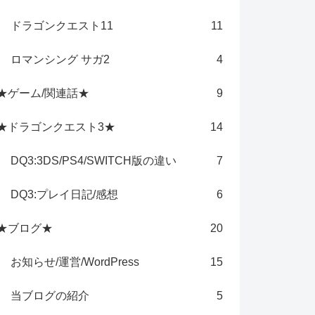
ドラゴンクエスト11
11
ロマンシング サガ2
4
★ゲーム/関連話★
9
★ドラゴンクエスト3★
14
DQ3:3DS/PS4/SWITCH版の違い
7
DQ3:プレイ日記/感想
6
★ブログ★
20
お知らせ/運営/WordPress
15
当ブログの紹介
5