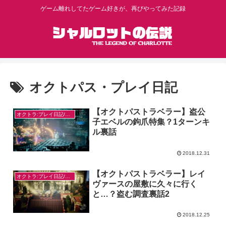
ゲーム離れしてたゲーム好きが、再びやってみた記録
オクトパス・プレイ日記
【オクトパストラベラー】盗公
オクトラ:プレイ日記/感想
子エベルの鉤爪特集？1ターンキ
ル裏話
2018.12.31
【オクトパストラベラー】レイ
オクトラ:プレイ日記/感想
ヴァースの屋敷に久々に行く
と…？盗む調査裏話2
2018.12.25