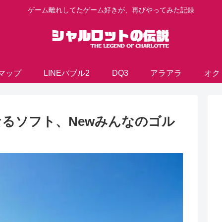
ゲーム離れしてたゲーム好きが、再びやってみた記録
マップ
LINEバブル2
DQ3
アラアラ
オク
なるソフト、Newみんなのゴル