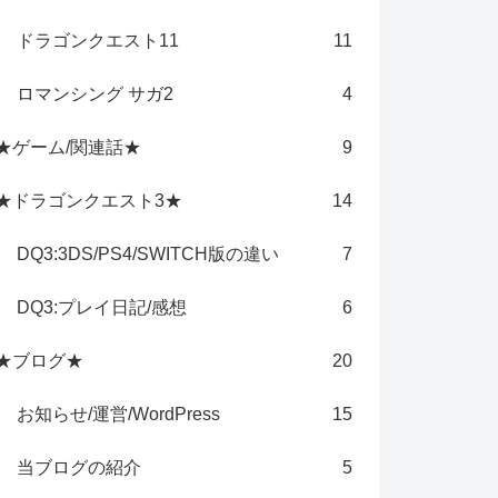
ドラゴンクエスト11
11
ロマンシング サガ2
4
★ゲーム/関連話★
9
★ドラゴンクエスト3★
14
DQ3:3DS/PS4/SWITCH版の違い
7
DQ3:プレイ日記/感想
6
★ブログ★
20
お知らせ/運営/WordPress
15
当ブログの紹介
5