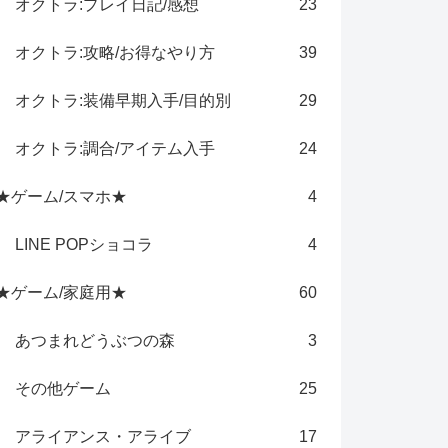
オクトラ:プレイ日記/感想
23
オクトラ:攻略/お得なやり方
39
オクトラ:装備早期入手/目的別
29
オクトラ:調合/アイテム入手
24
★ゲーム/スマホ★
4
LINE POPショコラ
4
★ゲーム/家庭用★
60
あつまれどうぶつの森
3
その他ゲーム
25
アライアンス・アライブ
17