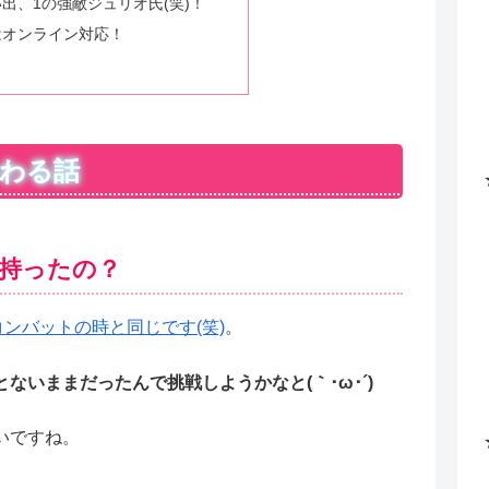
出、1の強敵ジュリオ氏(笑)！
はオンライン対応！
わる話
持ったの？
ンバットの時と同じです(笑)
。
ないままだったんで挑戦しようかなと(｀･ω･´)
いですね。