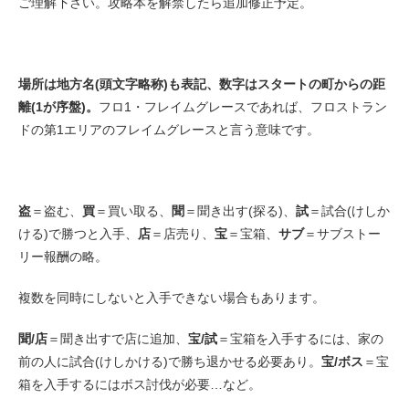
ご理解下さい。攻略本を解禁したら追加修正予定。
場所は地方名(頭文字略称)も表記、数字はスタートの町からの距
離(1が序盤)。
フロ1・フレイムグレースであれば、フロストラン
ドの第1エリアのフレイムグレースと言う意味です。
盗
＝盗む、
買
＝買い取る、
聞
＝聞き出す(探る)、
試
＝試合(けしか
ける)で勝つと入手、
店
＝店売り、
宝
＝宝箱、
サブ
＝サブストー
リー報酬の略。
複数を同時にしないと入手できない場合もあります。
聞/店
＝聞き出すで店に追加、
宝/試
＝宝箱を入手するには、家の
前の人に試合(けしかける)で勝ち退かせる必要あり。
宝/ボス
＝宝
箱を入手するにはボス討伐が必要…など。