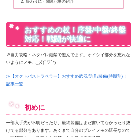
終わりに・関連記事の紹介
おすすめの杖！序盤/中盤/終盤
対応！戦闘が快適に
※自力攻略・ネタバレ厳禁で遊んでます。オイシイ部分を忘れな
いようにメモ…_〆(ﾟ▽ﾟ*)
≫【オクトパストラベラー】おすすめ武器/防具/装備(時期別)！
記事一覧
初めに
一部入手先が不明だったり、最終装備はまだ書いてなかったり抜
けてる部分もあります。あくまで自分のプレイメモの延長なので