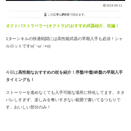
2019.06.11
この記事は
約5分
で読めます。
オクトパストラベラー(オクトラ)のおすすめ武器紹介、杖編！
1ターンキルの快適戦闘には高性能武器の早期入手も必須！シャ
ルロットですo(`･ω´･+o)
今回は
高性能なおすすめの杖を紹介！序盤/中盤/終盤の早期入手
タイミングも！
ストーリーを進めなくても入手可能な場所に特化してます。ネタ
バレしすぎず、楽しみを奪いすぎない範囲で書いてるつもりで
す。おいしい部分のみ！