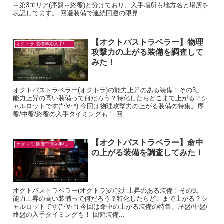
～第3エリア(序盤～終盤)と分けており、入手場所も地方名と場所を
表記してます。 回避装備で連続回避の限界...
【オクトパストラベラー】物理
オクトラ:装備早期入手/目的別
攻撃力の上がる装備を調査して
みた！
オクトパストラベラー(オクトラ)の能力上昇のある装備！その3。
能力上昇の高い装備って何だろう？特化したらどこまで上がる？シ
ャルロットです(*･∀･*) 今回は物理攻撃力の上がる装備の特集。序
盤/中盤/終盤の入手タイミングも！ 回...
【オクトパストラベラー】命中
オクトラ:装備早期入手/目的別
の上がる装備を調査してみた！
オクトパストラベラー(オクトラ)の能力上昇のある装備！その9。
能力上昇の高い装備って何だろう？特化したらどこまで上がる？シ
ャルロットです(*･∀･*) 今回は命中の上がる装備の特集。序盤/中盤/
終盤の入手タイミングも！ 回避装備...