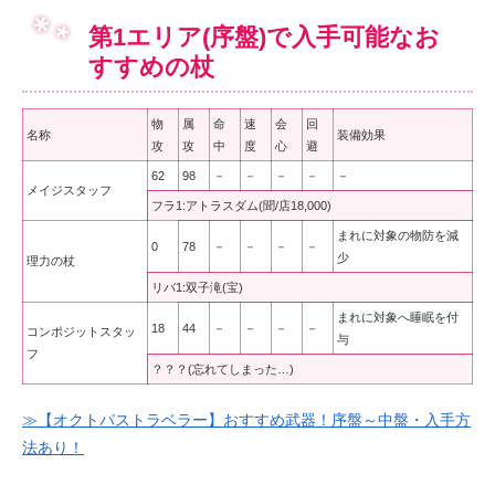
第1エリア(序盤)で入手可能なお
すすめの杖
物
属
命
速
会
回
名称
装備効果
攻
攻
中
度
心
避
62
98
－
－
－
－
－
メイジスタッフ
フラ1:アトラスダム(聞/店18,000)
まれに対象の物防を減
0
78
－
－
－
－
少
理力の杖
リバ1:双子滝(宝)
まれに対象へ睡眠を付
18
44
－
－
－
－
コンポジットスタッ
与
フ
？？？(忘れてしまった…)
≫【オクトパストラベラー】おすすめ武器！序盤～中盤・入手方
法あり！