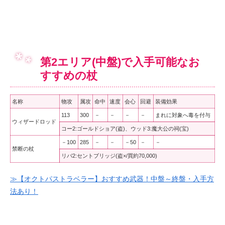
第2エリア(中盤)で入手可能なお
すすめの杖
名称
物攻
属攻
命中
速度
会心
回避
装備効果
113
300
－
－
－
－
まれに対象へ毒を付与
ウィザードロッド
コー2:ゴールドショア(盗)、ウッド3:魔大公の祠(宝)
－100
285
－
－
－50
－
－
禁断の杖
リバ2:セントブリッジ(盗×/買約70,000)
≫【オクトパストラベラー】おすすめ武器！中盤～終盤・入手方
法あり！