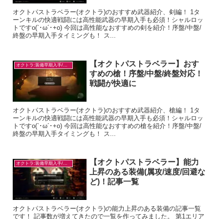
オクトパストラベラー(オクトラ)のおすすめ武器紹介、剣編！ 1タ
ーンキルの快適戦闘には高性能武器の早期入手も必須！シャルロッ
トですo(`･ω´･+o) 今回は高性能なおすすめの剣を紹介！序盤/中盤/
終盤の早期入手タイミングも！ ス...
【オクトパストラベラー】おす
オクトラ:装備早期入手/目的別
すめの槍！序盤/中盤/終盤対応！
戦闘が快適に
オクトパストラベラー(オクトラ)のおすすめ武器紹介、槍編！ 1タ
ーンキルの快適戦闘には高性能武器の早期入手も必須！シャルロッ
トですo(`･ω´･+o) 今回は高性能なおすすめの槍を紹介！序盤/中盤/
終盤の早期入手タイミングも！ ス...
【オクトパストラベラー】能力
オクトラ:装備早期入手/目的別
上昇のある装備(属攻/速度/回避な
ど)！記事一覧
オクトパストラベラー(オクトラ)の能力上昇のある装備の記事一覧
です！ 記事数が増えてきたので一覧を作ってみました。 第1エリア