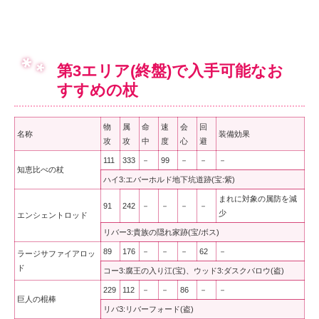
第3エリア(終盤)で入手可能なお
すすめの杖
物
属
命
速
会
回
名称
装備効果
攻
攻
中
度
心
避
111
333
－
99
－
－
－
知恵比べの杖
ハイ3:エバーホルド地下坑道跡(宝:紫)
まれに対象の属防を減
91
242
－
－
－
－
少
エンシェントロッド
リバー3:貴族の隠れ家跡(宝/ボス)
89
176
－
－
－
62
－
ラージサファイアロッ
ド
コー3:腐王の入り江(宝)、ウッド3:ダスクバロウ(盗)
229
112
－
－
86
－
－
巨人の棍棒
リバ3:リバーフォード(盗)