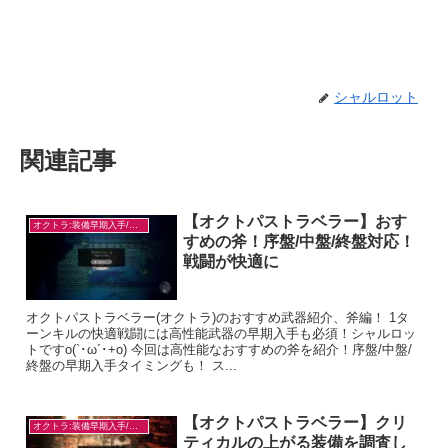
シャルロット
関連記事
【オクトパストラベラー】おす
オクトラ:装備早期入手/目的別
すめの斧！序盤/中盤/終盤対応！
戦闘が快適に
オクトパストラベラー(オクトラ)のおすすめ武器紹介、斧編！ 1タ
ーンキルの快適戦闘には高性能武器の早期入手も必須！シャルロッ
トですo(`･ω´･+o) 今回は高性能なおすすめの斧を紹介！序盤/中盤/
終盤の早期入手タイミングも！ ス...
【オクトパストラベラー】クリ
オクトラ:装備早期入手/目的別
ティカルの上がる装備を調査し