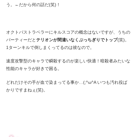
う。←だから何の話だ(笑)！
オクトパストラベラーにキルスコアの概念はないですが、うちの
パーティーだと
テリオンが間違いなくぶっちぎりでトップ
(笑)。
1ターンキルで倒しまくってるのは彼なので。
速度攻撃型のキャラで瞬殺するのが楽しい快適！暗殺者みたいな
性能のキャラが好きで困る。
どれだけその手が血で染まってる事か…(;^ω^A いつも汚れ役ば
かりですまねぇ(笑)。