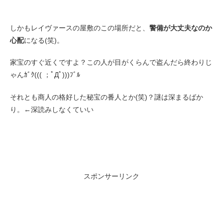
しかもレイヴァースの屋敷のこの場所だと、
警備が大丈夫なのか
心配
になる(笑)。
家宝のすぐ近くですよ？この人が目がくらんで盗んだら終わりじ
ゃんｶﾞｸ((( ；ﾟДﾟ)))ﾌﾞﾙ
それとも商人の格好した秘宝の番人とか(笑)？謎は深まるばか
り。←深読みしなくていい
スポンサーリンク