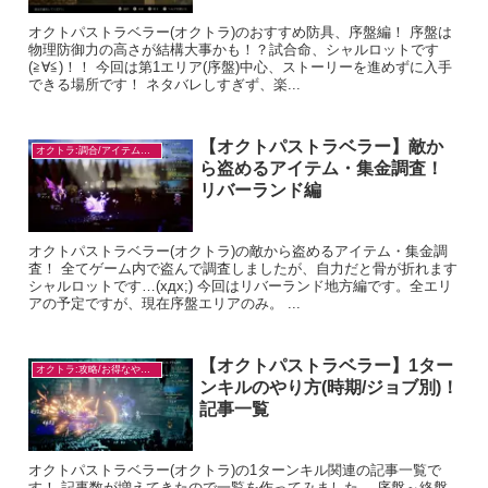
オクトパストラベラー(オクトラ)のおすすめ防具、序盤編！ 序盤は
物理防御力の高さが結構大事かも！？試合命、シャルロットです
(≧∀≦)！！ 今回は第1エリア(序盤)中心、ストーリーを進めずに入手
できる場所です！ ネタバレしすぎず、楽...
【オクトパストラベラー】敵か
オクトラ:調合/アイテム入手
ら盗めるアイテム・集金調査！
リバーランド編
オクトパストラベラー(オクトラ)の敵から盗めるアイテム・集金調
査！ 全てゲーム内で盗んで調査しましたが、自力だと骨が折れます
シャルロットです…(xдx;) 今回はリバーランド地方編です。全エリ
アの予定ですが、現在序盤エリアのみ。 ...
【オクトパストラベラー】1ター
オクトラ:攻略/お得なやり方
ンキルのやり方(時期/ジョブ別)！
記事一覧
オクトパストラベラー(オクトラ)の1ターンキル関連の記事一覧で
す！ 記事数が増えてきたので一覧を作ってみました。 序盤～終盤