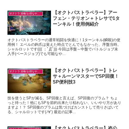
【オクトパストラベラー】アー
オクトラ:攻略/お得なやり方
フェン・テリオン＋トレサで1タ
ーンキル！使用例紹介
オクトパストラベラーの通常戦闘を快適に！1ターンキル(瞬殺)の使
用例！ エベルの鉤爪は覚えた時点でとんでもなかった、序盤当時。
シャルロットです(((( ；ﾟДﾟ))) 今回は序盤～中盤でバトルジョブ未
入手(ベースジョブ)でも可能なや...
【オクトパストラベラー】トレ
オクトラ:攻略/お得なやり方
サ＋ルーンマスターでSP回復！
SP便利技3
技を使うとSPが減る。SP回復と言えば、SP回復のプラム？ ちょ
っと待った！他にもSPを節約出来たり枯れない、いいやり方があり
ますよ！？ SP回復のプラムは気づけばカンストして売りさばいて
る、シャルロットです(ﾉ∀`) 最近の記事...
【オクトパストラベラー】盗公