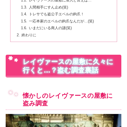
レイヴァースの屋敷に潜入と言えば…
人間相手にすん止め(笑)
トレサでも盗公子エベルの鉤爪！
一応本家のエベルの鉤爪なんだが…(笑)
いまだにいる商人の謎(笑)
終わりに
レイヴァースの屋敷に久々に
行くと…？盗む調査裏話
懐かしのレイヴァースの屋敷に
盗み調査