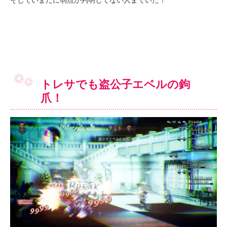
トレサでも盗公子エベルの鉤
爪！