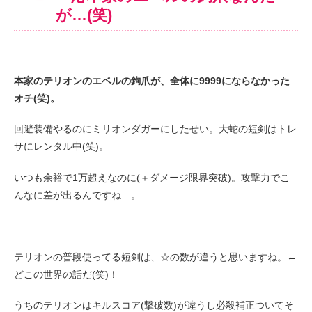
が…(笑)
本家のテリオンのエベルの鉤爪が、全体に9999にならなかった
オチ(笑)。
回避装備やるのにミリオンダガーにしたせい。大蛇の短剣はトレ
サにレンタル中(笑)。
いつも余裕で1万超えなのに(＋ダメージ限界突破)。攻撃力でこ
んなに差が出るんですね…。
テリオンの普段使ってる短剣は、☆の数が違うと思いますね。←
どこの世界の話だ(笑)！
うちのテリオンはキルスコア(撃破数)が違うし必殺補正ついてそ