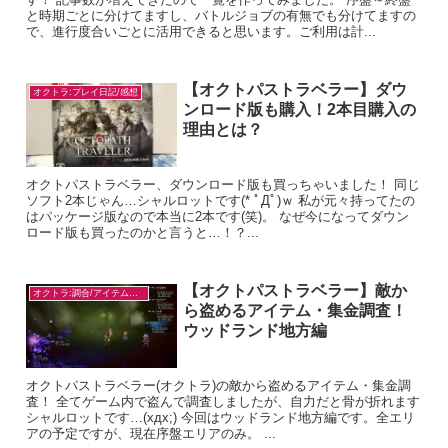
と時期ごとに分けてますし、バトルジョブの有無でも分けてますの
で、進行度合いごとに活用できると思います。ご利用は計...
【オクトパストラベラー】ダウ
オクトラ:プレイ日記/感想
ンロード版も購入！2本目購入の
理由とは？
オクトパストラベラー、ダウンロード版も買っちゃいました！ 同じ
ソフト2本じゃん…シャルロットです(* ﾟДﾟ)ｗ 私が元々持ってたの
はパッケージ版なので本当に2本です(笑)。 なぜ今になってダウン
ロード版も買ったのかと言うと…！？...
【オクトパストラベラー】敵か
オクトラ:調合/アイテム入手
ら盗めるアイテム・集金調査！
ウッドランド地方編
オクトパストラベラー(オクトラ)の敵から盗めるアイテム・集金調
査！ 全てゲーム内で盗んで調査しましたが、自力だと骨が折れます
シャルロットです…(xдx;) 今回はウッドランド地方編です。全エリ
アの予定ですが、現在序盤エリアのみ。 ...