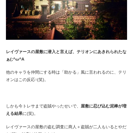
レイヴァースの屋敷に潜入と言えば、テリオンにあきれられたな
ぁ(;^ω^A
他のキャラを仲間にする時は「助かる」風に言われるのに、テリ
オンはこの反応↑(笑)。
しかも今トレサまで盗賊やったせいで、
屋敷に忍び込む泥棒が増
える結果
に(笑)。
レイヴァースの屋敷の盗む調査に商人＋盗賊が二人もいるとやだ