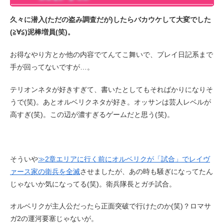
久々に潜入(ただの盗み調査だが)したらバカウケして大変でした
(≧∀≦)泥棒増員(笑)。
お得なやり方とか他の内容でてんてこ舞いで、プレイ日記系まで
手が回ってないですが…。
テリオンネタが好きすぎて、書いたとしてもそればかりになりそ
うで(笑)。あとオルベリクネタが好き。オッサンは芸人レベルが
高すぎ(笑)。この辺が濃すぎるゲームだと思う(笑)。
そういや
≫2章エリアに行く前にオルベリクが「試合」でレイヴ
ァース家の衛兵を全滅
させましたが、あの時も騒ぎになってたん
じゃないか気になってる(笑)。衛兵隊長とガチ試合。
オルベリクが主人公だったら正面突破で行けたのか(笑)？ロマサ
ガ2の運河要塞じゃないが。