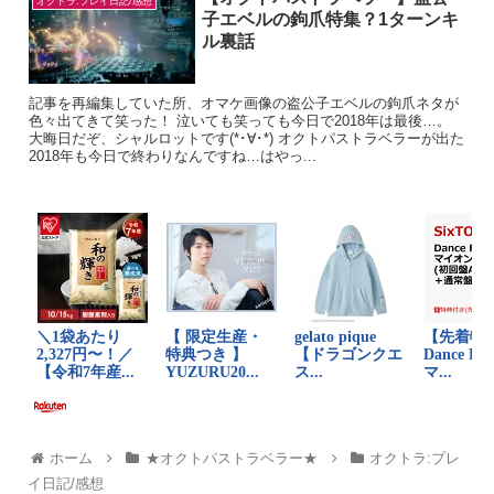
オクトラ:プレイ日記/感想
子エベルの鉤爪特集？1ターンキ
ル裏話
記事を再編集していた所、オマケ画像の盗公子エベルの鉤爪ネタが
色々出てきて笑った！ 泣いても笑っても今日で2018年は最後…。
大晦日だぞ、シャルロットです(*･∀･*) オクトパストラベラーが出た
2018年も今日で終わりなんですね…はやっ...
ホーム
★オクトパストラベラー★
オクトラ:プレ
イ日記/感想