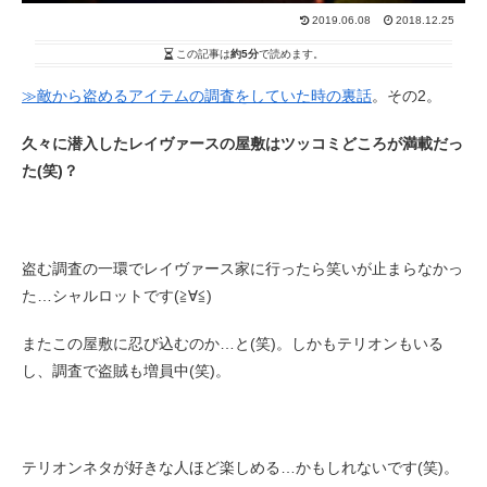
2019.06.08
2018.12.25
この記事は
約5分
で読めます。
≫敵から盗めるアイテムの調査をしていた時の裏話
。その2。
久々に潜入したレイヴァースの屋敷はツッコミどころが満載だっ
た(笑)？
盗む調査の一環でレイヴァース家に行ったら笑いが止まらなかっ
た…シャルロットです(≧∀≦)
またこの屋敷に忍び込むのか…と(笑)。しかもテリオンもいる
し、調査で盗賊も増員中(笑)。
テリオンネタが好きな人ほど楽しめる…かもしれないです(笑)。