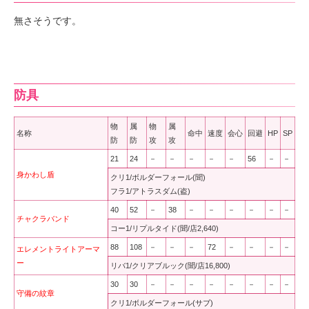
無さそうです。
防具
物
属
物
属
名称
命中
速度
会心
回避
HP
SP
防
防
攻
攻
21
24
－
－
－
－
－
56
－
－
身かわし盾
クリ1/ボルダーフォール(聞)
フラ1/アトラスダム(盗)
40
52
－
38
－
－
－
－
－
－
チャクラバンド
コー1/リプルタイド(聞/店2,640)
88
108
－
－
－
72
－
－
－
－
エレメントライトアーマ
ー
リバ1/クリアブルック(聞/店16,800)
30
30
－
－
－
－
－
－
－
－
守備の紋章
クリ1/ボルダーフォール(サブ)