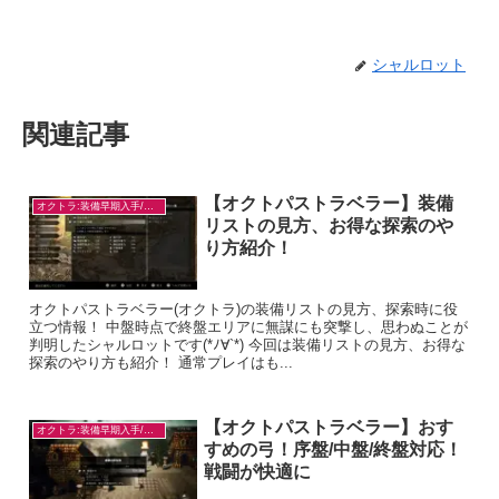
シャルロット
関連記事
【オクトパストラベラー】装備
オクトラ:装備早期入手/目的別
リストの見方、お得な探索のや
り方紹介！
オクトパストラベラー(オクトラ)の装備リストの見方、探索時に役
立つ情報！ 中盤時点で終盤エリアに無謀にも突撃し、思わぬことが
判明したシャルロットです(*ﾉ∀`*) 今回は装備リストの見方、お得な
探索のやり方も紹介！ 通常プレイはも...
【オクトパストラベラー】おす
オクトラ:装備早期入手/目的別
すめの弓！序盤/中盤/終盤対応！
戦闘が快適に