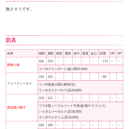
無さそうです。
防具
名称
物防
属防
物攻
属攻
命中
速度
会心
回避
HP
SP
116
133
－
－
－
－
－
－171
－
－
禁断の盾
コー3/グランポート(盗×/買53,000)
102
102
－69
フォースシールド
リバ3/貴族の隠れ家跡(宝)
ウッ3/ダスクバロウ(店28,800)
103
112
－
－
－
－
－
－
－
－
フラ2/西ノーブルコート平原(盗/連サブ:クリス)
蜃気楼の帽子
ハイ3/エバーホルド(店18,000)
サン3/マルサリム(店18,000)
183
185
－
－
－
－
－
－
－
－