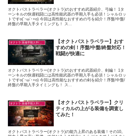
オクトパストラベラー(オクトラ)のおすすめ武器紹介、弓編！ 1タ
ーンキルの快適戦闘には高性能武器の早期入手も必須！シャルロッ
トですo(`･ω´･+o) 今回は高性能なおすすめの弓を紹介！序盤/中盤/
終盤の早期入手タイミングも！ ス...
【オクトパストラベラー】おす
オクトラ:装備早期入手/目的別
すめの剣！序盤/中盤/終盤対応！
戦闘が快適に
オクトパストラベラー(オクトラ)のおすすめ武器紹介、剣編！ 1タ
ーンキルの快適戦闘には高性能武器の早期入手も必須！シャルロッ
トですo(`･ω´･+o) 今回は高性能なおすすめの剣を紹介！序盤/中盤/
終盤の早期入手タイミングも！ ス...
【オクトパストラベラー】クリ
オクトラ:装備早期入手/目的別
ティカルの上がる装備を調査し
てみた！
オクトパストラベラー(オクトラ)の能力上昇のある装備！その10。