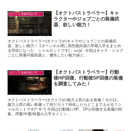
【オクトパストラベラー】キャ
オクトラ:装備早期入手/目的別
ラクターやジョブごとの装備武
器、欲しい能力！
オクトパストラベラー(オクトラ)のキャラやジョブごとの装備武
器、欲しい能力！ 1ターンキル用に高性能武器の早期入手をまとめ
る羽目になった、シャルロットです(；-ω-)aﾞ 今回はキャラ・ジョブ
ごとに装備可能武器と、優先したい能力値と...
【オクトパストラベラー】行動
オクトラ:装備早期入手/目的別
後HP回復、行動後SP回復の装備
を調査してみた！
オクトパストラベラー(オクトラ)の能力上昇のある装備！その11。
能力上昇の高い装備って何だろう？特化したらどこまで上がる？シ
ャルロットです(*･∀･*) 今回は行動後にHP、SPが回復する装備の特
集。序盤/中盤/終盤の入手タイミン...