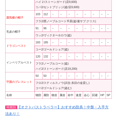
ハイ２/ストーンガード(店9,600)
リバ2/セントブリッジ(盗/店9,600)
103
112
－
－
－
－
－
－
－
－
蜃気楼の帽子
フラ2/西ノーブルコート平原(盗/連サブ:クリス)
91
96
－
－
－
－
－
－
－
－
毛皮の帽子
ウッ2/ヴィクターホロウ(盗)
183
185
－
－
－
－
－
－
－
－
ドラゴンベスト
コー2/ゴールドショア(盗)
120
132
－
－
－
－
－
－
－
－
インペリアルベスト
フラ2/ノーブルコート(盗)
ハイ2/ストーンガード(店19,200)
50
50
－
－
－
－
－
－
－
－
守護のブレスレット
フロ2/スティルスノウ(試合:糸目の金貸し)
コー2/ゴールドショア(盗む)
名称
物防
属防
物攻
属攻
命中
速度
会心
回避
HP
SP
【オクトパストラベラー】おすすめ防具！中盤・入手方
時期別
法あり！