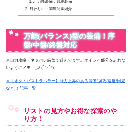
万能装備：最終装備
終わりに・関連記事紹介
万能(バランス)型の装備！序
盤/中盤/終盤対応
※自力攻略・ネタバレ厳禁で遊んでます。オイシイ部分を忘れな
いようにメモ…_〆(ﾟ▽ﾟ*)
≫【オクトパストラベラー】能力上昇のある装備(属攻/速度/回避
など)！記事一覧
リストの見方やお得な探索のや
り方！