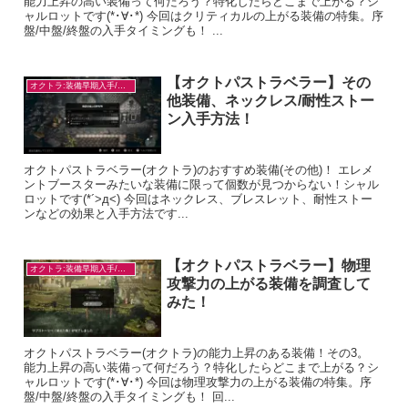
能力上昇の高い装備って何だろう？特化したらどこまで上がる？シ
ャルロットです(*･∀･*) 今回はクリティカルの上がる装備の特集。序
盤/中盤/終盤の入手タイミングも！ ...
【オクトパストラベラー】その
オクトラ:装備早期入手/目的別
他装備、ネックレス/耐性ストー
ン入手方法！
オクトパストラベラー(オクトラ)のおすすめ装備(その他)！ エレメ
ントブースターみたいな装備に限って個数が見つからない！シャル
ロットです(*´>д<) 今回はネックレス、ブレスレット、耐性ストー
ンなどの効果と入手方法です...
【オクトパストラベラー】物理
オクトラ:装備早期入手/目的別
攻撃力の上がる装備を調査して
みた！
オクトパストラベラー(オクトラ)の能力上昇のある装備！その3。
能力上昇の高い装備って何だろう？特化したらどこまで上がる？シ
ャルロットです(*･∀･*) 今回は物理攻撃力の上がる装備の特集。序
盤/中盤/終盤の入手タイミングも！ 回...