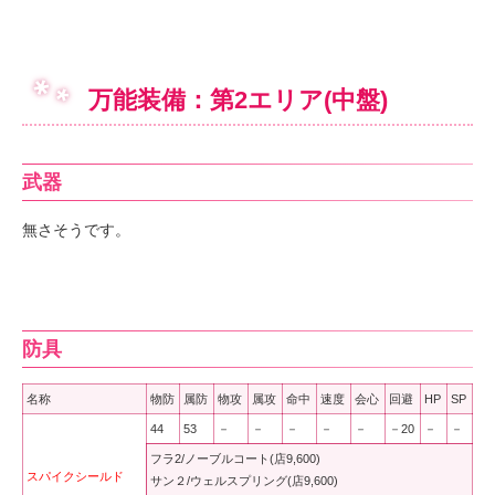
万能装備：第2エリア(中盤)
武器
無さそうです。
防具
名称
物防
属防
物攻
属攻
命中
速度
会心
回避
HP
SP
44
53
－
－
－
－
－
－20
－
－
フラ2/ノーブルコート(店9,600)
スパイクシールド
サン２/ウェルスプリング(店9,600)