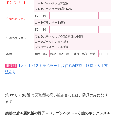
ドラゴンベスト
コー2/ゴールドショア(盗)
フロ3/ノースリーチ(店43,200)
80
80
－
－
－
－
－
－
－
－
守護のネックレス
コー3/グランポート(盗)
50
50
－
－
－
－
－
－
－
－
フロ2/スティルスノウ(試:糸目の金貸し)
守護のブレスレット
コー2/ゴールドショア(盗)
フラ3/ウィスパーミル(店)
名称
物防
属防
物攻
属攻
命中
速度
会心
回避
HP
SP
【オクトパストラベラー】おすすめ防具！終盤・入手方
時期別
法あり！
第3エリア(終盤)で万能型の高い組み合わせは、防具のみになり
ます。
禁断の盾＋蜃気楼の帽子＋ドラゴンベスト＋守護のネックレス＋