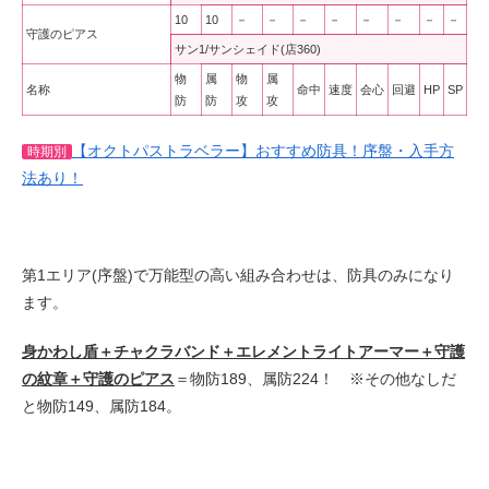
10
10
－
－
－
－
－
－
－
－
守護のピアス
サン1/サンシェイド(店360)
物
属
物
属
名称
命中
速度
会心
回避
HP
SP
防
防
攻
攻
【オクトパストラベラー】おすすめ防具！序盤・入手方
時期別
法あり！
第1エリア(序盤)で万能型の高い組み合わせは、防具のみになり
ます。
身かわし盾＋チャクラバンド＋エレメントライトアーマー＋守護
の紋章＋守護のピアス
＝物防189、属防224！ ※その他なしだ
と物防149、属防184。