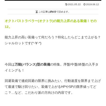
2021.05.22
2019.06.12
この記事は
約6分
で読めます。
オクトパストラベラー(オクトラ)の能力上昇のある装備！その
12。
能力上昇の高い装備って何だろう？特化したらどこまで上がる？
シャルロットです(*･∀･*)
今回は
万能(バランス)型の装備
の特集。序盤/中盤/終盤の入手タ
イミングも！
回避装備で連続回避の限界に挑みたい、行動速度を限界まで上げ
て最速で駆け回りたい、装備で上がるHPやSPの限界値ってど
こ？…など、こだわり派の方向けの内容です。