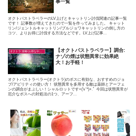
事一覧
オクトパストラベラーのLV上げとキャットリン討伐関連の記事一覧
です！ 記事数が増えてきたので一覧を作ってみました。 キャット
リン/ジェントルキャットリン/ブルジョワキャットリンの倒し方の
コツ、よりお得に討伐する方法などです。LV上げ記事...
【オクトパストラベラー】調合:
オクトラ:攻略/お得なやり方
ナゾの煙は状態異常に効果絶
大！お手軽！
オクトパストラベラー(オクトラ)のボスに有効な、おすすめのジョ
ブ/アビリティの使い方！ 状態異常を多用する敵は薬師とアーフェ
ンの調合がまぶしい！シャルロットです+('v`*)+.ﾟ 今回は状態異常が
厄介なボスへの対処法の1つ、アーフ...