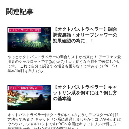
関連記事
【オクトパストラベラー】調合
オクトラ:プレイ日記/感想
調査裏話・オリーブシャワーの
効果確認の為に…！
やっとオクトパストラベラーの調合リストが出来た！ アーフェン愛
用者のシャルロットです((φ(>ω<*)！よく使うなら自分で表にしたい
です。 これで自分で調合する場合も困らなくてすみそう(*´∀｀*)！
基本1周目は自力だも...
【オクトパストラベラー】キャ
オクトラ:攻略/お得なやり方
ットリン系を倒すには？倒し方
の基本編
オクトパストラベラー(オクトラの)ネコのようなモンスターの討伐
方法ってある？ キャットリン系に遭遇しましたか！コツが分かれば
ウハウハ、シャルロットです(*´∀`)b 今回はキャットリンの倒し方・
基本編を紹介。意外なやり方が有効だった...