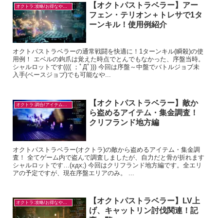
【オクトパストラベラー】アー
オクトラ:攻略/お得なやり方
フェン・テリオン＋トレサで1タ
ーンキル！使用例紹介
オクトパストラベラーの通常戦闘を快適に！1ターンキル(瞬殺)の使
用例！ エベルの鉤爪は覚えた時点でとんでもなかった、序盤当時。
シャルロットです(((( ；ﾟДﾟ))) 今回は序盤～中盤でバトルジョブ未
入手(ベースジョブ)でも可能なや...
【オクトパストラベラー】敵か
オクトラ:調合/アイテム入手
ら盗めるアイテム・集金調査！
クリフランド地方編
オクトパストラベラー(オクトラ)の敵から盗めるアイテム・集金調
査！ 全てゲーム内で盗んで調査しましたが、自力だと骨が折れます
シャルロットです…(xдx;) 今回はクリフランド地方編です。全エリ
アの予定ですが、現在序盤エリアのみ。 ...
【オクトパストラベラー】LV上
オクトラ:攻略/お得なやり方
げ、キャットリン討伐関連！記