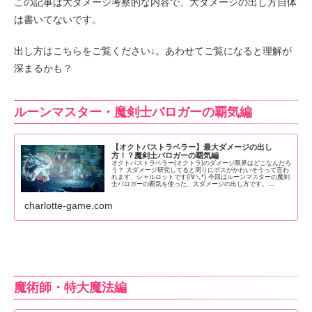
この記事は大ダメージ考察的な内容で、大ダメージの出し方自体
は書いてないです。
出し方はこちらをご覧ください↓。あわせてご覧になると理解が
深まるかも？
ルーンマスター・魔剣士バロガーの覇気編
【オクトパストラベラー】最大ダメージの出し
方！？魔剣士バロガーの覇気編
オクトパストラベラー(オクトラ)のダメージ限界はどこなんだろ
う？ 大ダメージ研究してると周りにボスがかわいそうって言わ
れます、シャルロットです(/∀＼*) 今回はルーンマスターの魔剣
士バロガーの覇気を使った、大ダメージの出し方です。...
charlotte-game.com
魔術師・特大魔法編