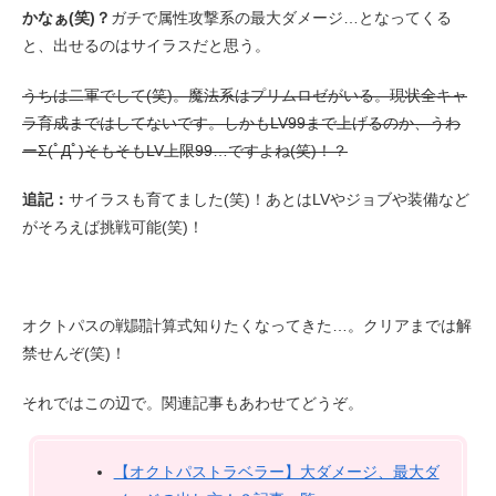
かなぁ(笑)？
ガチで属性攻撃系の最大ダメージ…となってくる
と、出せるのはサイラスだと思う。
うちは二軍でして(笑)。魔法系はプリムロゼがいる。現状全キャ
ラ育成まではしてないです。
しかもLV99まで上げるのか、うわ
ーΣ(ﾟДﾟ)そもそもLV上限99…ですよね(笑)！？
追記：
サイラスも育てました(笑)！あとはLVやジョブや装備など
がそろえば挑戦可能(笑)！
オクトパスの戦闘計算式知りたくなってきた…。クリアまでは解
禁せんぞ(笑)！
それではこの辺で。関連記事もあわせてどうぞ。
【オクトパストラベラー】大ダメージ、最大ダ