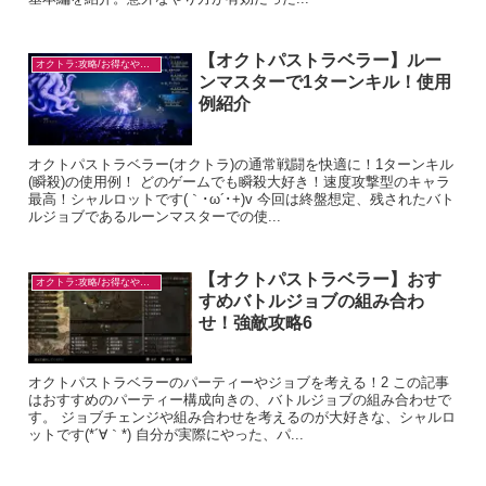
【オクトパストラベラー】ルー
オクトラ:攻略/お得なやり方
ンマスターで1ターンキル！使用
例紹介
オクトパストラベラー(オクトラ)の通常戦闘を快適に！1ターンキル
(瞬殺)の使用例！ どのゲームでも瞬殺大好き！速度攻撃型のキャラ
最高！シャルロットです(｀･ω´･+)v 今回は終盤想定、残されたバト
ルジョブであるルーンマスターでの使...
【オクトパストラベラー】おす
オクトラ:攻略/お得なやり方
すめバトルジョブの組み合わ
せ！強敵攻略6
オクトパストラベラーのパーティーやジョブを考える！2 この記事
はおすすめのパーティー構成向きの、バトルジョブの組み合わせで
す。 ジョブチェンジや組み合わせを考えるのが大好きな、シャルロ
ットです(*´∀｀*) 自分が実際にやった、パ...