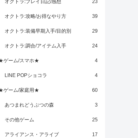
オクトラ:プレイ日記/感想
23
オクトラ:攻略/お得なやり方
39
オクトラ:装備早期入手/目的別
29
オクトラ:調合/アイテム入手
24
★ゲーム/スマホ★
4
LINE POPショコラ
4
★ゲーム/家庭用★
60
あつまれどうぶつの森
3
その他ゲーム
25
アライアンス・アライブ
17