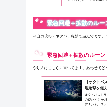
緊急回避＋拡散のルー
※自力攻略・ネタバレ厳禁で遊んでます。オイ
緊急回避＋拡散のルーン
やり方はこちらに書いてます。あわせてど
【オクトパ
理攻撃を無
オクトパストラ
の使い方！ 物
封！シャルロッ