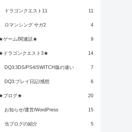
ドラゴンクエスト11
11
ロマンシング サガ2
4
★ゲーム/関連話★
9
★ドラゴンクエスト3★
14
DQ3:3DS/PS4/SWITCH版の違い
7
DQ3:プレイ日記/感想
6
★ブログ★
20
お知らせ/運営/WordPress
15
当ブログの紹介
5