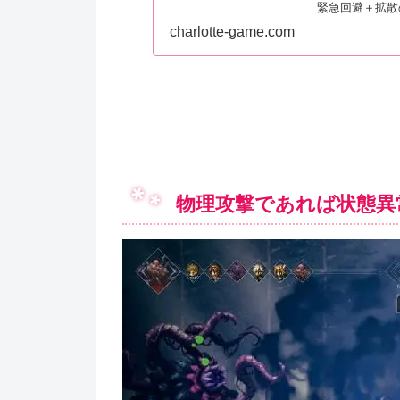
緊急回避＋拡散
charlotte-game.com
物理攻撃であれば状態異