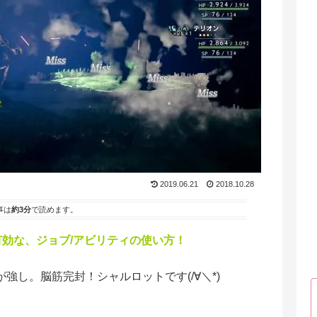
2019.06.21
2018.10.28
事は
約3分
で読めます。
有効な、ジョブ/アビリティの使い方！
し。脳筋完封！シャルロットです(/∀＼*)