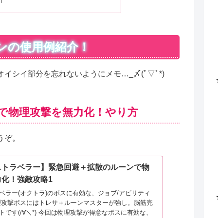
ンの使用例紹介！
シイ部分を忘れないようにメモ…_〆(ﾟ▽ﾟ*)
で物理攻撃を無力化！やり方
うぞ。
ストラベラー】緊急回避＋拡散のルーンで物
力化！強敵攻略1
ベラー(オクトラ)のボスに有効な、ジョブ/アビリティ
理攻撃ボスにはトレサ＋ルーンマスターが強し。脳筋完
トです(/∀＼*) 今回は物理攻撃が得意なボスに有効な、