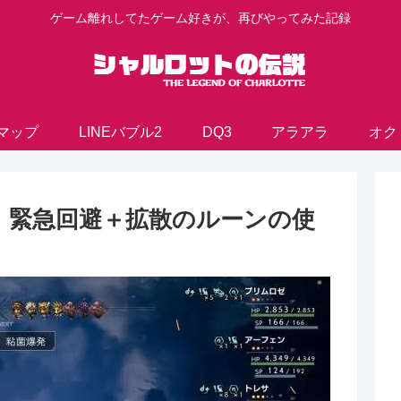
ゲーム離れしてたゲーム好きが、再びやってみた記録
マップ
LINEバブル2
DQ3
アラアラ
オク
】緊急回避＋拡散のルーンの使