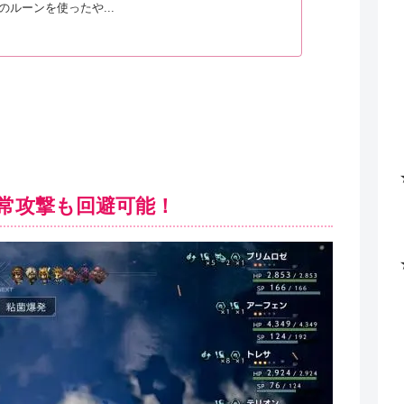
のルーンを使ったや...
常攻撃も回避可能！