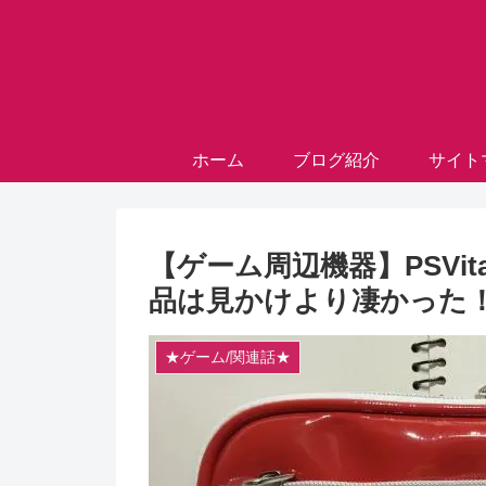
ホーム
ブログ紹介
サイト
【ゲーム周辺機器】PSVi
品は見かけより凄かった
★ゲーム/関連話★