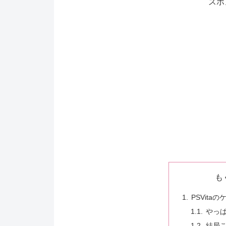
スポ
も
PSVitaの
やっ
結局