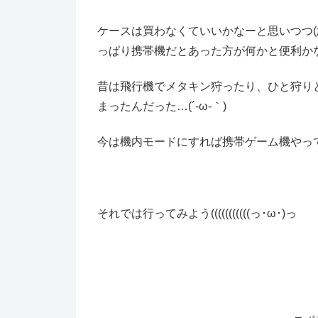
ケースは買わなくていいかなーと思いつつ(
っぱり携帯機だとあった方が何かと便利か
昔は飛行機でメタキン狩ったり、ひと狩りと
まったんだった…(´-ω-｀)
今は機内モードにすれば携帯ゲーム機やっ
それでは行ってみよう(((((((((((っ･ω･)っ