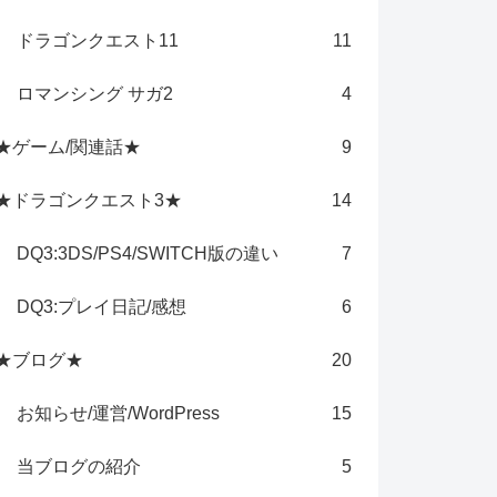
ドラゴンクエスト11
11
ロマンシング サガ2
4
★ゲーム/関連話★
9
★ドラゴンクエスト3★
14
DQ3:3DS/PS4/SWITCH版の違い
7
DQ3:プレイ日記/感想
6
★ブログ★
20
お知らせ/運営/WordPress
15
当ブログの紹介
5