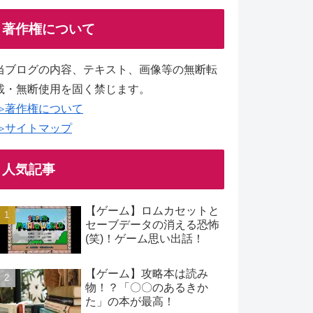
著作権について
当ブログの内容、テキスト、画像等の無断転
載・無断使用を固く禁じます。
≫著作権について
≫サイトマップ
人気記事
【ゲーム】ロムカセットと
セーブデータの消える恐怖
(笑)！ゲーム思い出話！
【ゲーム】攻略本は読み
物！？「〇〇のあるきか
た」の本が最高！