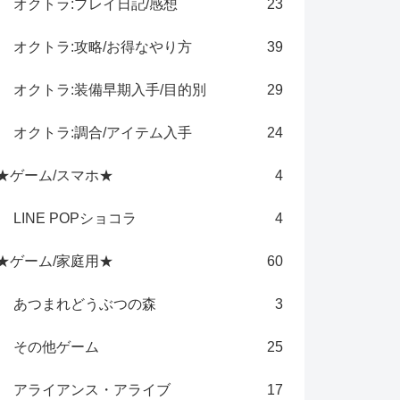
オクトラ:プレイ日記/感想
23
オクトラ:攻略/お得なやり方
39
オクトラ:装備早期入手/目的別
29
オクトラ:調合/アイテム入手
24
★ゲーム/スマホ★
4
LINE POPショコラ
4
★ゲーム/家庭用★
60
あつまれどうぶつの森
3
その他ゲーム
25
アライアンス・アライブ
17