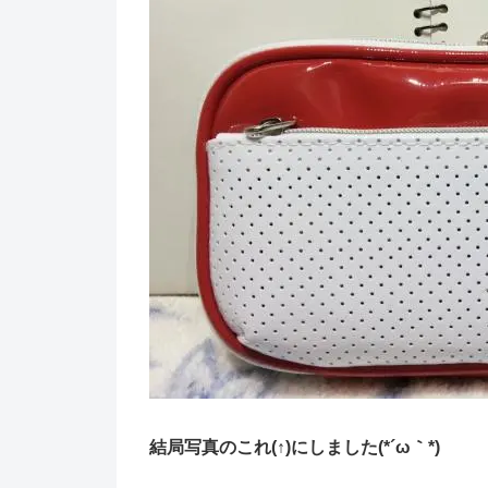
結局写真のこれ(↑)にしました(*´ω｀*)