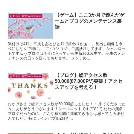
【ゲーム】ここ3か月で遊んだゲ
お知らせ/運営/WordPress
ームとブログのメンテナンス裏
話
気付けば4月、平成もあとひと月で終わりかぁ…。見出し画像も令
和にちなんで梅に。 ゴソゴソゴソ…ご無沙汰してます、シャルロッ
トです|ω･) ブログは今年に入ってから更新お休み中で、記事のメン
テナンスの日々を送っております。 メンテ終...
【ブログ】総アクセス数
お知らせ/運営/WordPress
50,000(87,000PV)突破！アクセ
スアップを考える！
おかげさまで総アクセス数が50,000超しました！！ 来てくださった
方、ありがとうございます！シャルロットです(*´∀｀*) ただの無名
ブログだったのに、こんな短期間に達成できるとは思ってもみませ
んでした。 特にラインバブル2好き...