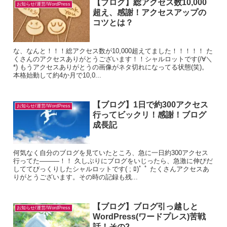
【ブログ】総アクセス数10,000
お知らせ/運営/WordPress
超え、感謝！アクセスアップの
コツとは？
な、なんと！！！総アクセス数が10,000超えてました！！！！！ た
くさんのアクセスありがとうございます！！シャルロットです(/∀＼
*) もうアクセスありがとうの画像がネタ切れになってる状態(笑)。
本格始動して約4か月で10,0...
【ブログ】1日で約300アクセス
お知らせ/運営/WordPress
行ってビックリ！感謝！ブログ
成長記
何気なく自分のブログを見ていたところ、急に一日約300アクセス
行ってた―――！！ 久しぶりにブログをいじったら、急激に伸びだ
しててびっくりしたシャルロットです( ; ﾛ)ﾟ ﾟ たくさんアクセスあ
りがとうございます。その時の記録も残...
【ブログ】ブログ引っ越しと
お知らせ/運営/WordPress
WordPress(ワードプレス)苦戦
話！その2