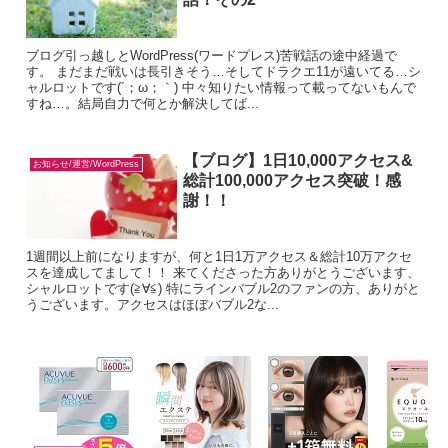
ブログ引っ越しとWordPress(ワードプレス)苦戦話の途中経過で
す。 まだまだ戦いは長引きそう…そしてドラクエ11が遠いてる…シ
ャルロットです(´；ω；｀) 中々知りたい情報って載ってないもんで
すね…。結局自力で何とか解決してば...
【ブログ】1日10,000アクセス&
お知らせ/運営/WordPress
総計100,000アクセス突破！感
謝！！
1週間以上前になりますが、何と1日1万アクセス＆総計10万アクセ
スを達成してまして！！ 来てくださった方ありがとうございます、
シャルロットです(≧∀≦) 特にラインバブル2のファンの方、ありがと
うございます。アクセスはほぼバブル2な...