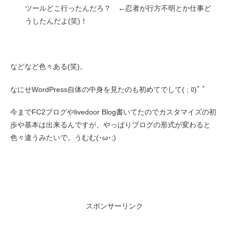
ツールどこ行ったんだろ？ ←忍者が行方不明とか仕事ど
うしたんだよ(笑)！
などなど色々ある(笑)。
なにせWordPress自体の中身を見たのも初めてでして( ; ﾛ)ﾟ ﾟ
今までFC2ブログやlivedoor Blog書いてたのでカスタマイズの初
歩や基本は出来るんですが、やっぱりブログの形式が変わると
色々違うみたいで。うむむ(･ω･;)
スポンサーリンク