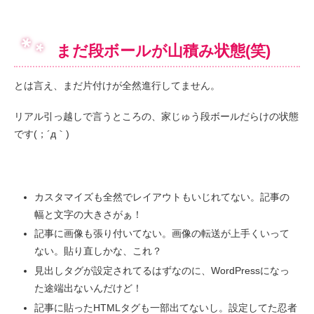
まだ段ボールが山積み状態(笑)
とは言え、まだ片付けが全然進行してません。
リアル引っ越しで言うところの、家じゅう段ボールだらけの状態
です(；´д｀)ゞ
カスタマイズも全然でレイアウトもいじれてない。記事の
幅と文字の大きさがぁ！
記事に画像も張り付いてない。画像の転送が上手くいって
ない。貼り直しかな、これ？
見出しタグが設定されてるはずなのに、WordPressになっ
た途端出ないんだけど！
記事に貼ったHTMLタグも一部出てないし。設定してた忍者