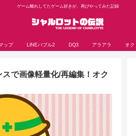
ゲーム離れしてたゲーム好きが、再びやってみた記録
マップ
LINEバブル2
DQ3
アラアラ
オク
スで画像軽量化/再編集！オク