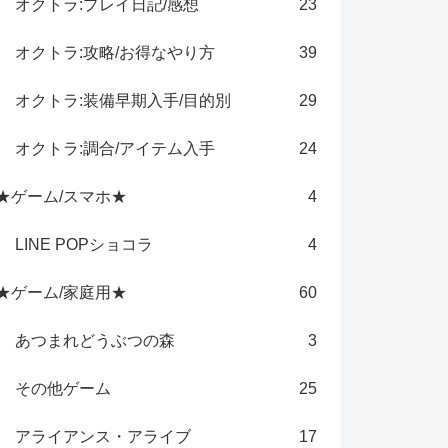
オクトラ:プレイ日記/感想
23
オクトラ:攻略/お得なやり方
39
オクトラ:装備早期入手/目的別
29
オクトラ:調合/アイテム入手
24
★ゲーム/スマホ★
4
LINE POPショコラ
4
★ゲーム/家庭用★
60
あつまれどうぶつの森
3
その他ゲーム
25
アライアンス・アライブ
17