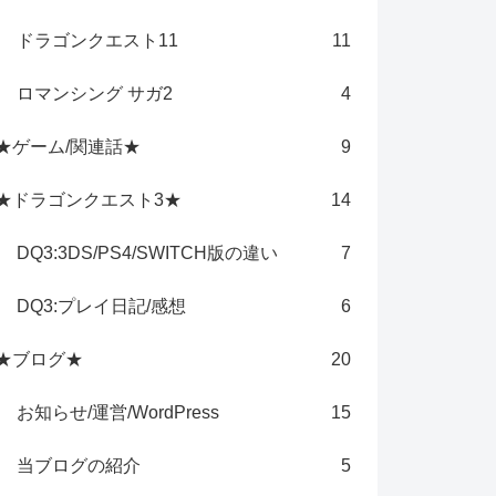
ドラゴンクエスト11
11
ロマンシング サガ2
4
★ゲーム/関連話★
9
★ドラゴンクエスト3★
14
DQ3:3DS/PS4/SWITCH版の違い
7
DQ3:プレイ日記/感想
6
★ブログ★
20
お知らせ/運営/WordPress
15
当ブログの紹介
5