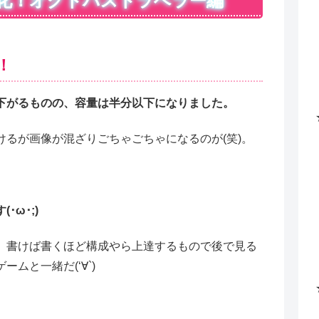
化！オクトパストラベラー編
！
下がるものの、容量は半分以下になりました。
るが画像が混ざりごちゃごちゃになるのが(笑)。
ω･;)
、書けば書くほど構成やら上達するもので後で見る
ムと一緒だ(‘∀`)