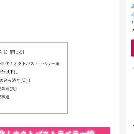
くじ
軽量化！オクトパストラベラー編
半分以下に！
め込み過ぎ(笑)！
事達(笑)
記事達