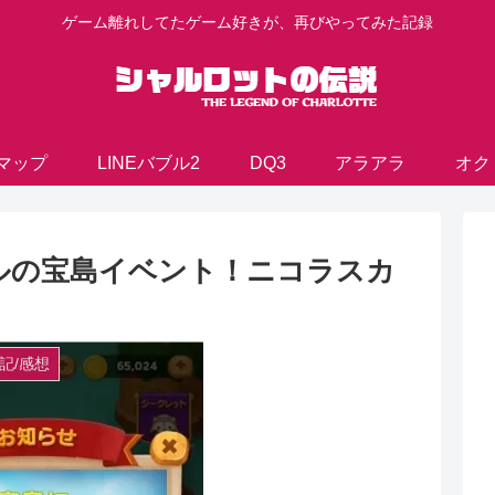
ゲーム離れしてたゲーム好きが、再びやってみた記録
マップ
LINEバブル2
DQ3
アラアラ
オク
カルの宝島イベント！ニコラスカ
記/感想