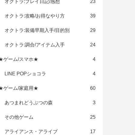
オクトラ:プレイ日記/感想
23
オクトラ:攻略/お得なやり方
39
オクトラ:装備早期入手/目的別
29
オクトラ:調合/アイテム入手
24
★ゲーム/スマホ★
4
LINE POPショコラ
4
★ゲーム/家庭用★
60
あつまれどうぶつの森
3
その他ゲーム
25
アライアンス・アライブ
17