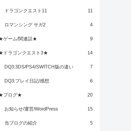
ドラゴンクエスト11
11
ロマンシング サガ2
4
★ゲーム/関連話★
9
★ドラゴンクエスト3★
14
DQ3:3DS/PS4/SWITCH版の違い
7
DQ3:プレイ日記/感想
6
★ブログ★
20
お知らせ/運営/WordPress
15
当ブログの紹介
5