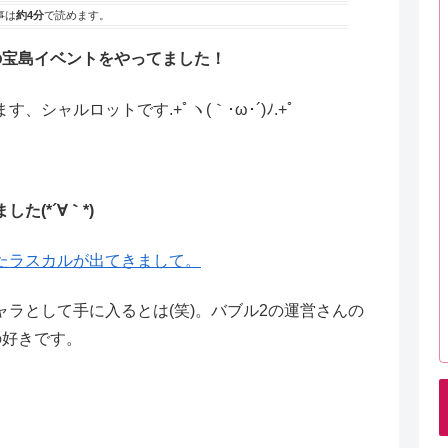
事は
約4分
で読めます。
の宝島イベントをやってました！
ャルロットです.+ﾟヽ(｀･ω･´)ﾉ.+ﾟ
(*´∀｀*)
たラスカルが出てきまして。
ラとして手に入るとは(笑)。バブル2の運営さんの
うの好きです。