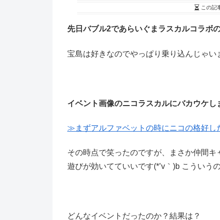
この記
先日バブル2であらいぐまラスカルコラボ
宝島は好きなのでやっぱり乗り込んじゃいます、シ
イベント画像のニコラスカルにバカウケしました
≫まずアルファベットの時にニコの格好し
その時点で笑ったのですが、まさか仲間キャ
遊びが効いてていいです(*’v｀)b こうい
どんなイベントだったのか？結果は？