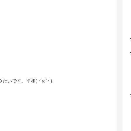
です。平和( ･´ω`･ )