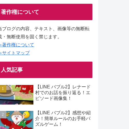
著作権について
当ブログの内容、テキスト、画像等の無断転
載・無断使用を固く禁じます。
≫著作権について
≫サイトマップ
人気記事
【LINE バブル2】レナード
村でのお話を振り返る！エ
ピソード画像集！
【LINE バブル2】感想や紹
介！簡単ルールのお手軽パ
ズルゲーム！