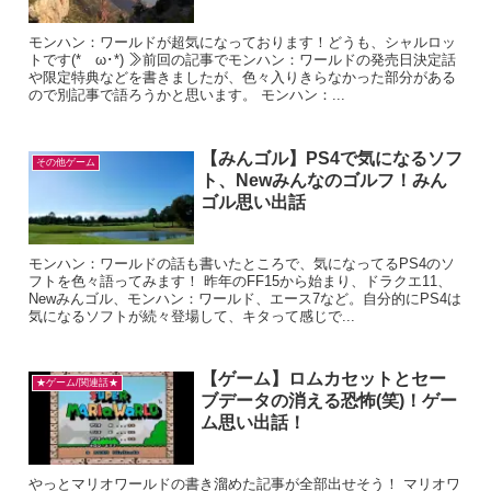
モンハン：ワールドが超気になっております！どうも、シャルロッ
トです(*ゝω･*) ≫前回の記事でモンハン：ワールドの発売日決定話
や限定特典などを書きましたが、色々入りきらなかった部分がある
ので別記事で語ろうかと思います。 モンハン：...
【みんゴル】PS4で気になるソフ
その他ゲーム
ト、Newみんなのゴルフ！みん
ゴル思い出話
モンハン：ワールドの話も書いたところで、気になってるPS4のソ
フトを色々語ってみます！ 昨年のFF15から始まり、ドラクエ11、
Newみんゴル、モンハン：ワールド、エース7など。自分的にPS4は
気になるソフトが続々登場して、キタって感じで...
【ゲーム】ロムカセットとセー
★ゲーム/関連話★
ブデータの消える恐怖(笑)！ゲー
ム思い出話！
やっとマリオワールドの書き溜めた記事が全部出せそう！ マリオワ