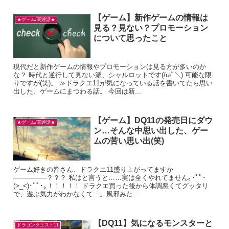
【ゲーム】新作ゲームの情報は
★ゲーム/関連話★
見る？見ない？プロモーション
について思ったこと
現代だと新作ゲームの情報やプロモーションは見る方が多いのか
な？ 時代と逆行して見ない派、シャルロットです(/ωﾟ＼) 可能な限
りですが(笑)。 ≫ドラクエ11が気になっている話を書いてたら思い
出した、ゲームにまつわる話。 今回は新...
【ゲーム】DQ11の発売日にダウ
★ゲーム/関連話★
ン…そんな中思い出した、ゲー
ムの苦い思い出(笑)
ゲーム好きの皆さん、ドラクエ11盛り上がってますか
―――――？？？ 私はと言うと……実は全くやれてません｡･ﾟﾟ･
(>_<)･ﾟﾟ･｡！！！！！ ドラクエ買った後から体調悪くてグッタリ
で、遊ぶ気力がわかなくて…。風邪みた...
【DQ11】気になるモンスターと
ドラゴンクエスト11