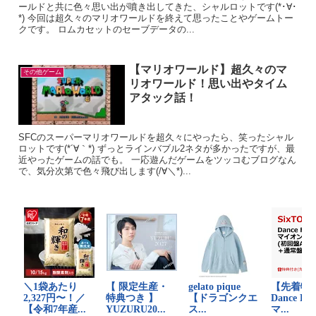
ールドと共に色々思い出が噴き出してきた、シャルロットです(*･∀･
*) 今回は超久々のマリオワールドを終えて思ったことやゲームトー
クです。 ロムカセットのセーブデータの...
【マリオワールド】超久々のマ
その他ゲーム
リオワールド！思い出やタイム
アタック話！
SFCのスーパーマリオワールドを超久々にやったら、笑ったシャル
ロットです(*´∀｀*) ずっとラインバブル2ネタが多かったですが、最
近やったゲームの話でも。 一応遊んだゲームをツッコむブログなん
で、気分次第で色々飛び出します(/∀＼*)...