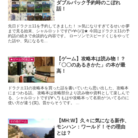
ダブルパック予約時のこぼれ
話！
先日ドラクエ11を予約してきました！ ≫気になりすぎてるせいか夢
まで見る始末、シャルロットです(*>∀<)ﾉ))★ 今回はドラクエ11の予
約話の続きで余談的な内容です。 ローソンでスピードくじをやって
た話や、気になるモ...
【ゲーム】攻略本は読み物！？
★ゲーム/関連話★
「〇〇のあるきかた」の本が最
高！
ドラクエ11の攻略本を買った話を書いていたら思い出した、攻略本
にまつわる話。 攻略本は攻略部分より読み物や資料として楽しんで
る、シャルロットです(/∀＼*) もはや攻略本って名前がついてるのに
使い方が違う(笑)。昔からそうです。 ...
【MH:W】久々に気になる新作、
その他ゲーム
モンハン：ワールド！その理由
とは？