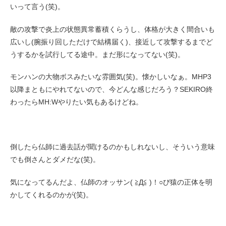
いって言う(笑)。
敵の攻撃で炎上の状態異常蓄積くらうし、体格が大きく間合いも
広いし(腕振り回しただけで結構届く)、接近して攻撃するまでど
うするかを試行してる途中。まだ形になってない(笑)。
モンハンの大物ボスみたいな雰囲気(笑)。懐かしいなぁ。MHP3
以降まともにやれてないので、今どんな感じだろう？SEKIRO終
わったらMH:Wやりたい気もあるけどね。
倒したら仏師に過去話が聞けるのかもしれないし、そういう意味
でも倒さんとダメだな(笑)。
気になってるんだよ、仏師のオッサン( ≧Д≦ )！○び猿の正体を明
かしてくれるのかが(笑)。