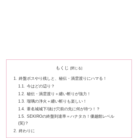
もくじ
終盤ボスやり残しと、秘伝・渦雲渡りにハマる！
今はどの辺り？
秘伝・渦雲渡り＋纏い斬りが強力！
瑠璃の浄火＋纏い斬りも楽しい！
葦名城城下/抜け穴前の先に何が待つ！？
SEKIROの終盤到達率＝ハナタカ！優越館レベル
(笑)？
終わりに