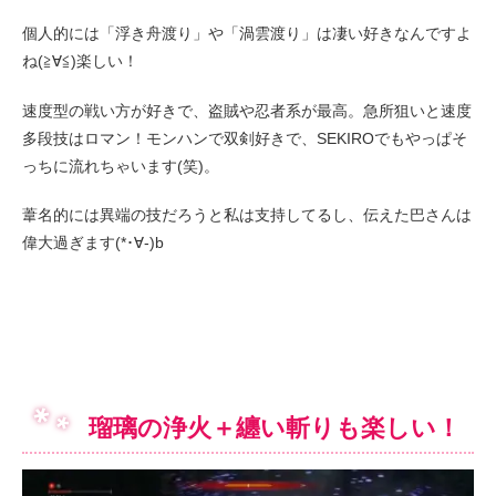
個人的には「浮き舟渡り」や「渦雲渡り」は凄い好きなんですよ
ね(≧∀≦)楽しい！
速度型の戦い方が好きで、盗賊や忍者系が最高。急所狙いと速度
多段技はロマン！モンハンで双剣好きで、SEKIROでもやっぱそ
っちに流れちゃいます(笑)。
葦名的には異端の技だろうと私は支持してるし、伝えた巴さんは
偉大過ぎます(*･∀-)b
瑠璃の浄火＋纏い斬りも楽しい！