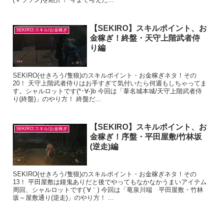
【SEKIRO】スキルポイント、お
SEKIRO:スキル/お金稼ぎ
金稼ぎ！終盤・天守上階武者侍
り編
SEKIRO(せきろう/隻狼)のスキルポイント・お金稼ぎネタ！その
20！ 天守上階武者侍りはお手すぎて気付いたら何週もしちゃってま
す。シャルロットです(*･∀-)b 今回は「葦名城本城/天守上階武者侍
り(終盤)」のやり方！ 終盤だ...
【SEKIRO】スキルポイント、お
SEKIRO:スキル/お金稼ぎ
金稼ぎ！序盤・平田屋敷/竹林坂
(逆走)編
SEKIRO(せきろう/隻狼)のスキルポイント・お金稼ぎネタ！その
13！ 平田屋敷は鐘鬼ありだと後でやってもなかなかうまいアイテム
周回、シャルロットです(´∀｀) 今回は「竜泉川端 平田屋敷・竹林
坂～屋敷通り(逆走)」のやり方！ ...