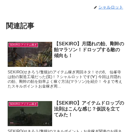
シャルロット
関連記事
【SEKIRO】月隠れの飴、剛幹の
SEKIRO:アイテム稼ぎ
飴マラソン！ドロップする敵の
傾向も！
SEKIRO(せきろう/隻狼)のアイテム稼ぎ周回ネタ！その8。 仙峯寺
は飴の製造工場だった(笑)！？シャルロットです('∀`) 今回は月隠れ
の飴、剛幹の飴を効率よく稼ぐ方法(マラソン)を紹介！ 今まで考え
たスキルポイントお金稼ぎ周...
【SEKIRO】アイテムドロップの
SEKIRO:アイテム稼ぎ
法則はこんな感じ？仮説を立て
てみた！
SEKIRO(せきろう/隻狼)のスキルポイント・お金稼ぎ関連のお得ネ