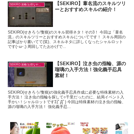
【SEKIRO】葦名流のスキルツリ
SEKIRO:攻略/お得なやり方
ーとおすすめスキルの紹介！
SEKIRO(せきろう/隻狼)のスキル習得ネタ！その3！ 今回は「葦名
流」のスキルツリーとおすすめスキルについてです！ スキル周回の
記事ばかり書いてて(笑)、スキルネタに詳しくなったシャルロット
です(･ω･;) 周回してたおかげで...
【SEKIRO】泣き虫の指輪、源の
SEKIRO:攻略/お得なやり方
瑠璃の入手方法！強化義手忍具
素材！
SEKIRO(せきろう/隻狼)の強化義手忍具作成に必要な特殊素材の入
手方法！ 泣き虫の指輪を探して○千里だったのに、結局イベント入
手かい！シャルロットですΣ(ﾟДﾟ) 今回は特殊素材の泣き虫の指輪、
源の瑠璃の入手方法！ 強化義手忍...