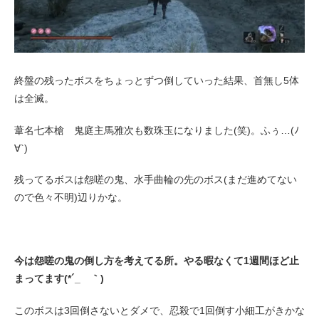
終盤の残ったボスをちょっとずつ倒していった結果、首無し5体
は全滅。
葦名七本槍 鬼庭主馬雅次も数珠玉になりました(笑)。ふぅ…(ﾉ
∀`)
残ってるボスは怨嗟の鬼、水手曲輪の先のボス(まだ進めてない
ので色々不明)辺りかな。
今は怨嗟の鬼の倒し方を考えてる所。やる暇なくて1週間ほど止
まってます(*´_ゝ｀)
このボスは3回倒さないとダメで、忍殺で1回倒す小細工がきかな