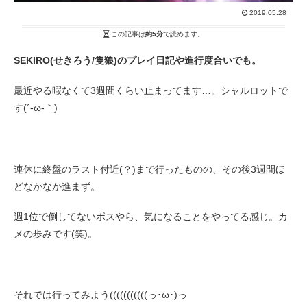
2019.05.28
この記事は
約5分
で読めます。
SEKIRO(せきろう/隻狼)のプレイ日記や進行度合いでも。
最近やる暇なくて3週間くらい止まってます…。シャルロットで
す(´-ω-｀)
連休に終盤のラスト付近(？)まで行ったものの、その後3週間ほ
どなかなか進まず。
週1位で倒してないボスやら、気になることをやってる感じ。カ
メの歩みです(笑)。
それでは行ってみよう(((((((((((っ･ω･)っ