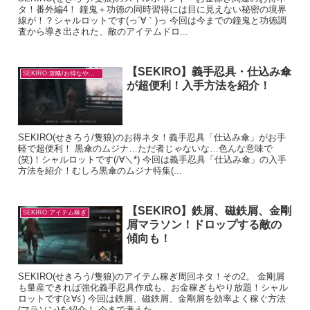
タ！番外編4！ 鐘鬼＋功徳の同時習得には目に見えない秘密の境界
線が！？シャルロットです(っ´∀｀)っ 今回は今までの鐘鬼と功徳調
査から導き出された、敵のアイテムドロ...
【SEKIRO】義手忍具・仕込み傘
SEKIRO:攻略/お得なやり方
が超便利！入手方法を紹介！
SEKIRO(せきろう/隻狼)のお得ネタ！義手忍具「仕込み傘」がお手
軽で超便利！ 黒傘のムジナ…ただ者じゃないな…色んな意味で
(笑)！シャルロットです(/∀＼*) 今回は義手忍具「仕込み傘」の入手
方法を紹介！むしろ黒傘のムジナ特集(...
【SEKIRO】鉄屑、磁鉄屑、金剛
SEKIRO:アイテム稼ぎ
屑マラソン！ドロップする敵の
傾向も！
SEKIRO(せきろう/隻狼)のアイテム稼ぎ周回ネタ！その2。 金剛屑
も量産できれば強化義手忍具作成も、お金稼ぎもやり放題！シャル
ロットです(≧∀≦) 今回は鉄屑、磁鉄屑、金剛屑を効率よく稼ぐ方法
(マラソン)を紹介！ 今まで考えた...