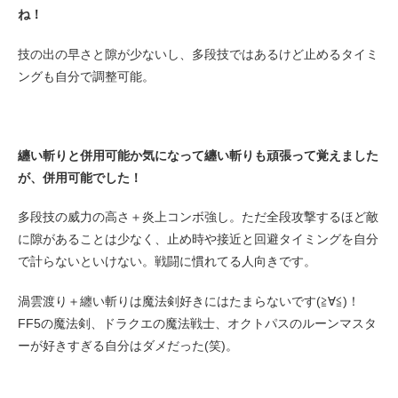
ね！
技の出の早さと隙が少ないし、多段技ではあるけど止めるタイミ
ングも自分で調整可能。
纏い斬りと併用可能か気になって纏い斬りも頑張って覚えました
が、併用可能でした！
多段技の威力の高さ＋炎上コンボ強し。ただ全段攻撃するほど敵
に隙があることは少なく、止め時や接近と回避タイミングを自分
で計らないといけない。戦闘に慣れてる人向きです。
渦雲渡り＋纏い斬りは魔法剣好きにはたまらないです(≧∀≦)！
FF5の魔法剣、ドラクエの魔法戦士、オクトパスのルーンマスタ
ーが好きすぎる自分はダメだった(笑)。