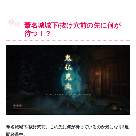
葦名城城下/抜け穴前の先に何が
待つ！？
葦名城城下/抜け穴前、この先に何が待っているのか気になり3週
間経過中。