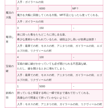
入手：ガイラールの街
2
6000
MP？
魔法の
魔力を大幅に回復してくれる大瓶。MP不足になったら使ってくれる。
大瓶
入手：ガイラールの街
3
150
－
体に回った毒をたちどころに消し去る薬。
毒消し
希少な素材から作られているため、値段は少し高いが効果は抜群！
草
入手：最果ての村、モネスの村、アニタリの街、ガイラールの街、エゴ
ルブの街、リクヴィールの村
4
100
－
宝箱の鍵に鍵がかかっていても必ず開けられる不思議な鍵。
宝箱の
ただし、鍵を開けるときに壊れてしまう。
鍵
入手：最果ての村、モネスの村、アニタリの街、ガイラールの街、エゴ
ルブの街、リクヴィールの村
1
5000
－
妖精の
持っていると帰還する時に一瞬で街まで連れて行ってくれる。
羽
高価なので間違えて持っていかないように！
入手：モネスの村、アニタリの街、ガイラールの街、リクヴィールの村