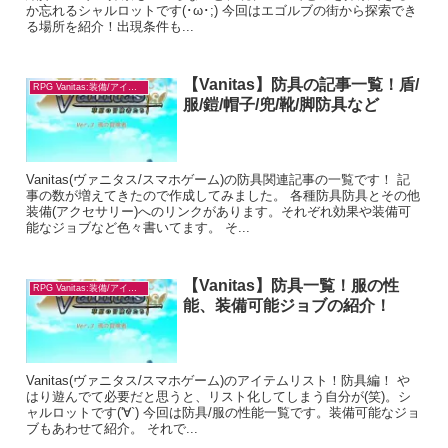
か忘れるシャルロットです(･ω･;) 今回はエゴルブの街から探索でき
る場所を紹介！出現条件も...
【Vanitas】防具の記事一覧！盾/
RPG Vanitas:装備/アイテム
服/鎧/帽子/兜/靴/脚防具など
Vanitas(ヴァニタス/スマホゲーム)の防具関連記事の一覧です！ 記
事の数が増えてきたので作成してみました。 各種防具防具とその他
装備(アクセサリー)へのリンクがあります。それぞれ効果や装備可
能なジョブなど色々書いてます。 そ...
【Vanitas】防具一覧！服の性
RPG Vanitas:装備/アイテム
能、装備可能ジョブの紹介！
Vanitas(ヴァニタス/スマホゲーム)のアイテムリスト！防具編！ や
はり遊んでて必要だと思うと、リスト化してしまう自分が(笑)。シ
ャルロットです('∀`) 今回は防具/服の性能一覧です。装備可能なジョ
ブもあわせて紹介。 それで...