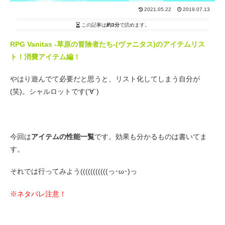
2021.05.22
2019.07.13
この記事は
約3分
で読めます。
RPG Vanitas -草原の冒険者たち-(ヴァニタス)の
アイテムリス
ト！消費アイテム編！
やはり遊んでて必要だと思うと、リスト化してしまう自分が
(笑)。シャルロットです(‘∀`)
今回は
アイテムの性能一覧
です。効果も分かるものは書いてま
す。
それでは行ってみよう(((((((((((っ･ω･)っ
※ネタバレ注意！