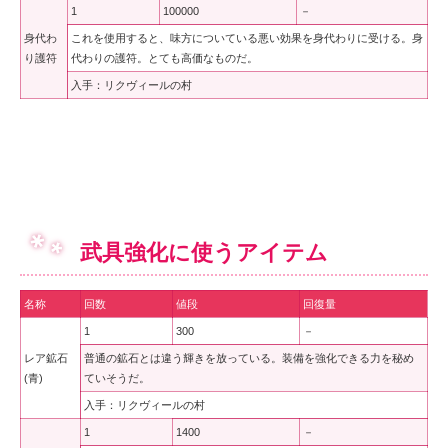
1
100000
－
身代わ
これを使用すると、味方についている悪い効果を身代わりに受ける。身
り護符
代わりの護符。とても高価なものだ。
入手：リクヴィールの村
武具強化に使うアイテム
名称
回数
値段
回復量
1
300
－
レア鉱石
普通の鉱石とは違う輝きを放っている。装備を強化できる力を秘め
(青)
ていそうだ。
入手：リクヴィールの村
1
1400
－