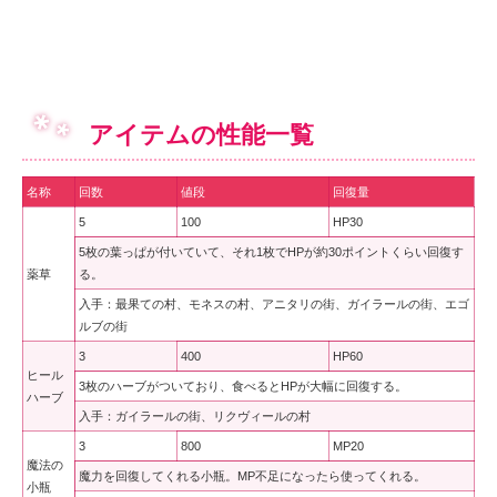
アイテムの性能一覧
名称
回数
値段
回復量
5
100
HP30
5枚の葉っぱが付いていて、それ1枚でHPが約30ポイントくらい回復す
薬草
る。
入手：最果ての村、モネスの村、アニタリの街、ガイラールの街、エゴ
ルブの街
3
400
HP60
ヒール
3枚のハーブがついており、食べるとHPが大幅に回復する。
ハーブ
入手：ガイラールの街、リクヴィールの村
3
800
MP20
魔法の
魔力を回復してくれる小瓶。MP不足になったら使ってくれる。
小瓶