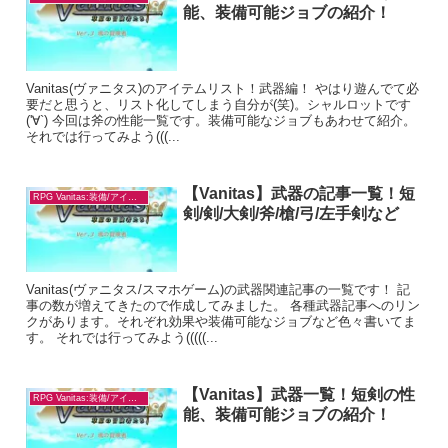
能、装備可能ジョブの紹介！
Vanitas(ヴァニタス)のアイテムリスト！武器編！ やはり遊んでて必
要だと思うと、リスト化してしまう自分が(笑)。シャルロットです
('∀`) 今回は斧の性能一覧です。装備可能なジョブもあわせて紹介。
それでは行ってみよう(((...
【Vanitas】武器の記事一覧！短
RPG Vanitas:装備/アイテム
剣/剣/大剣/斧/槍/弓/左手剣など
Vanitas(ヴァニタス/スマホゲーム)の武器関連記事の一覧です！ 記
事の数が増えてきたので作成してみました。 各種武器記事へのリン
クがあります。それぞれ効果や装備可能なジョブなど色々書いてま
す。 それでは行ってみよう(((((...
【Vanitas】武器一覧！短剣の性
RPG Vanitas:装備/アイテム
能、装備可能ジョブの紹介！