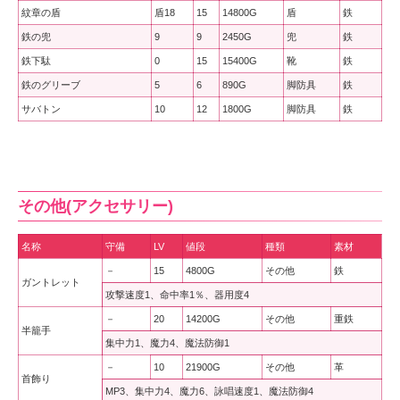
紋章の盾
盾18
15
14800G
盾
鉄
鉄の兜
9
9
2450G
兜
鉄
鉄下駄
0
15
15400G
靴
鉄
鉄のグリーブ
5
6
890G
脚防具
鉄
サバトン
10
12
1800G
脚防具
鉄
その他(アクセサリー)
名称
守備
LV
値段
種類
素材
－
15
4800G
その他
鉄
ガントレット
攻撃速度1、命中率1％、器用度4
－
20
14200G
その他
重鉄
半籠手
集中力1、魔力4、魔法防御1
－
10
21900G
その他
革
首飾り
MP3、集中力4、魔力6、詠唱速度1、魔法防御4