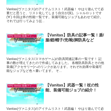
Vanitas(ヴァニタス)のアイテムリスト！武器編！ やはり遊んでて必
要だと思うと、リスト化してしまう自分が(笑)。シャルロットです
('∀`) 今回は斧の性能一覧です。装備可能なジョブもあわせて紹介。
それでは行ってみよう(((...
【Vanitas】防具の記事一覧！盾/
RPG Vanitas:装備/アイテム
服/鎧/帽子/兜/靴/脚防具など
Vanitas(ヴァニタス/スマホゲーム)の防具関連記事の一覧です！ 記
事の数が増えてきたので作成してみました。 各種防具防具とその他
装備(アクセサリー)へのリンクがあります。それぞれ効果や装備可
能なジョブなど色々書いてます。 そ...
【Vanitas】武器一覧！杖の性
RPG Vanitas:装備/アイテム
能、装備可能ジョブの紹介！
Vanitas(ヴァニタス)のアイテムリスト！武器編！ やはり遊んでて必