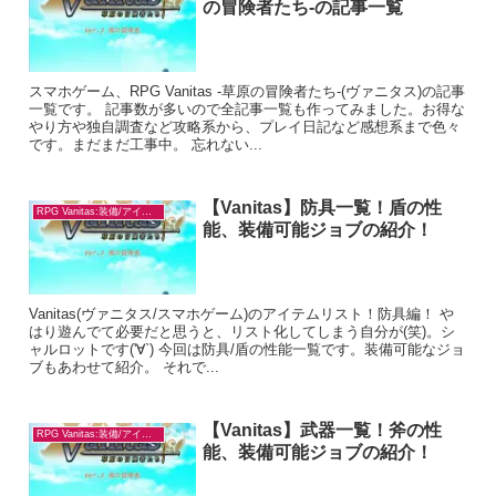
の冒険者たち-の記事一覧
スマホゲーム、RPG Vanitas -草原の冒険者たち-(ヴァニタス)の記事
一覧です。 記事数が多いので全記事一覧も作ってみました。お得な
やり方や独自調査など攻略系から、プレイ日記など感想系まで色々
です。まだまだ工事中。 忘れない...
【Vanitas】防具一覧！盾の性
RPG Vanitas:装備/アイテム
能、装備可能ジョブの紹介！
Vanitas(ヴァニタス/スマホゲーム)のアイテムリスト！防具編！ や
はり遊んでて必要だと思うと、リスト化してしまう自分が(笑)。シ
ャルロットです('∀`) 今回は防具/盾の性能一覧です。装備可能なジョ
ブもあわせて紹介。 それで...
【Vanitas】武器一覧！斧の性
RPG Vanitas:装備/アイテム
能、装備可能ジョブの紹介！