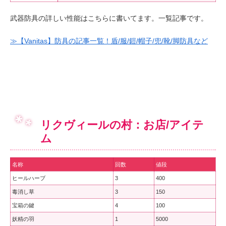
武器防具の詳しい性能はこちらに書いてます。一覧記事です。
≫【Vanitas】防具の記事一覧！盾/服/鎧/帽子/兜/靴/脚防具など
リクヴィールの村：お店/アイテ
ム
名称
回数
値段
ヒールハーブ
3
400
毒消し草
3
150
宝箱の鍵
4
100
妖精の羽
1
5000