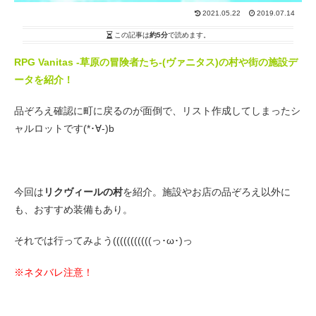
2021.05.22
2019.07.14
この記事は
約5分
で読めます。
RPG Vanitas -草原の冒険者たち-(ヴァニタス)の
村や街の施設デ
ータを紹介！
品ぞろえ確認に町に戻るのが面倒で、リスト作成してしまったシ
ャルロットです(*･∀-)b
今回は
リクヴィールの村
を紹介。施設やお店の品ぞろえ以外に
も、おすすめ装備もあり。
それでは行ってみよう(((((((((((っ･ω･)っ
※ネタバレ注意！