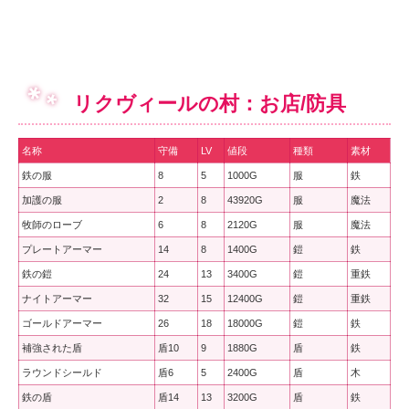
リクヴィールの村：お店/防具
名称
守備
LV
値段
種類
素材
鉄の服
8
5
1000G
服
鉄
加護の服
2
8
43920G
服
魔法
牧師のローブ
6
8
2120G
服
魔法
プレートアーマー
14
8
1400G
鎧
鉄
鉄の鎧
24
13
3400G
鎧
重鉄
ナイトアーマー
32
15
12400G
鎧
重鉄
ゴールドアーマー
26
18
18000G
鎧
鉄
補強された盾
盾10
9
1880G
盾
鉄
ラウンドシールド
盾6
5
2400G
盾
木
鉄の盾
盾14
13
3200G
盾
鉄