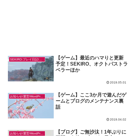
【ゲーム】最近のハマりと更新
SEKIRO:プレイ日記/感想
予定！SEKIRO、オクトパストラ
ベラーほか
2019.05.01
【ゲーム】ここ3か月で遊んだゲ
お知らせ/運営/WordPress
ームとブログのメンテナンス裏
話
2019.04.02
【ブログ】ご無沙汰！1年ぶりに
お知らせ/運営/WordPress