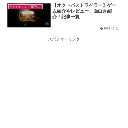
【オクトパストラベラー】ゲー
オクトラ:プレイ日記/感想
ム紹介やレビュー、面白さ紹
介！記事一覧
2018.10.11
スポンサーリンク