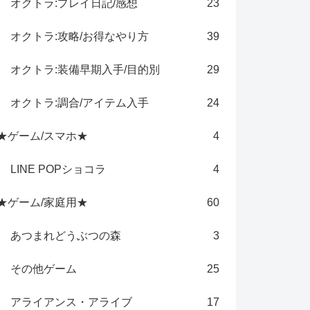
オクトラ:プレイ日記/感想
23
オクトラ:攻略/お得なやり方
39
オクトラ:装備早期入手/目的別
29
オクトラ:調合/アイテム入手
24
★ゲーム/スマホ★
4
LINE POPショコラ
4
★ゲーム/家庭用★
60
あつまれどうぶつの森
3
その他ゲーム
25
アライアンス・アライブ
17