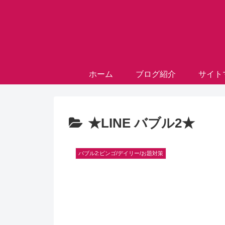
ホーム
ブログ紹介
サイト
★LINE バブル2★
バブル2:ビンゴ/デイリー/お題対策