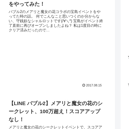
をやってみた！
バブル2のメアリと魔女の花コラボの宝島イベントをや
ってた時の話。 何でこんなこと思いつくのか分からな
い、守銭奴なシャルロットです(/∀＼*) 宝島がイベント終
了直前に再びオープンしましたよね？ 私は1度目の時に
クリア済みだったので...
2017.08.15
【LINE バブル2】メアリと魔女の花のシ
ークレット、100万超え！スコアアップ
なし！
メアリと魔女の花のシークレットイベントで、スコアア