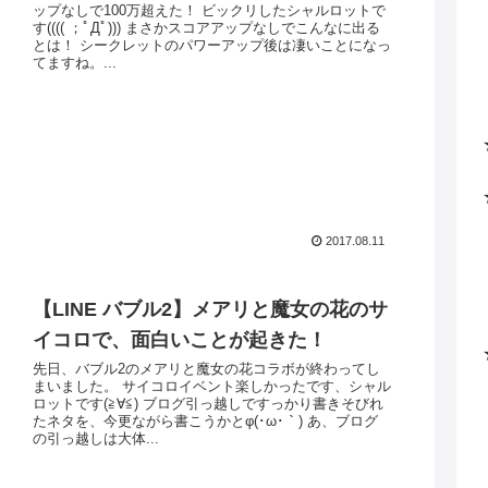
ップなしで100万超えた！ ビックリしたシャルロットで
す(((( ；ﾟДﾟ))) まさかスコアアップなしでこんなに出る
とは！ シークレットのパワーアップ後は凄いことになっ
てますね。...
2017.08.11
【LINE バブル2】メアリと魔女の花のサ
イコロで、面白いことが起きた！
先日、バブル2のメアリと魔女の花コラボが終わってし
まいました。 サイコロイベント楽しかったです、シャル
ロットです(≧∀≦) ブログ引っ越しですっかり書きそびれ
たネタを、今更ながら書こうかとφ(･ω･｀) あ、ブログ
の引っ越しは大体...