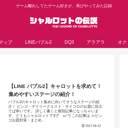
ゲーム離れしてたゲーム好きが、再びやってみた記録
マップ
LINEバブル2
DQ3
アラアラ
オク
【LINE バブル2】キャロットを求めて！
集めやすいステージの紹介！
バブル2のキャロット集めに向いてそうなステージの紹
介！ ビンゴ・デイリークエスト・サイコロのお題に役立
てば幸いです。 詳しく書くと個別記事になっちゃいま
す、どうもシャルロットです(*ゝω･*) この記事は ≫ビン
ゴお題対策・まとめ...
2017.08.22