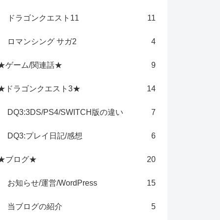
ドラゴンクエスト11
11
ロマンシング サガ2
4
★ゲーム/関連話★
9
★ドラゴンクエスト3★
14
DQ3:3DS/PS4/SWITCH版の違い
7
DQ3:プレイ日記/感想
6
★ブログ★
20
お知らせ/運営/WordPress
15
当ブログの紹介
5