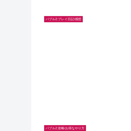
バブル2:プレイ日記/感想
バブル2:攻略/お得なやり方