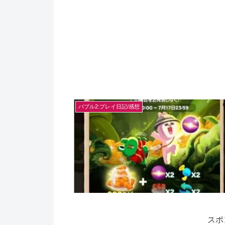
バブル2:プレイ日記/感想
スポ