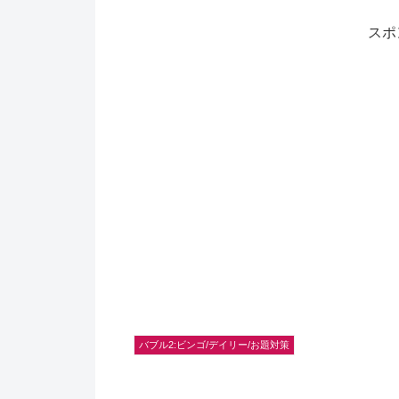
スポ
バブル2:ビンゴ/デイリー/お題対策