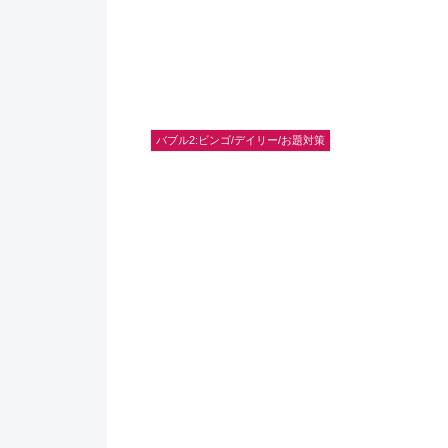
バブル2:ビンゴ/デイリー/お題対策