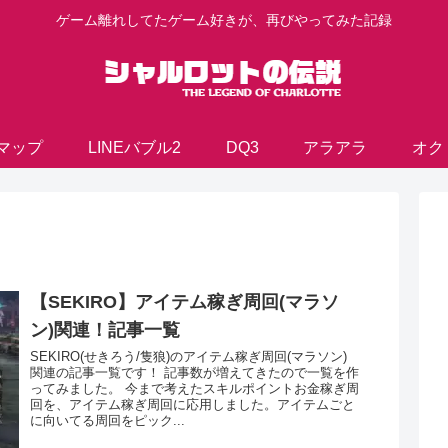
ゲーム離れしてたゲーム好きが、再びやってみた記録
マップ
LINEバブル2
DQ3
アラアラ
オク
【SEKIRO】アイテム稼ぎ周回(マラソ
ン)関連！記事一覧
SEKIRO(せきろう/隻狼)のアイテム稼ぎ周回(マラソン)
関連の記事一覧です！ 記事数が増えてきたので一覧を作
ってみました。 今まで考えたスキルポイントお金稼ぎ周
回を、アイテム稼ぎ周回に応用しました。アイテムごと
に向いてる周回をピック...