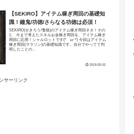
【SEKIRO】アイテム稼ぎ周回の基礎知
識！鐘鬼/功徳/さらなる功徳は必須！
SEKIRO(せきろう/隻狼)のアイテム稼ぎ周回ネタ！その
1。 今まで考えたスキルお金稼ぎ周回を、アイテム稼ぎ
周回に応用！シャルロットです(*ゝω･*) 今回はアイテム
稼ぎ周回(マラソン)の基礎知識です。自分でやってて判
明したことの...
2019.05.02
ンサーリンク