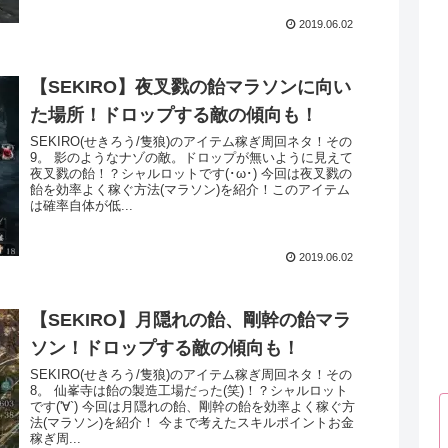
2019.06.02
【SEKIRO】夜叉戮の飴マラソンに向い
た場所！ドロップする敵の傾向も！
SEKIRO(せきろう/隻狼)のアイテム稼ぎ周回ネタ！その
9。 影のようなナゾの敵。ドロップが無いように見えて
夜叉戮の飴！？シャルロットです(･ω･) 今回は夜叉戮の
飴を効率よく稼ぐ方法(マラソン)を紹介！このアイテム
は確率自体が低...
2019.06.02
【SEKIRO】月隠れの飴、剛幹の飴マラ
ソン！ドロップする敵の傾向も！
SEKIRO(せきろう/隻狼)のアイテム稼ぎ周回ネタ！その
8。 仙峯寺は飴の製造工場だった(笑)！？シャルロット
です('∀`) 今回は月隠れの飴、剛幹の飴を効率よく稼ぐ方
法(マラソン)を紹介！ 今まで考えたスキルポイントお金
稼ぎ周...