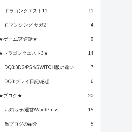
ドラゴンクエスト11
11
ロマンシング サガ2
4
★ゲーム/関連話★
9
★ドラゴンクエスト3★
14
DQ3:3DS/PS4/SWITCH版の違い
7
DQ3:プレイ日記/感想
6
★ブログ★
20
お知らせ/運営/WordPress
15
当ブログの紹介
5