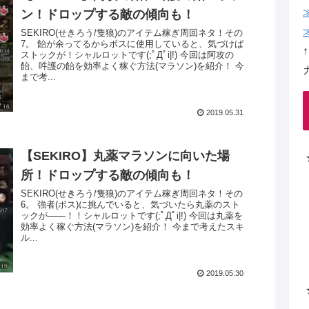
ン！ドロップする敵の傾向も！
SEKIRO(せきろう/隻狼)のアイテム稼ぎ周回ネタ！その
7。 飴が余ってるからボスに使用していると、気づけば
ストックが！シャルロットです(;ﾟДﾟi|!) 今回は阿攻の
飴、吽護の飴を効率よく稼ぐ方法(マラソン)を紹介！ 今
まで考...
2019.05.31
【SEKIRO】丸薬マラソンに向いた場
所！ドロップする敵の傾向も！
SEKIRO(せきろう/隻狼)のアイテム稼ぎ周回ネタ！その
6。 強者(ボス)に挑んでいると、気づいたら丸薬のスト
ックが――！！シャルロットです(;ﾟДﾟi|!) 今回は丸薬を
効率よく稼ぐ方法(マラソン)を紹介！ 今まで考えたスキ
ル...
2019.05.30