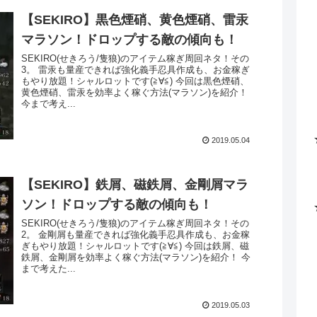
【SEKIRO】黒色煙硝、黄色煙硝、雷汞
マラソン！ドロップする敵の傾向も！
SEKIRO(せきろう/隻狼)のアイテム稼ぎ周回ネタ！その
3。 雷汞も量産できれば強化義手忍具作成も、お金稼ぎ
もやり放題！シャルロットです(≧∀≦) 今回は黒色煙硝、
黄色煙硝、雷汞を効率よく稼ぐ方法(マラソン)を紹介！
今まで考え...
2019.05.04
【SEKIRO】鉄屑、磁鉄屑、金剛屑マラ
ソン！ドロップする敵の傾向も！
SEKIRO(せきろう/隻狼)のアイテム稼ぎ周回ネタ！その
2。 金剛屑も量産できれば強化義手忍具作成も、お金稼
ぎもやり放題！シャルロットです(≧∀≦) 今回は鉄屑、磁
鉄屑、金剛屑を効率よく稼ぐ方法(マラソン)を紹介！ 今
まで考えた...
2019.05.03