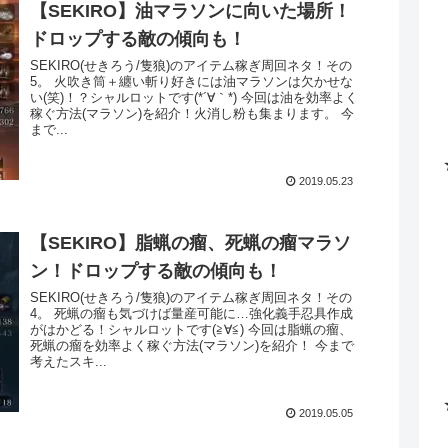
【SEKIRO】油マラソンに向いた場所！
ドロップする敵の傾向も！
SEKIRO(せきろう/隻狼)のアイテム稼ぎ周回ネタ！その
5。 火吹き筒＋纏い斬り好きには油マラソンは欠かせな
い(笑)！？シャルロットです(*´∀｀*) 今回は油を効率よく
稼ぐ方法(マラソン)を紹介！火消し粉も集まります。 今
まで...
2019.05.23
【SEKIRO】脂蝋の瘤、死蝋の瘤マラソ
ン！ドロップする敵の傾向も！
SEKIRO(せきろう/隻狼)のアイテム稼ぎ周回ネタ！その
4。 死蝋の瘤も気づけば量産可能に…強化義手忍具作成
がはかどる！シャルロットです(≧∀≦) 今回は脂蝋の瘤、
死蝋の瘤を効率よく稼ぐ方法(マラソン)を紹介！ 今まで
考えたスキ...
2019.05.05