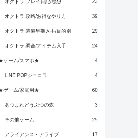
オクトラ:プレイ日記/感想
23
オクトラ:攻略/お得なやり方
39
オクトラ:装備早期入手/目的別
29
オクトラ:調合/アイテム入手
24
★ゲーム/スマホ★
4
LINE POPショコラ
4
★ゲーム/家庭用★
60
あつまれどうぶつの森
3
その他ゲーム
25
アライアンス・アライブ
17