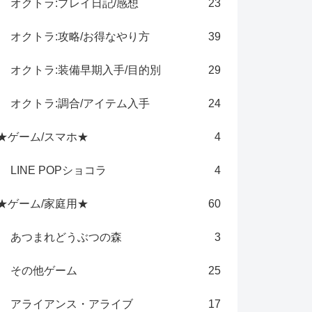
オクトラ:プレイ日記/感想
23
オクトラ:攻略/お得なやり方
39
オクトラ:装備早期入手/目的別
29
オクトラ:調合/アイテム入手
24
★ゲーム/スマホ★
4
LINE POPショコラ
4
★ゲーム/家庭用★
60
あつまれどうぶつの森
3
その他ゲーム
25
アライアンス・アライブ
17