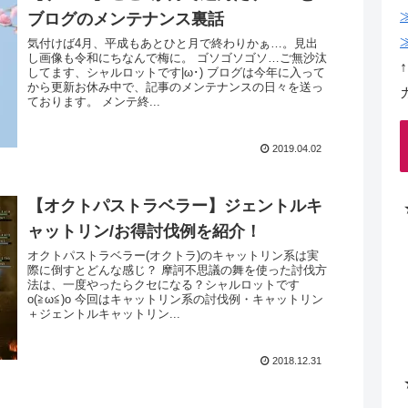
ブログのメンテナンス裏話
気付けば4月、平成もあとひと月で終わりかぁ…。見出
し画像も令和にちなんで梅に。 ゴソゴソゴソ…ご無沙汰
してます、シャルロットです|ω･) ブログは今年に入って
から更新お休み中で、記事のメンテナンスの日々を送っ
ております。 メンテ終...
2019.04.02
【オクトパストラベラー】ジェントルキ
ャットリン/お得討伐例を紹介！
オクトパストラベラー(オクトラ)のキャットリン系は実
際に倒すとどんな感じ？ 摩訶不思議の舞を使った討伐方
法は、一度やったらクセになる？シャルロットです
o(≧ω≦)o 今回はキャットリン系の討伐例・キャットリン
＋ジェントルキャットリン...
2018.12.31