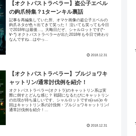
【オクトパストラベラー】盗公子エベル
の鉤爪特集？1ターンキル裏話
記事を再編集していた所、オマケ画像の盗公子エベルの
鉤爪ネタが色々出てきて笑った！ 泣いても笑っても今日
で2018年は最後…。大晦日だぞ、シャルロットです(*･
∀･*) オクトパストラベラーが出た2018年も今日で終わり
なんですね…はやっ...
2018.12.31
【オクトパストラベラー】ブルジョワキ
ャットリン/通常討伐例を紹介！
オクトパストラベラー(オクトラ)のキャットリン系は実
際に倒すとどんな感じ？ 戦闘になるたびにキャットリン
の出現が待ち遠しいです、シャルロットですo(≧ω≦)o 今
回はキャットリン系の討伐例・ブルジョワキャットリン/
通常討伐例を紹介！...
2018.12.31