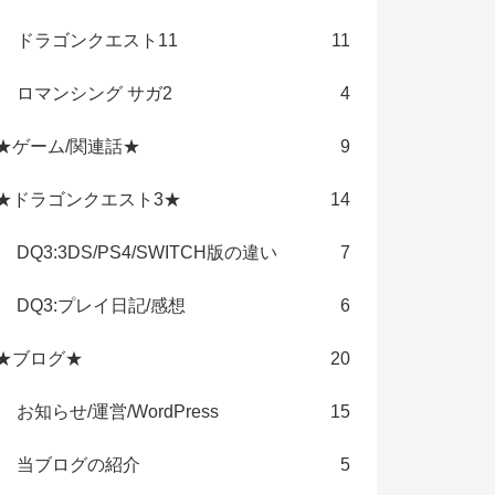
ドラゴンクエスト11
11
ロマンシング サガ2
4
★ゲーム/関連話★
9
★ドラゴンクエスト3★
14
DQ3:3DS/PS4/SWITCH版の違い
7
DQ3:プレイ日記/感想
6
★ブログ★
20
お知らせ/運営/WordPress
15
当ブログの紹介
5