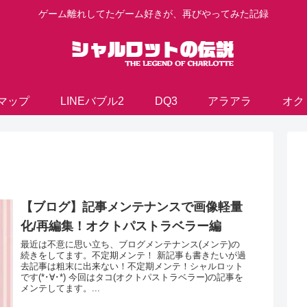
ゲーム離れしてたゲーム好きが、再びやってみた記録
マップ
LINEバブル2
DQ3
アラアラ
オク
【ブログ】記事メンテナンスで画像軽量
化/再編集！オクトパストラベラー編
最近は不意に思い立ち、ブログメンテナンス(メンテ)の
続きをしてます。不定期メンテ！ 新記事も書きたいが過
去記事は粗末に出来ない！不定期メンテ！シャルロット
です(*･∀･*) 今回はタコ(オクトパストラベラー)の記事を
メンテしてます。...