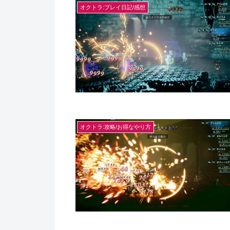
オクトラ:プレイ日記/感想
オクトラ:攻略/お得なやり方