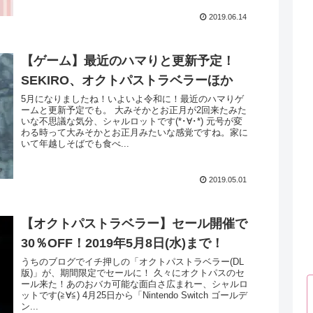
2019.06.14
【ゲーム】最近のハマりと更新予定！
SEKIRO、オクトパストラベラーほか
5月になりましたね！いよいよ令和に！最近のハマりゲ
ームと更新予定でも。 大みそかとお正月が2回来たみた
いな不思議な気分、シャルロットです(*･∀･*) 元号が変
わる時って大みそかとお正月みたいな感覚ですね。家に
いて年越しそばでも食べ...
2019.05.01
【オクトパストラベラー】セール開催で
30％OFF！2019年5月8日(水)まで！
うちのブログでイチ押しの「オクトパストラベラー(DL
版)」が、期間限定でセールに！ 久々にオクトパスのセ
ール来た！あのおバカ可能な面白さ広まれー、シャルロ
ットです(≧∀≦) 4月25日から「Nintendo Switch ゴールデ
ン...