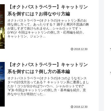
【オクトパストラベラー】キャットリン
系を倒すには？お得なやり方編
オクトパストラベラー(オクトラの)キャットリン系のお
得な倒し方って、あったりする？ 踊子と摩訶不思議の舞
が楽しすぎて抜けられません…シャルロットですヽ
(≧∀≦)ﾉ 今回はキャットリンの倒し方・応用編を紹介。
キャットリン、ジェント...
2018.12.30
【オクトパストラベラー】キャットリン
系を倒すには？倒し方の基本編
オクトパストラベラー(オクトラの)ネコのようなモンス
ターの討伐方法ってある？ キャットリン系に遭遇しまし
たか！コツが分かればウハウハ、シャルロットです(*
´∀`)b 今回はキャットリンの倒し方・基本編を紹介。意
外なやり方が有効だった...
2018.12.30