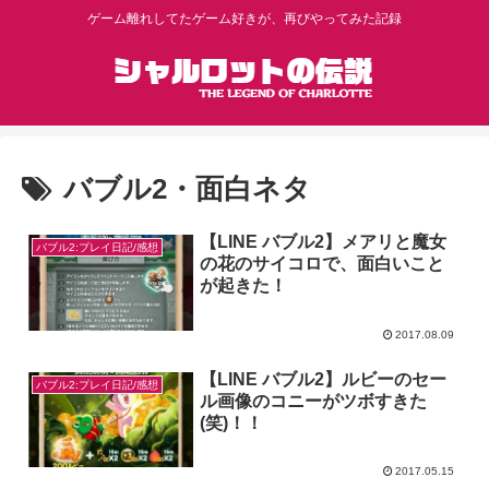
ゲーム離れしてたゲーム好きが、再びやってみた記録
バブル2・面白ネタ
【LINE バブル2】メアリと魔女
バブル2:プレイ日記/感想
の花のサイコロで、面白いこと
が起きた！
2017.08.09
【LINE バブル2】ルビーのセー
バブル2:プレイ日記/感想
ル画像のコニーがツボすきた
(笑)！！
2017.05.15