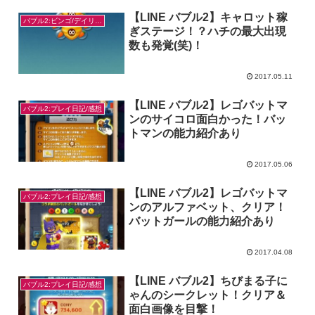
【LINE バブル2】キャロット稼
バブル2:ビンゴ/デイリー/お題対策
ぎステージ！？ハチの最大出現
数も発覚(笑)！
2017.05.11
【LINE バブル2】レゴバットマ
バブル2:プレイ日記/感想
ンのサイコロ面白かった！バッ
トマンの能力紹介あり
2017.05.06
【LINE バブル2】レゴバットマ
バブル2:プレイ日記/感想
ンのアルファベット、クリア！
バットガールの能力紹介あり
2017.04.08
【LINE バブル2】ちびまる子に
バブル2:プレイ日記/感想
ゃんのシークレット！クリア＆
面白画像を目撃！