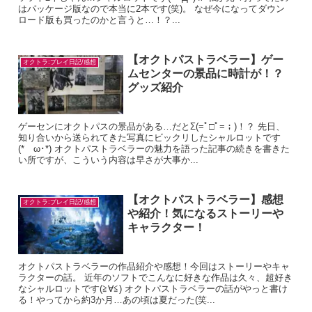
はパッケージ版なので本当に2本です(笑)。 なぜ今になってダウン
ロード版も買ったのかと言うと…！？...
【オクトパストラベラー】ゲー
オクトラ:プレイ日記/感想
ムセンターの景品に時計が！？
グッズ紹介
ゲーセンにオクトパスの景品がある…だとΣ(=ﾟ□ﾟ=；)！？ 先日、
知り合いから送られてきた写真にビックリしたシャルロットです
(*ゝω･*) オクトパストラベラーの魅力を語った記事の続きを書きた
い所ですが、こういう内容は早さが大事か...
【オクトパストラベラー】感想
オクトラ:プレイ日記/感想
や紹介！気になるストーリーや
キャラクター！
オクトパストラベラーの作品紹介や感想！今回はストーリーやキャ
ラクターの話。 近年のソフトでこんなに好きな作品は久々、超好き
なシャルロットです(≧∀≦) オクトパストラベラーの話がやっと書け
る！やってから約3か月…あの頃は夏だった(笑...