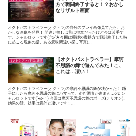
方で戦闘終了すると！？おかし
なリザルト画面
オクトパストラベラー(オクトラ)の自分のプレイ画像見てたら、お
かしな画像を発見！ 間違い探しは昔は得意だったけど今は苦手で
す、シャルロットです(;^ω^A 今回は薬師の毒処方で戦闘終了した時
に起こる現象の話。ある意味間違い探し写真(...
【オクトパストラベラー】摩訶
オクトラ:プレイ日記/感想
不思議の舞で遊んでみた！こ、
これは…凄い！
オクトパストラベラー(オクトラ)の摩訶不思議の舞が凄かった！ 踊
子にしたら摩訶不思議の舞にハマって、盗む調査が進まん…orz シ
ャルロットです(´-ω-｀) 今回は摩訶不思議の舞のポーズ(テリオン)、
効果の話。効果は意外と凄いです！...