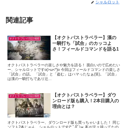
シャルロット
関連記事
【オクトパストラベラー】漢の
オクトラ:プレイ日記/感想
一騎打ち「試合」のカッコよ
さ！フィールドコマンドを語る1
オクトパストラベラーの楽しさや魅力を語る！ 面白いので広めたい
ー、シャルロットですo(>ω<*)o 今回はフィールドコマンドの楽しさ
「試合」の話。 「試合」と「盗む」はハマったなぁ(笑)。「試合」
は漢の一騎打ちであり辻...
【オクトパストラベラー】ダウ
オクトラ:プレイ日記/感想
ンロード版も購入！2本目購入の
理由とは？
オクトパストラベラー、ダウンロード版も買っちゃいました！ 同じ
ソフト2本じゃん…シャルロットです(* ﾟДﾟ)ｗ 私が元々持ってたの