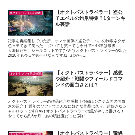
【オクトパストラベラー】盗公
オクトラ:プレイ日記/感想
子エベルの鉤爪特集？1ターンキ
ル裏話
記事を再編集していた所、オマケ画像の盗公子エベルの鉤爪ネタが
色々出てきて笑った！ 泣いても笑っても今日で2018年は最後…。
大晦日だぞ、シャルロットです(*･∀･*) オクトパストラベラーが出た
2018年も今日で終わりなんですね…はやっ...
【オクトパストラベラー】感想
オクトラ:プレイ日記/感想
や紹介！戦闘やフィールドコマ
ンドの面白さとは？
オクトパストラベラーの作品紹介や感想！今回はシステム面の面白
さの紹介！ 近年のソフトでこんなに好きな作品は久々、超好きなシ
ャルロットです(≧∀≦) オクトパストラベラーの話がやっと書ける！
やってから約3か月…あの頃は夏だった(笑)！...
【オクトパストラベラー】毒処
オクトラ:プレイ日記/感想