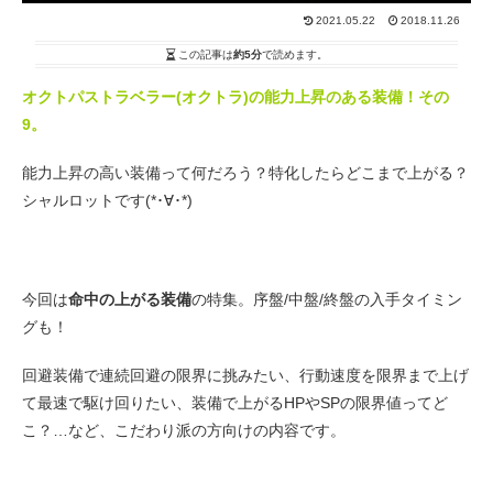
2021.05.22
2018.11.26
この記事は
約5分
で読めます。
オクトパストラベラー(オクトラ)の能力上昇のある装備！その
9。
能力上昇の高い装備って何だろう？特化したらどこまで上がる？
シャルロットです(*･∀･*)
今回は
命中の上がる装備
の特集。序盤/中盤/終盤の入手タイミン
グも！
回避装備で連続回避の限界に挑みたい、行動速度を限界まで上げ
て最速で駆け回りたい、装備で上がるHPやSPの限界値ってど
こ？…など、こだわり派の方向けの内容です。