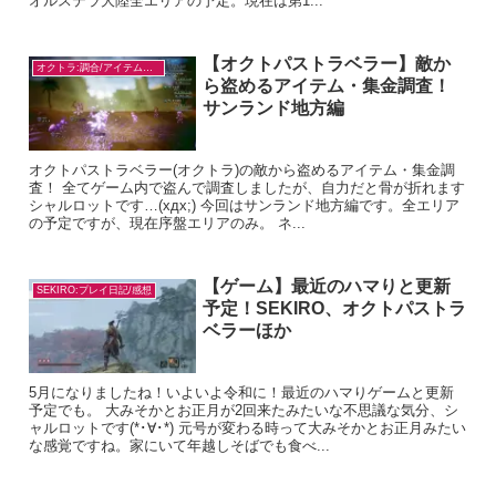
オルステラ大陸全エリアの予定。現在は第1...
【オクトパストラベラー】敵か
オクトラ:調合/アイテム入手
ら盗めるアイテム・集金調査！
サンランド地方編
オクトパストラベラー(オクトラ)の敵から盗めるアイテム・集金調
査！ 全てゲーム内で盗んで調査しましたが、自力だと骨が折れます
シャルロットです…(xдx;) 今回はサンランド地方編です。全エリア
の予定ですが、現在序盤エリアのみ。 ネ...
【ゲーム】最近のハマりと更新
SEKIRO:プレイ日記/感想
予定！SEKIRO、オクトパストラ
ベラーほか
5月になりましたね！いよいよ令和に！最近のハマりゲームと更新
予定でも。 大みそかとお正月が2回来たみたいな不思議な気分、シ
ャルロットです(*･∀･*) 元号が変わる時って大みそかとお正月みたい
な感覚ですね。家にいて年越しそばでも食べ...