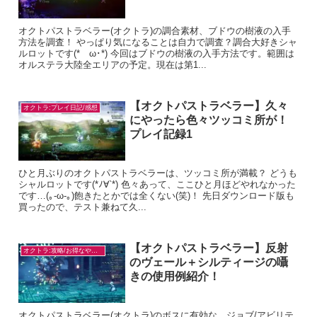
オクトパストラベラー(オクトラ)の調合素材、ブドウの樹液の入手
方法を調査！ やっぱり気になることは自力で調査？調合大好きシャ
ルロットです(*ゝω･*) 今回はブドウの樹液の入手方法です。範囲は
オルステラ大陸全エリアの予定。現在は第1...
【オクトパストラベラー】久々
オクトラ:プレイ日記/感想
にやったら色々ツッコミ所が！
プレイ記録1
ひと月ぶりのオクトパストラベラーは、ツッコミ所が満載？ どうも
シャルロットです(*ﾉ∀`*) 色々あって、ここひと月ほどやれなかった
です…(｡-ω-｡)飽きたとかでは全くない(笑)！ 先日ダウンロード版も
買ったので、テスト兼ねて久...
【オクトパストラベラー】反射
オクトラ:攻略/お得なやり方
のヴェール＋シルティージの囁
きの使用例紹介！
オクトパストラベラー(オクトラ)のボスに有効な、ジョブ/アビリテ