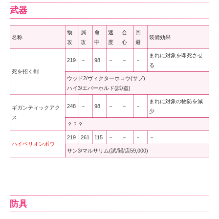
武器
物
属
命
速
会
回
名称
装備効果
攻
攻
中
度
心
避
まれに対象を即死させ
219
－
98
－
－
－
る
死を招く剣
ウッド2/ヴィクターホロウ(サブ)
ハイ3/エバーホルド(試/盗)
まれに対象の物防を減
248
－
98
－
－
－
ギガンティックアク
少
ス
？？？
219
261
115
－
－
－
－
ハイペリオンボウ
サン3/マルサリム(試/聞/店59,000)
防具