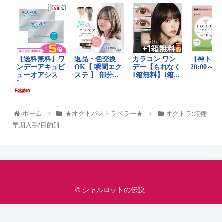
ホーム
★オクトパストラベラー★
オクトラ:装備
早期入手/目的別
© シャルロットの伝説.