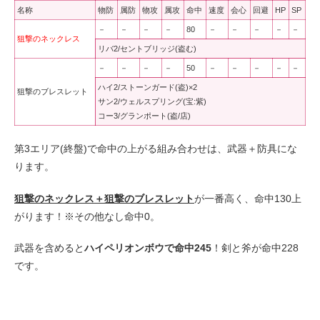
名称
物防
属防
物攻
属攻
命中
速度
会心
回避
HP
SP
－
－
－
－
80
－
－
－
－
－
狙撃のネックレス
リバ2/セントブリッジ(盗む)
－
－
－
－
50
－
－
－
－
－
ハイ2/ストーンガード(盗)×2
狙撃のブレスレット
サン2/ウェルスプリング(宝:紫)
コー3/グランポート(盗/店)
第3エリア(終盤)で命中の上がる組み合わせは、武器＋防具にな
ります。
狙撃のネックレス＋狙撃のブレスレット
が一番高く、命中130上
がります！※その他なし命中0。
武器を含めると
ハイペリオンボウで命中245
！剣と斧が命中228
です。