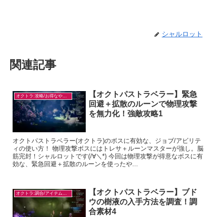
シャルロット
関連記事
【オクトパストラベラー】緊急
オクトラ:攻略/お得なやり方
回避＋拡散のルーンで物理攻撃
を無力化！強敵攻略1
オクトパストラベラー(オクトラ)のボスに有効な、ジョブ/アビリテ
ィの使い方！ 物理攻撃ボスにはトレサ＋ルーンマスターが強し。脳
筋完封！シャルロットです(/∀＼*) 今回は物理攻撃が得意なボスに有
効な、緊急回避＋拡散のルーンを使ったや...
【オクトパストラベラー】ブド
オクトラ:調合/アイテム入手
ウの樹液の入手方法を調査！調
合素材4