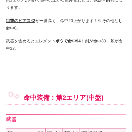
第1エリア(序盤)で命中の上がる組み合わせは、武器＋防具にな
ります。
狙撃のピアス×2
が一番高く、命中20上がります！※その他なし
命中0。
武器を含めると
エレメントボウで命中94
！剣が命中80、斧が命
中32。
命中装備：第2エリア(中盤)
武器