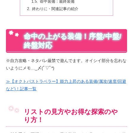
命中装備：最終装備
終わりに・関連記事の紹介
命中の上がる装備！序盤/中盤/
終盤対応
※自力攻略・ネタバレ厳禁で遊んでます。オイシイ部分を忘れな
いようにメモ…_〆(ﾟ▽ﾟ*)
≫【オクトパストラベラー】能力上昇のある装備(属攻/速度/回避
など)！記事一覧
リストの見方やお得な探索のや
り方！