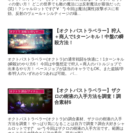
ィの使い方！ どこの世界でも敵の魔法には反射魔法が最強だった
(笑)！？シャルロットです(*´∀｀*) 今回は魔法(属性)攻撃ボスに有
効、反射のヴェール＋シルティージの囁...
【オクトパストラベラー】狩人
オクトラ:攻略/お得なやり方
＋商人で1ターンキル！中盤の瞬
殺方法！
オクトパストラベラー(オクトラ)の通常戦闘を快適に！1ターンキル
(瞬殺)のやり方6！ 今回は中盤想定で狩人＋商人のバトルジョブで
出来るやり方！ ベースジョブが該当のキャラでもOK。また盗賊/学
者/狩人のいずれか1つあれば可能。 バ...
【オクトパストラベラー】ザク
オクトラ:調合/アイテム入手
ロの樹液の入手方法を調査！調
合素材6
オクトパストラベラー(オクトラ)の調合素材、ザクロの樹液の入手
方法を調査！ やっぱり気になることは自力で調査？調合大好きシャ
ルロットです(*ゝω･*) 今回はザクロの樹液の入手方法です。範囲は