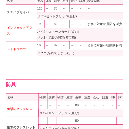
名称
物攻
属攻
命中
速度
会心
回避
装備効果
120
－
78
－
－
－
－
スナイプセイバー
リバ2/セントブリッジ(盗む)
199
－
82
－
－
－
まれに対象の属防を減少
インフェルノアク
ハイ2・ストーンガード(盗む)
ス
サン2・流砂の洞窟(紫宝箱)
103
－
82
－
－
－
まれに対象へ暗闇を付与
シャドウボウ
？？？(忘れてしまった…)
防具
名称
物防
属防
物攻
属攻
命中
速度
会心
回避
HP
SP
－
－
－
－
80
－
－
－
－
－
狙撃のネックレス
リバ2/セントブリッジ(盗む)
－
－
－
－
50
－
－
－
－
－
狙撃のブレスレット
ハイ2/ストーンガード(盗)×2