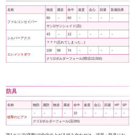
名称
物攻
属攻
命中
速度
会心
回避
装備効果
80
－
60
－
－
－
－
ファルコンセイバー
サン1/サンシェイド(店)
43
－
12
－
－
－
－
シルバーアクス
？？？(忘れてしまった…)
108
98
74
－
－
－
－
エレメントボウ
クリ1/ボルダーフォール(聞/店22,000)
防具
名称
物防
属防
物攻
属攻
命中
速度
会心
回避
HP
SP
－
－
－
－
10
－
－
－
－
－
狙撃のピアス
クリ1/ボルダーフォール(店280)