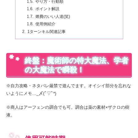
やり方・行動順
ポイント解説
燃費のいい人達(笑)
使用例紹介
1ターンキル関連記事
終盤：魔術師の特大魔法、学者
の大魔法で瞬殺！
※自力攻略・ネタバレ厳禁で遊んでます。オイシイ部分を忘れな
いようにメモ…_〆(ﾟ▽ﾟ*)
※商人はアーフェンの調合でも可。調合は薬の素材×ザクロの樹
液。