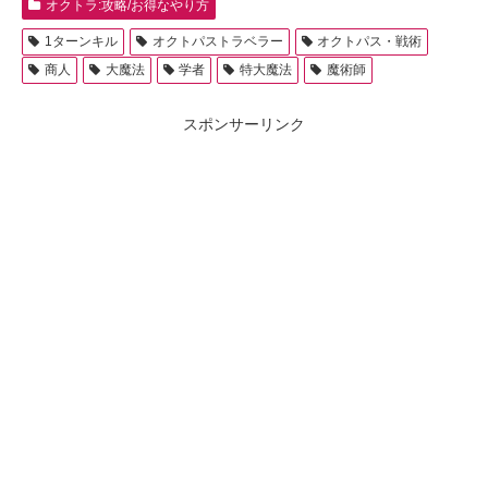
オクトラ:攻略/お得なやり方
1ターンキル
オクトパストラベラー
オクトパス・戦術
商人
大魔法
学者
特大魔法
魔術師
スポンサーリンク