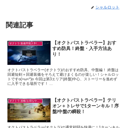
シャルロット
関連記事
【オクトパストラベラー】おす
オクトラ:装備早期入手/目的別
すめ防具！終盤・入手方法あ
り！
オクトパストラベラー(オクトラ)のおすすめ防具、中盤編！ 終盤は
回避短剣＋回避装備をそろえて避けまくるのが楽しい！シャルロッ
トですo(>ω<*)o 今回は第3エリア(終盤)中心、ストーリーを進めず
に入手できる場所です！ ...
【オクトパストラベラー】テリ
オクトラ:攻略/お得なやり方
オン＋トレサで1ターンキル！序
盤/中盤の瞬殺！
オクトパストラベラー(オクトラ)の通常戦闘を快適に！1ターンキル