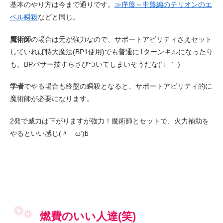
基本のやり方は今まで通りです。
≫序盤～中盤編のテリオンのエ
ベル瞬殺
などと同じ。
魔術師
の場合は元が強力なので、サポートアビリティさえセット
していれば特大魔法(BP1使用)でも普通に1ターンキルになったり
も。BPパサー技すらさびついてしまいそうだな(´ι_｀ )
学者
でやる場合も終盤の瞬殺となると、サポートアビリティ的に
魔術師が必要になります。
2発で威力は下がりますが強力！魔術師とセットで、火力補助を
やるといい感じ(〃ゝω’)b
燃費のいい人達(笑)