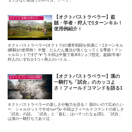
ョブがない状態でのやり方。アーフ...
【オクトパストラベラー】盗
オクトラ:攻略/お得なやり方
賊・学者・狩人で1ターンキル！
使用例紹介！
オクトパストラベラー(オクトラ)の通常戦闘を快適に！1ターンキル
(瞬殺)の使用例！ 中盤…だんだん魔法が強くなってくる季節！？シ
ャルロットです(*･∀･*) 今回は中盤で基本8ジョブ想定。盗賊/学者/
狩人のいずれか1つ＋商人のバトル...
【オクトパストラベラー】漢の
オクトラ:プレイ日記/感想
一騎打ち「試合」のカッコよ
さ！フィールドコマンドを語る1
オクトパストラベラーの楽しさや魅力を語る！ 面白いので広めたい
ー、シャルロットですo(>ω<*)o 今回はフィールドコマンドの楽しさ
「試合」の話。 「試合」と「盗む」はハマったなぁ(笑)。「試合」
は漢の一騎打ちであり辻...