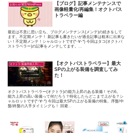
【ブログ】記事メンテナンスで
お知らせ/運営/WordPress
画像軽量化/再編集！オクトパス
トラベラー編
最近は不意に思い立ち、ブログメンテナンス(メンテ)の続きをして
ます。不定期メンテ！ 新記事も書きたいが過去記事は粗末に出来な
い！不定期メンテ！シャルロットです(*･∀･*) 今回はタコ(オクトパ
ストラベラー)の記事をメンテしてます。...
【オクトパストラベラー】最大
オクトラ:装備早期入手/目的別
SPの上がる装備を調査してみ
た！
オクトパストラベラー(オクトラ)の能力上昇のある装備！その6。
能力上昇の高い装備って何だろう？特化したらどこまで上がる？シ
ャルロットです(*･∀･*) 今回は最大SPの上がる装備の特集。序盤/中
盤/終盤の入手タイミングも！ 回避...