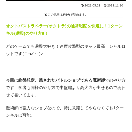
2021.05.23
2018.11.10
この記事は
約5分
で読めます。
オクトパストラベラー(オクトラ)の通常戦闘を快適に！1ターン
キル(瞬殺)のやり方8！
どのゲームでも瞬殺大好き！速度攻撃型のキャラ最高！シャルロ
ットです(｀･ω´･+)v
今回は
終盤想定、残されたバトルジョブである魔術師
でのやり方
です。学者も同様のやり方で中盤編より高火力が出せるのであわ
せて書いてます。
魔術師は強力なジョブなので、特に意識してやらなくても1ター
ンキルは可能。