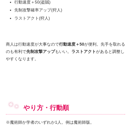
行動速度＋50(盗賊)
先制攻撃確率アップ(狩人)
ラストアクト(狩人)
商人は行動速度が大事なので
行動速度＋50
が便利。先手を取れる
のも有利で
先制攻撃アップ
もいい。
ラストアクト
があると調整し
やすくなります。
やり方・行動順
※魔術師か学者のいずれか1人。例は魔術師版。