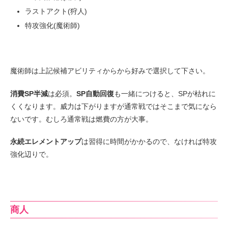
ラストアクト(狩人)
特攻強化(魔術師)
魔術師は上記候補アビリティからから好みで選択して下さい。
消費SP半減
は必須。
SP自動回復
も一緒につけると、SPが枯れに
くくなります。威力は下がりますが通常戦ではそこまで気になら
ないです。むしろ通常戦は燃費の方が大事。
永続エレメントアップ
は習得に時間がかかるので、なければ特攻
強化辺りで。
商人