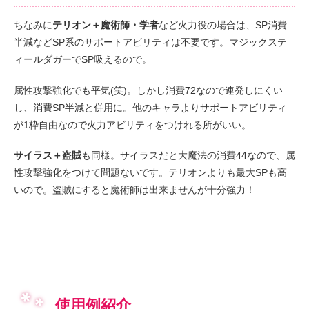
ちなみに
テリオン＋魔術師・学者
など火力役の場合は、SP消費
半減などSP系のサポートアビリティは不要です。マジックステ
ィールダガーでSP吸えるので。
属性攻撃強化でも平気(笑)。しかし消費72なので連発しにくい
し、消費SP半減と併用に。他のキャラよりサポートアビリティ
が1枠自由なので火力アビリティをつけれる所がいい。
サイラス＋盗賊
も同様。サイラスだと大魔法の消費44なので、属
性攻撃強化をつけて問題ないです。テリオンよりも最大SPも高
いので。盗賊にすると魔術師は出来ませんが十分強力！
使用例紹介