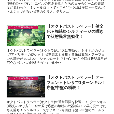
(瞬殺)のやり方3！ エベルの鉤爪を覚えたあの日からゲームの難易
度が変わった！？シャルロットです(*´∀｀*) 今回は序盤～中盤のバ
トルジョブがない状態のやり方。テリオ...
【オクトパストラベラー】健全
オクトラ:攻略/お得なやり方
化＋舞踏姫シルティージの囁き
で状態異常無効化！
オクトパストラベラー(オクトラ)のボスに有効な、おすすめのジョ
ブ/アビリティの使い方！ 状態異常を多用する敵は薬師とアーフェ
ンの調合がまぶしい！シャルロットです+('v`*)+.ﾟ 今回は状態異常が
厄介なボスへの対処法の1つ、健全化...
【オクトパストラベラー】アー
オクトラ:攻略/お得なやり方
フェン＋トレサで1ターンキル！
序盤/中盤の瞬殺！
オクトパストラベラー(オクトラ)の通常戦闘を快適に！1ターンキル
(瞬殺)のやり方2！ 金の斧は序盤の禁断の武器(笑)！？早く見つけた
もん勝ち！シャルロットです(*´∀｀*) 今回は序盤～中盤のバトルジ