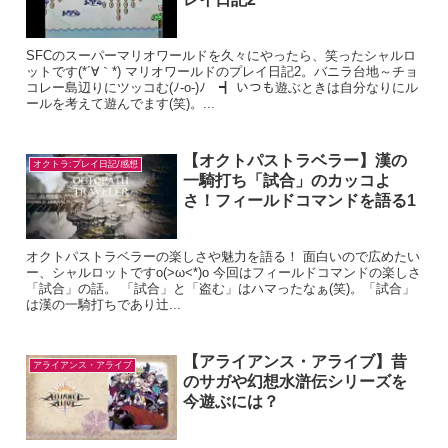
SFCのスーパーマリオワールドを久々にやったら、笑ったシャルロ
ットです(*´∀｀*) マリオワールドのプレイ日記2。バニラ台地～チョ
コレー島辺りにツッコむ(ﾉ-o-)ﾉ ┫ いつも遊ぶときは自分なりにル
ールを考えて遊んでます(笑)。...
【オクトパストラベラー】漢の
オクトラ:プレイ日記/感想
一騎打ち「試合」のカッコよ
さ！フィールドコマンドを語る1
オクトパストラベラーの楽しさや魅力を語る！ 面白いので広めたい
ー、シャルロットですo(>ω<*)o 今回はフィールドコマンドの楽しさ
「試合」の話。 「試合」と「盗む」はハマったなぁ(笑)。「試合」
は漢の一騎打ちであり辻...
【アライアンス・アライブ】昔
アライアンス・アライブ
のサガや幻想水滸伝シリーズを
今遊ぶには？