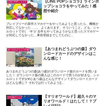
【LINE POPショコラ】ラインポ
LINE POPショコラ
ップショコラをやってみた！感
想や紹介
ブレイブリーの新作スマホゲーをやってみようと思ったら、機種が
対応してなかった……。 よくあります、そういうこと。ども、シャ
ルロットです( ･∀･)ﾉ 去年もやってみようかなと思ったスマホゲー
が対応してなかった…事前登録までしてたのに...
【あつまれどうぶつの森】ダウ
あつまれどうぶつの森
ンロードカードのデザインはこ
んな感じ！
あつまれどうぶつの森(あつ森)のダウンロード版のカードを買いま
した！ ダウンロード版の購入はこのカードで買うのが好きな、シャ
ルロットです(≧∀≦) あつ森はどんなデザイン？ダウンロードカード
はどんな感じ？ それでは行ってみよう((...
【マリオワールド】超久々のマ
その他ゲーム
リオワールド！はたして！？プ
レイ日記2