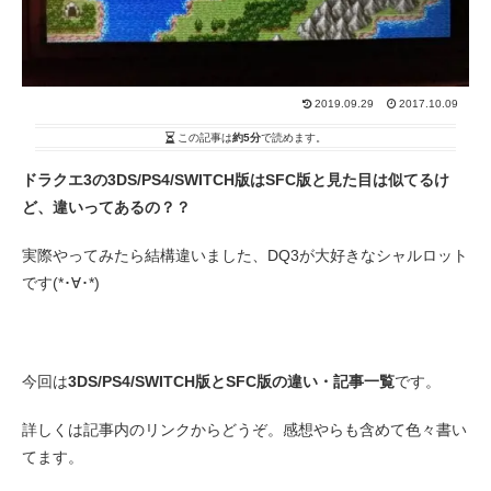
2019.09.29
2017.10.09
この記事は
約5分
で読めます。
ドラクエ3の3DS/PS4/SWITCH版はSFC版と見た目は似てるけ
ど、違いってあるの？？
実際やってみたら結構違いました、DQ3が大好きなシャルロット
です(*･∀･*)
今回は
3DS/PS4/SWITCH版と
SFC版の違い・記事一覧
です。
詳しくは記事内のリンクからどうぞ。感想やらも含めて色々書い
てます。