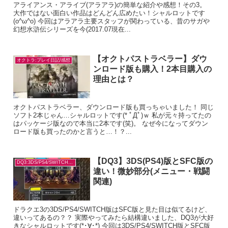
アライアンス・アライブ(アラアラ)の簡単な紹介や感想！その3。
大作ではない面白い作品はどんどん広めたい！シャルロットです
(o^ω^o) 今回はアラアラ主要スタッフが関わっている、昔のサガや
幻想水滸伝シリーズを今(2017.07現在...
【オクトパストラベラー】ダウ
オクトラ:プレイ日記/感想
ンロード版も購入！2本目購入の
理由とは？
オクトパストラベラー、ダウンロード版も買っちゃいました！ 同じ
ソフト2本じゃん…シャルロットです(* ﾟДﾟ)ｗ 私が元々持ってたの
はパッケージ版なので本当に2本です(笑)。 なぜ今になってダウン
ロード版も買ったのかと言うと…！？...
【DQ3】3DS(PS4)版とSFC版の
DQ3:3DS/PS4/SWITCH版の違い
違い！微妙部分(メニュー・戦闘
関連)
ドラクエ3の3DS/PS4/SWITCH版はSFC版と見た目は似てるけど、
違いってあるの？？ 実際やってみたら結構違いました、DQ3が大好
きなシャルロットです(*･∀･*) 今回は3DS/PS4/SWITCH版とSFC版