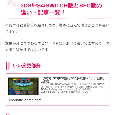
3DS/PS4/SWITCH版とSFC版の
違い・記事一覧！
それぞれ変更部分を紹介しつつ、実際に遊んで感じたことを書い
てます。
変更部分にまつわるエピソードも笑いありで書いてますので、ダ
メ出しばかりではないです。
いい変更部分
【DQ3】3DS(PS4)版とSFC版の違い！いいと感じ
た部分
ドラクエ3の3DS/PS4/SWITCH版はSFC版と見た目は似てるけ
ど、違いってあるの？？ 実際やってみたら結構違いました、
DQ3が大好きなシャルロットです(*･∀･*) 今回は
3DS/PS4/SWITCH版とSFC版の違い！いい...
charlotte-game.com