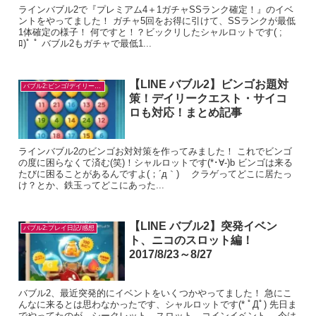
ラインバブル2で『プレミアム4＋1ガチャSSランク確定！』のイベ
ントをやってました！ ガチャ5回をお得に引けて、SSランクが最低
1体確定の様子！ 何ですと！？ビックリしたシャルロットです( ;
ﾛ)ﾟ ﾟ バブル2もガチャで最低1...
【LINE バブル2】ビンゴお題対
バブル2:ビンゴ/デイリー/お題対策
策！デイリークエスト・サイコ
ロも対応！まとめ記事
ラインバブル2のビンゴお対対策を作ってみました！ これでビンゴ
の度に困らなくて済む(笑)！シャルロットです(*･∀-)b ビンゴは来る
たびに困ることがあるんですよ(；´д｀)ゞ クラゲってどこに居たっ
け？とか、鉄玉ってどこにあった...
【LINE バブル2】突発イベン
バブル2:プレイ日記/感想
ト、ニコのスロット編！
2017/8/23～8/27
バブル2、最近突発的にイベントをいくつかやってました！ 急にこ
んなに来るとは思わなかったです、シャルロットです(* ﾟДﾟ) 先日ま
でやってたのが、シークレット、スロット、コインイベント。 今は