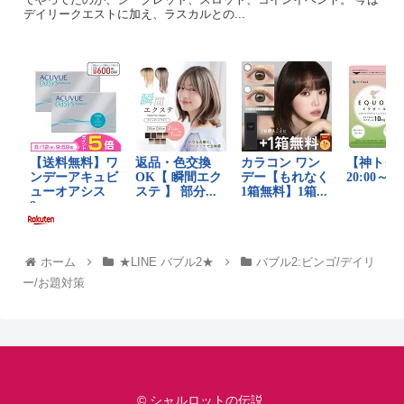
デイリークエストに加え、ラスカルとの...
ホーム
★LINE バブル2★
バブル2:ビンゴ/デイリ
ー/お題対策
© シャルロットの伝説.