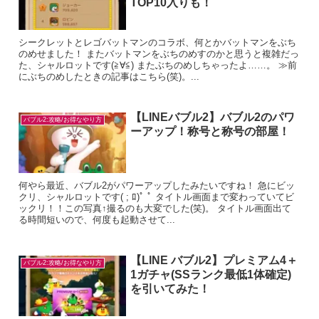
TOP10入りも！
シークレットとレゴバットマンのコラボ、何とかバットマンをぶち
のめせました！ またバットマンをぶちのめすのかと思うと複雑だっ
た、シャルロットです(≧∀≦) またぶちのめしちゃったよ……。 ≫前
にぶちのめしたときの記事はこちら(笑)。...
【LINEバブル2】バブル2のパワ
バブル2:攻略/お得なやり方
ーアップ！称号と称号の部屋！
何やら最近、バブル2がパワーアップしたみたいですね！ 急にビッ
クリ、シャルロットです( ; ﾛ)ﾟ ﾟ タイトル画面まで変わっていてビ
ックリ！！この写真↑撮るのも大変でした(笑)。 タイトル画面出て
る時間短いので、何度も起動させて...
【LINE バブル2】プレミアム4＋
バブル2:攻略/お得なやり方
1ガチャ(SSランク最低1体確定)
を引いてみた！