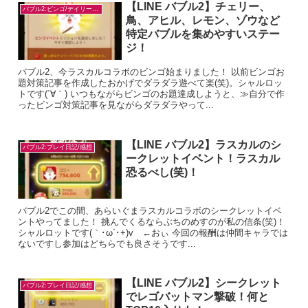
【LINE バブル2】チェリー、
バブル2:ビンゴ/デイリー/お題対策
鳥、アヒル、レモン、ゾウなど
特定バブルを集めやすいステー
ジ！
バブル2、今ラスカルコラボのビンゴ始まりました！ 以前ビンゴお
題対策記事を作成したおかげでダラダラ遊べて楽(笑)。シャルロッ
トです(´∀｀) いつもながらビンゴのお題達成しようと、≫自分で作
ったビンゴ対策記事を見ながらダラダラやって...
【LINE バブル2】ラスカルのシ
バブル2:プレイ日記/感想
ークレットイベント！ラスカル
恐るべし(笑)！
バブル2でこの間、あらいぐまラスカルコラボのシークレットイベ
ントやってました！ 挑んでくるならぶちのめすのが私の信条(笑)！
シャルロットです(｀･ω´･+)v ←おぃ 今回の報酬は仲間キャラでは
ないですし参加はどちらでも良さそうです...
【LINE バブル2】シークレット
バブル2:プレイ日記/感想
でレゴバットマン撃破！何と