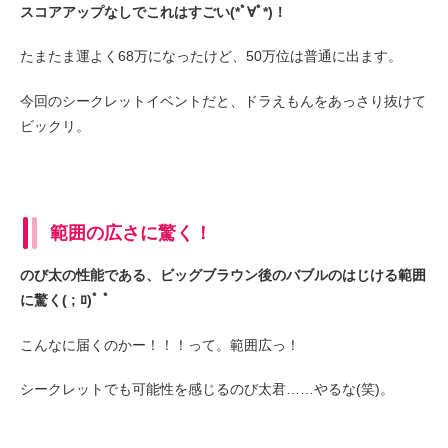
スコアアップなしでこれはすごい(*ﾟ∀ﾟ*)！
たまたま運よく68万になったけど、50万位は普通に出ます。
今回のシークレットイベントだと、ドラえもんをあっさり抜けて
ビックリ。
範囲の広さに驚く！
のび太の性能である、ビッグブラウン後のバブルのはじける範囲
に驚く( ; ﾛ)ﾟ ﾟ
こんなに届くのかー！！！って。範囲広っ！
シークレットでも可能性を感じるのび太君……やるな(笑)。