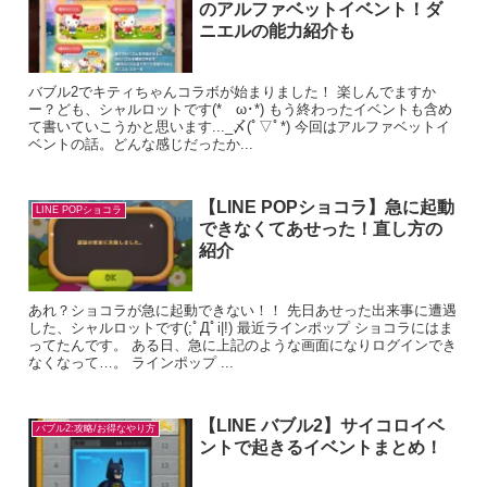
のアルファベットイベント！ダ
ニエルの能力紹介も
バブル2でキティちゃんコラボが始まりました！ 楽しんでますか
ー？ども、シャルロットです(*ゝω･*) もう終わったイベントも含め
て書いていこうかと思います..._〆(ﾟ▽ﾟ*) 今回はアルファベットイ
ベントの話。どんな感じだったか...
【LINE POPショコラ】急に起動
LINE POPショコラ
できなくてあせった！直し方の
紹介
あれ？ショコラが急に起動できない！！ 先日あせった出来事に遭遇
した、シャルロットです(;ﾟДﾟi|!) 最近ラインポップ ショコラにはま
ってたんです。 ある日、急に上記のような画面になりログインでき
なくなって…。 ラインポップ ...
【LINE バブル2】サイコロイベ
バブル2:攻略/お得なやり方
ントで起きるイベントまとめ！