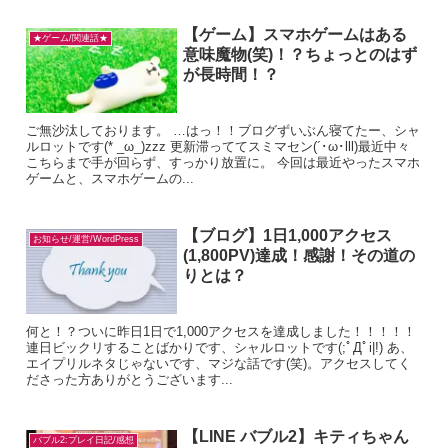
【ゲーム】スマホゲームはある
★ゲーム/関連話★
意味魔物(笑)！？ちょっとのはず
が長時間！？
ご無沙汰しております。 …はっ！！ブログずいぶん寝てたー、シャ
ルロットです(* _ω_)zzz 更新滞っててスミマセン(´･ω･lll)最近中々
こちらまで手が回らず、すっかり放置に。 今回は最近やったスマホ
ゲームと、スマホゲームの...
【ブログ】1日1,000アクセス
お知らせ/運営/WordPress
(1,800PV)達成！感謝！その道の
りとは？
何と！？ついに昨日1日で1,000アクセスを達成しました！！！！！
連日ビックリすることばかりです、シャルロットです(;ﾟДﾟi|!) あ、
エイプリルネタじゃないです、マジな話です(笑)。アクセスしてく
ださった方ありがとうございます...
【LINE バブル2】キティちゃん
バブル2:プレイ日記/感想