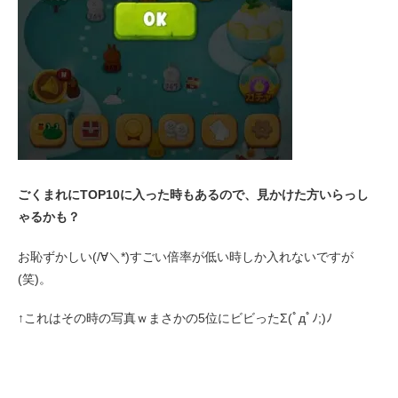
ごくまれにTOP10に入った時もあるので、見かけた方いらっし
ゃるかも？
お恥ずかしい(/∀＼*)すごい倍率が低い時しか入れないですが
(笑)。
↑これはその時の写真ｗまさかの5位にビビったΣ(ﾟдﾟﾉ;)ﾉ