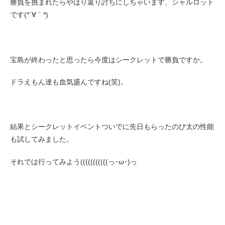
勝負を挑まれたらやはり返り討ちにしちゃいます、シャルロット
です(*´∀｀*)
宝島が終わったと思ったら今度はシークレットで勝負ですか。
ドラえもん達も血気盛んですね(笑)。
結果とシークレットイベントついでに先日もらったのび太の性能
も試してみました。
それでは行ってみよう(((((((((((っ･ω･)っ