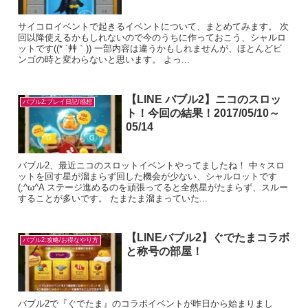
サイコロイベントで起きるイベントについて、まとめてみます。 次
回以降使えるかもしれないので今のうちに作っておこう、シャルロ
ットです((* ´艸｀)) 一部内容は違うかもしれませんが、ほとんどビ
ンゴの時と変わらないと思います。 よっ...
【LINE バブル2】ニコのスロッ
バブル2:プレイ日記/感想
ト！今回の結果！2017/05/10～
05/14
バブル2、最近ニコのスロットイベントやってましたね！ 中々スロ
ットを回す星が溜まらず回した機会が少ない、シャルロットです
(;^ω^A ステージ進めるのを頑張ってると全然星がたまらず、スルー
することが多いです。 たまたま溜まっていた...
【LINEバブル2】ぐでたまコラボ
バブル2:攻略/お得なやり方
と称号の部屋！
バブル2で『ぐでたま』のコラボイベントが昨日から始まりまし